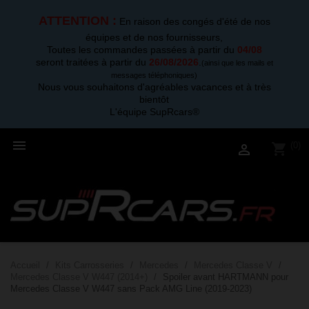
ATTENTION :
En raison des congés d'été de nos
équipes et de nos fournisseurs,
Toutes les commandes passées à partir du
04/08
seront traitées à partir du
26/08/2026
.
(ainsi que les mails et
messages téléphoniques)
Nous vous souhaitons d'agréables vacances et à très
bientôt
L'équipe SupRcars®

(0)
shopping_cart

Accueil
Kits Carrosseries
Mercedes
Mercedes Classe V
Mercedes Classe V W447 (2014+)
Spoiler avant HARTMANN pour
Mercedes Classe V W447 sans Pack AMG Line (2019-2023)