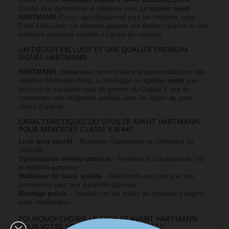
touche plus dynamique et élégante avec ce
spoiler avant
HARTMANN
. Conçu spécifiquement pour les modèles sans
Pack AMG Line, cet élément apporte une finition sportive et une
meilleure présence visuelle à l’avant du véhicule.
UN DESIGN EXCLUSIF ET UNE QUALITÉ PREMIUM
SIGNÉS HARTMANN
HARTMANN
, préparateur reconnu dans la personnalisation des
modèles Mercedes-Benz, a développé ce
spoiler avant
pour
renforcer le caractère haut de gamme du Classe V tout en
conservant une intégration parfaite avec les lignes du pare-
chocs d’origine.
CARACTÉRISTIQUES DU SPOILER AVANT HARTMANN
POUR MERCEDES CLASSE V W447
Look plus sportif
– Accentue l’agressivité et l’élégance du
véhicule.
Optimisation aérodynamique
– Améliore la circulation de l’air
et réduit la portance.
Matériaux de haute qualité
– Résistants aux chocs et aux
intempéries pour une durabilité optimale.
Montage précis
– Fixation sur les points de montage d’origine
sans modification.
POURQUOI CHOISIR LE SPOILER AVANT HARTMANN
POUR VOTRE MERCEDES CLASSE V W447 ?