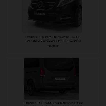
Extensions De Pare-Chocs Avant BRABUS
Pour Mercedes Classe V (W447)(-02/2019)
600,00 €
Prix
Diffuseur HARTMANN Pour Mercedes Classe