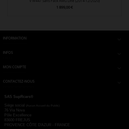
V W447 Sans Pack AMG Line (2014-12/2020)
1 899,00 €
Prix
INFORMATION

INFOS

MON COMPTE

CONTACTEZ-NOUS

SAS SupRcars®
Siège social
(Aucun Accueil du Public)
76 Via Nova
Pôle Excellence
83600 FREJUS
PROVENCE CÔTE D'AZUR - FRANCE