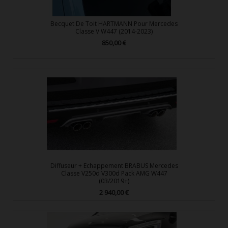
Becquet De Toit HARTMANN Pour Mercedes
Classe V W447 (2014-2023)
850,00 €
Prix
Diffuseur + Echappement BRABUS Mercedes
Classe V250d V300d Pack AMG W447
(03/2019+)
2 940,00 €
Prix