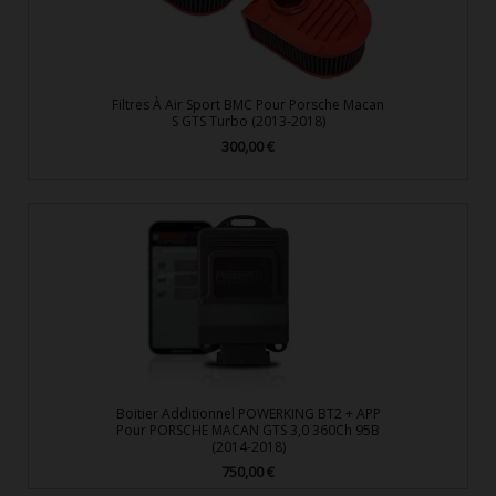
Filtres À Air Sport BMC Pour Porsche Macan
S GTS Turbo (2013-2018)
300,00 €
Prix
Boitier Additionnel POWERKING BT2 + APP
Pour PORSCHE MACAN GTS 3,0 360Ch 95B
(2014-2018)
750,00 €
Prix