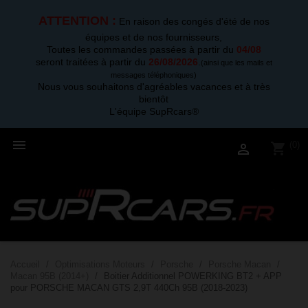
ATTENTION :
En raison des congés d'été de nos
équipes et de nos fournisseurs,
Toutes les commandes passées à partir du
04/08
seront traitées à partir du
26/08/2026
.
(ainsi que les mails et
messages téléphoniques)
Nous vous souhaitons d'agréables vacances et à très
bientôt
L'équipe SupRcars®

(0)
shopping_cart

Accueil
Optimisations Moteurs
Porsche
Porsche Macan
Macan 95B (2014+)
Boitier Additionnel POWERKING BT2 + APP
pour PORSCHE MACAN GTS 2,9T 440Ch 95B (2018-2023)