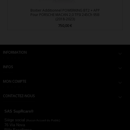
Boitier Additionnel POWERKING BT2 + APP
Pour PORSCHE MACAN 2,0 TFSI 245Ch 95B
(2018-2023)
750,00 €
Prix
INFORMATION

INFOS

MON COMPTE

CONTACTEZ-NOUS

SAS SupRcars®
Siège social
(Aucun Accueil du Public)
76 Via Nova
Pôle Excellence