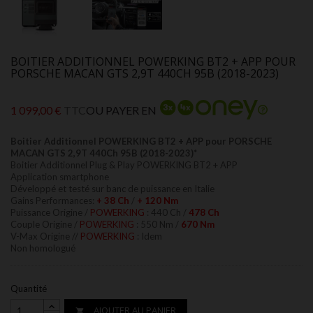
BOITIER ADDITIONNEL POWERKING BT2 + APP POUR
PORSCHE MACAN GTS 2,9T 440CH 95B (2018-2023)
1 099,00 €
TTC
OU PAYER EN
Boitier Additionnel POWERKING BT2 + APP pour PORSCHE
MACAN GTS 2,9T 440Ch 95B (2018-2023)*
Boitier Additionnel Plug & Play POWERKING BT2 + APP
Application smartphone
Développé et testé sur banc de puissance en Italie
Gains Performances:
+ 38 Ch
/
+ 120 Nm
Puissance Origine /
POWERKING
: 440 Ch /
478
Ch
Couple Origine /
POWERKING
: 550 Nm /
670 Nm
V-Max Origine //
POWERKING
: Idem
Non homologué
Quantité
AJOUTER AU PANIER
