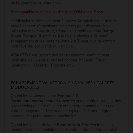
de l'automobile de votre choix.
*Incompatible avec l'option d'origine: Différentiel Sport.
Le silencieux d'échappement à valves
Armytrix
est le fruit d'un
travail acharné d'ingénieurs passionés pour disposer d'une
utilisation maximale du système valvetronic de votre
Range
Rover Evoque
. Il optimise à la fois la phonique de votre
échappement
et les perfs de votre
2.0 T
pour plus de confort
pour tous les occupants du véhicule.
ARMYTRIX
est l'expert des échappements premium pour
véhicules de luxe et supercars comme McLaren, Ferrari,
Lamborghini, Maserati, Porsche etc...
ECHAPPEMENT VALVETRONIC / A VALVES / CALPETS
MODULABLES
Quand les
valves
de votre
Evoque 2.0
Turbo
sont
complétement ouvertes
vous profitez d'un flux des
gazs d'échappement maximal et de performances accrus de
votre échappement. Une sonorité typique de l'
Inox
surgit et
autorise des performances maximales.
Quand les valves de votre
Evoque
sont fermées
le son est
modéré pour une conduite plus discrète et un confort optimisé.