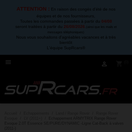
ATTENTION :
En raison des congés d'été de nos
équipes et de nos fournisseurs,
Toutes les commandes passées à partir du
04/08
seront traitées à partir du
26/08/2026
.
(ainsi que les mails et
messages téléphoniques)
Nous vous souhaitons d'agréables vacances et à très
bientôt
L'équipe SupRcars®

(0)
shopping_cart

Accueil
Echappements
Land / Range Rover
Range Rover
Evoque
LV (2011+)
Echappement ARMYTRIX Range Rover
Evoque 2.0T Essence SE/PURE/DYNAMIC -Ligne Cat-Back à valves
(2011-)