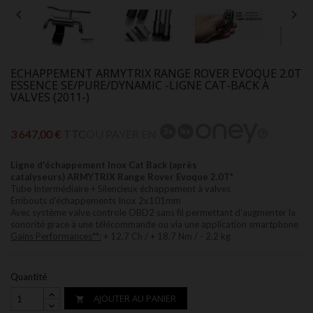


ECHAPPEMENT ARMYTRIX RANGE ROVER EVOQUE 2.0T
ESSENCE SE/PURE/DYNAMIC -LIGNE CAT-BACK À
VALVES (2011-)
3 647,00 €
TTC
OU PAYER EN
Ligne d'échappement Inox Cat Back (après
catalyseurs)
ARMYTRIX Range Rover Evoque 2.0T
*
Tube Intermédiaire + Silencieux échappement à valves
Embouts d'échappements Inox 2x101mm
Avec système valve controle OBD2 sans fil permettant d'augmenter la
sonorité grace à une télécommande ou via une application smartphone
Gains Performances**:
+ 12,7 Ch / + 18,7 Nm / - 2,2 kg
Quantité
AJOUTER AU PANIER
