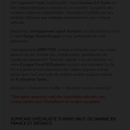
d'échappement
Inox
traditionnelle. Votre
Evoque 2.0 Turbo
va
être métamorphosée au niveau de sa sonorité. La qualité des
soudures
Inox
est irréprochable, l'installation facilitée par des
produits fabriqués
sur mesure
spécifiquement pour chaque
véhicule.
Désormais l'
échappement sport Armytrix
va absolument à ravir
à votre
Range Rover Evoque
et ses performances sont
optimisées.
L'échappement
ARMYTRIX
permet à n'importe quel son moteur
adoucit par les normes des constructeurs généralistes de
s'exprimer pleinement. Tous les regards vont se retourner sur
votre
Evoque Pure/SE/Dynamic
quand vous tournerez la clé.
Un son profond caractéristique des faibles régimes moteur
tandis que c'est une suite de plaisirs auditifs jusqu'au rupteur
du
4 cylindres Turbo
.
Mid-pipe + Valvetronic muffler + Wireless remote control kit
**(les gains annoncés sont des maximales relevées non
contractuelles avec l'installation de la ligne complète)
SUPRCARS SPÉCIALISTE TUNING HAUT DE GAMME EN
FRANCE ET MONACO