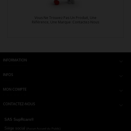
Vous Ne Trouvez Pas Un Produit, Une
Référence, Une Marque :Contactez-Nous
INFORMATION

INFOS

MON COMPTE

CONTACTEZ-NOUS

SAS SupRcars®
Siège social
(Aucun Accueil du Public)