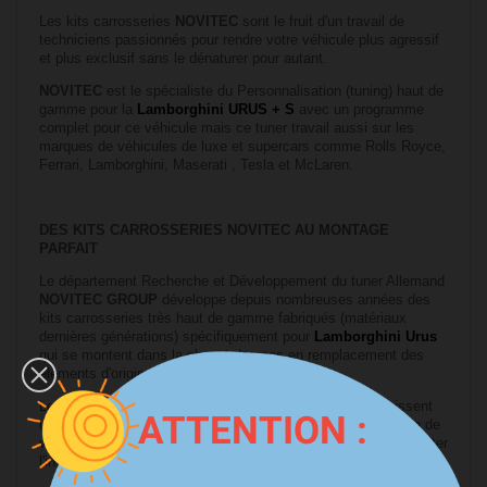
Les kits carrosseries
NOVITEC
sont le fruit d'un travail de
techniciens passionnés pour rendre votre véhicule plus agressif
et plus exclusif sans le dénaturer pour autant.
NOVITEC
est le spécialiste du Personnalisation (tuning) haut de
gamme pour la
Lamborghini URUS + S
avec un programme
complet pour ce véhicule mais ce tuner travail aussi sur les
marques de véhicules de luxe et supercars comme Rolls Royce,
Ferrari, Lamborghini, Maserati , Tesla et McLaren.
DES KITS CARROSSERIES NOVITEC AU MONTAGE
PARFAIT
Le département Recherche et Développement du tuner Allemand
NOVITEC GROUP
développe depuis nombreuses années des
kits carrosseries très haut de gamme fabriqués (matériaux
dernières générations) spécifiquement pour
Lamborghini Urus
qui se montent dans la plupart des cas en remplacement des
éléments d'origine.
Les kits carrosseries de prestige
NOVITEC GROUP
subissent
ATTENTION :
une multitudes de test et contrôle de qualité, de sécurité afin de
vous fournir des produits d'une qualité irréprochable et de faciliter
l'installation et la peinture sur votre véhicule.