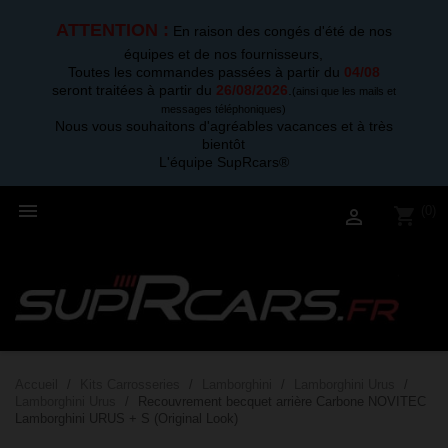
ATTENTION :
En raison des congés d'été de nos
équipes et de nos fournisseurs,
Toutes les commandes passées à partir du
04/08
seront traitées à partir du
26/08/2026
.
(ainsi que les mails et
messages téléphoniques)
Nous vous souhaitons d'agréables vacances et à très
bientôt
L'équipe SupRcars®

(0)
shopping_cart

Accueil
Kits Carrosseries
Lamborghini
Lamborghini Urus
Lamborghini Urus
Recouvrement becquet arrière Carbone NOVITEC
Lamborghini URUS + S (Original Look)