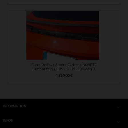
Barre De Feux Arrière Carbone NOVITEC
Lamborghini URUS + S + PERFORMANTE
1 350,00 €
Prix
INFORMATION

INFOS
