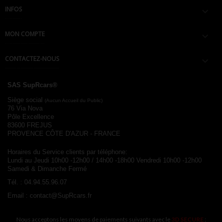
INFOS

MON COMPTE

CONTACTEZ-NOUS

SAS SupRcars®
Siège social
(Aucun Accueil du Public)
76 Via Nova
Pôle Excellence
83600 FREJUS
PROVENCE CÔTE D'AZUR - FRANCE
Horaires du Service clients par téléphone:
Lundi au Jeudi 10h00 -12h00 / 14h00 -18h00
Vendredi 10h00 -12h00
Samedi & Dimanche Fermé
Tél. :
04.94.55.96.07
Email :
contact@SupRcars.fr
Nous acceptons les moyens de paiements suivants avec le
3D SECURE
: