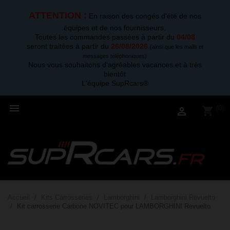
ATTENTION :
En raison des congés d'été de nos
équipes et de nos fournisseurs,
Toutes les commandes passées à partir du
04/08
seront traitées à partir du
26/08/2026
.
(ainsi que les mails et
messages téléphoniques)
Nous vous souhaitons d'agréables vacances et à très
bientôt
L'équipe SupRcars®

(0)
shopping_cart

Accueil
Kits Carrosseries
Lamborghini
Lamborghini Revuelto
Kit carrosserie Carbone NOVITEC pour LAMBORGHINI Revuelto