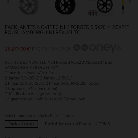


PACK JANTES NOVITEC NL4 FORGED 9.5X20"/12.5X21"
POUR LAMBORGHINI REVUELTO
15 277,00 €
TTC
OU PAYER EN
Pack Jantes NOVITEC NL4 Forged 9.5x20"/12.5x21" pour
LAMBORGHINI REVUELTO
**
Dimensions Avant
//
Arrière
2 Jantes 9.5x20"
//
2 Jantes 12.5x21"
2 Pneus 265/35R20
//
2 Pneus 345/30R21(En option)
4 Capteurs TPMS (En option)
**Réutilisation du logo Lamborghini
Uniquement pour véhicules avec Center Lock
Sélectionner votre Pack : Pack 4 Jantes
Pack 4 Jantes
Pack 4 Jantes + 4 Pneus + 4 TPMS