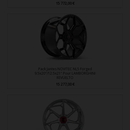
15 772,00 €
Prix
Pack Jantes NOVITEC NL5 Forged
9.5x20"/12.5x21" Pour LAMBORGHINI
REVUELTO
15 277,00 €
Prix