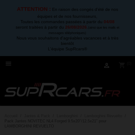
ATTENTION :
En raison des congés d'été de nos
équipes et de nos fournisseurs,
Toutes les commandes passées à partir du
04/08
seront traitées à partir du
26/08/2026
.
(ainsi que les mails et
messages téléphoniques)
Nous vous souhaitons d'agréables vacances et à très
bientôt
L'équipe SupRcars®

(0)
shopping_cart

Accueil
Jantes & Pack
Lamborghini
Lamborghini Revuelto
Pack Jantes NOVITEC NL4 Forged 9.5x20"/12.5x21" pour
LAMBORGHINI REVUELTO