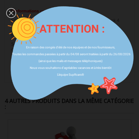
**Informations complémentaires:
Forfait Montage/Equilibrage inclus en cas d'achat du Pack 4
ATTENTION :
Jantes + 4 Pneus + 4 TPMS
Récupération de l'écrou central (center lock) d'origine
SupRcars® est Distributeur Officiel en France des kits
En raison des congés d'été de nos équipes et de nos fournisseurs,
carrosseries, jantes, échappements et suspensions
NOVITEC.
Toutes les commandes passées à partir du 04/08 seront traitées à partir du 26/08/2026
L'installation
de ces jantes est possible dans nos
Ateliers
(ainsi que les mails et messages téléphoniques)
partout en France
ou via un professionnel de l'automobile de
Nous vous souhaitons d'agréables vacances et à très bientôt
votre choix.
L'équipe SupRcars®
4 AUTRES PRODUITS DANS LA MÊME CATÉGORIE
: