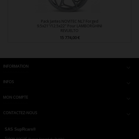
Pack Jantes NOVITEC NL7 Forged
9.5x21"/12.5x22" Pour LAMBORGHINI
REVUELTO
15 774,00 €
Prix
INFORMATION

INFOS

MON COMPTE

CONTACTEZ-NOUS

SAS SupRcars®
Siège social
(Aucun Accueil du Public)