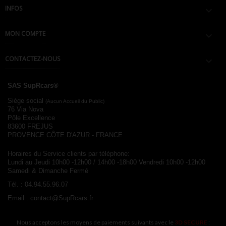
INFOS

MON COMPTE

CONTACTEZ-NOUS

SAS SupRcars®
Siège social
(Aucun Accueil du Public)
76 Via Nova
Pôle Excellence
83600 FREJUS
PROVENCE CÔTE D'AZUR - FRANCE
Horaires du Service clients par téléphone:
Lundi au Jeudi 10h00 -12h00 / 14h00 -18h00
Vendredi 10h00 -12h00
Samedi & Dimanche Fermé
Tél. :
04.94.55.96.07
Email :
contact@SupRcars.fr
Nous acceptons les moyens de paiements suivants avec le
3D SECURE
: