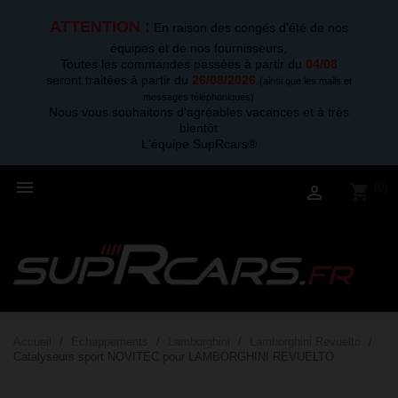
ATTENTION :
En raison des congés d'été de nos
équipes et de nos fournisseurs,
Toutes les commandes passées à partir du
04/08
seront traitées à partir du
26/08/2026
.
(ainsi que les mails et
messages téléphoniques)
Nous vous souhaitons d'agréables vacances et à très
bientôt
L'équipe SupRcars®

(0)
shopping_cart

Accueil
Echappements
Lamborghini
Lamborghini Revuelto
Catalyseurs sport NOVITEC pour LAMBORGHINI REVUELTO