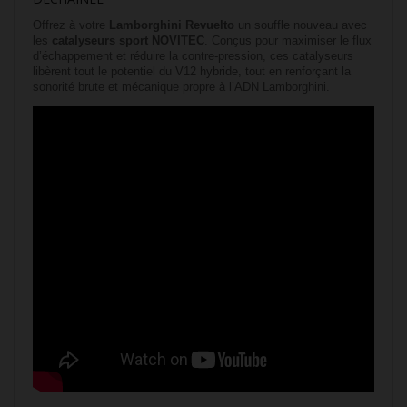
Offrez à votre
Lamborghini Revuelto
un souffle nouveau avec
les
catalyseurs sport NOVITEC
. Conçus pour maximiser le flux
d’échappement et réduire la contre-pression, ces catalyseurs
libèrent tout le potentiel du V12 hybride, tout en renforçant la
sonorité brute et mécanique propre à l’ADN Lamborghini.