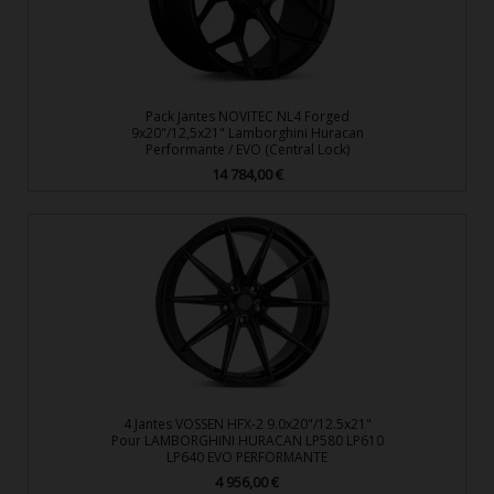
Pack Jantes NOVITEC NL4 Forged
9x20"/12,5x21" Lamborghini Huracan
Performante / EVO (Central Lock)
14 784,00 €
Prix
4 Jantes VOSSEN HFX-2 9.0x20"/12.5x21"
Pour LAMBORGHINI HURACAN LP580 LP610
LP640 EVO PERFORMANTE
4 956,00 €
Prix