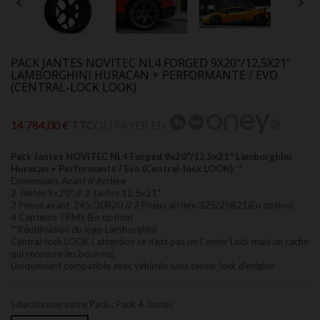


PACK JANTES NOVITEC NL4 FORGED 9X20"/12,5X21"
LAMBORGHINI HURACAN + PERFORMANTE / EVO
(CENTRAL-LOCK LOOK)
14 784,00 €
TTC
OU PAYER EN
Pack Jantes NOVITEC NL4 Forged 9x20"/12,5x21" Lamborghini
Huracan + Performante / Evo (Central-lock LOOK)
**
Dimensions Avant
//
Arrière
2 Jantes 9x20"
//
2 Jantes 12,5x21"
2 Pneus avant 245/30R20
//
2 Pneus arrière 325/25R21(En option)
4 Capteurs TPMS (En option)
**Réutilisation du logo Lamborghini
Central-lock LOOK ( attention ce n'est pas un Center Lock mais un cache
qui recouvre les boulons)
Uniquement compatible avec véhicule sans center lock d'origine
Sélectionner votre Pack : Pack 4 Jantes