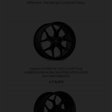
Référence, Une Marque :Contactez-Nous
4 Jantes VOSSEN HF-5 8,5/11x20" Pour
LAMBORGHINI HURACAN LP580 LP610 LP640
EVO PERFORMANTE
4 716,00 €
Prix