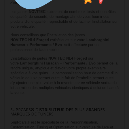
d'origine.
Les jantes
NOVITEC
subissent de nombreux tests et contrôles
de qualité, de sécurité, de montage afin de vous fournir des
produits d'une qualité irréprochable et de faciliter l'installation sur
votre véhicule.
Nous conseillons que l'installation des jantes
NOVITEC
NL4
Forged
esthétiques sur votre
Lamborghini
Huracan + Performante / Evo
soit effectuée par un
professionnel de l'automobile.
L'installation de jantes
NOVITEC
NL4
Forged
sur
votre
Lamborghini Huracan + Performante / Evo
permet de la
rendre unique, atypique et d'avoir votre propre exemplaire
spécifique à vos goûts. La personnalisation haut de gamme d'un
véhicule de luxe permet outre le fait de l'embellir, permet aussi
d'y ajouter une plus value à la revente car ce véhicule sortira du
lot au milieu des multiples véhicules identiques à celui de base à
la vente.
SUPRCARS® DISTRIBUTEUR DES PLUS GRANDES
MARQUES DE TUNERS
SupRcars® est le spécialiste de la Personnalisation,
Customisation,
Tuning
et Optimisation sur véhicule de luxe et