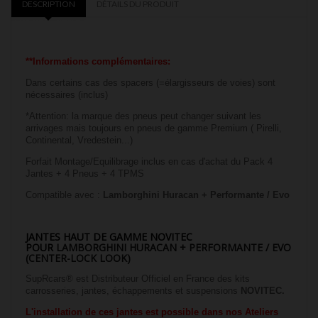
DESCRIPTION
DÉTAILS DU PRODUIT
**Informations complémentaires:
Dans certains cas des spacers (=élargisseurs de voies) sont
nécessaires (inclus)
*Attention: la marque des pneus peut changer suivant les
arrivages mais toujours en pneus de gamme Premium ( Pirelli,
Continental, Vredestein...)
Forfait Montage/Equilibrage inclus en cas d'achat du Pack 4
Jantes + 4 Pneus + 4 TPMS
Compatible avec :
Lamborghini Huracan + Performante / Evo
JANTES HAUT DE GAMME NOVITEC
POUR
LAMBORGHINI HURACAN + PERFORMANTE / EVO
(CENTER-LOCK LOOK)
SupRcars® est Distributeur Officiel en France des kits
carrosseries, jantes, échappements et suspensions
NOVITEC.
L'installation
de ces jantes est possible dans nos
Ateliers