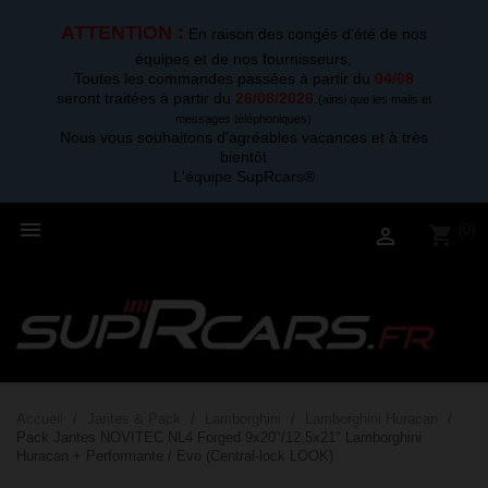
ATTENTION :
En raison des congés d'été de nos
équipes et de nos fournisseurs,
Toutes les commandes passées à partir du
04/08
seront traitées à partir du
26/08/2026
.
(ainsi que les mails et
messages téléphoniques)
Nous vous souhaitons d'agréables vacances et à très
bientôt
L'équipe SupRcars®

(0)
shopping_cart

Accueil
Jantes & Pack
Lamborghini
Lamborghini Huracan
Pack Jantes NOVITEC NL4 Forged 9x20"/12,5x21" Lamborghini
Huracan + Performante / Evo (Central-lock LOOK)