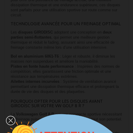
dissipation thermique et une endurance supérieure, ces disques
sont parfaits pour une utilisation sportive sur route comme sur
circuit.
TECHNOLOGIE AVANCÉE POUR UN FREINAGE OPTIMAL
Les
disques GIRODISC
adoptent une conception en
deux
parties semi-flottantes
, qui permet une meilleure gestion
thermique et réduit le fading, assurant ainsi une efficacité de
freinage constante même lors d’une utilisation intensive.
Bol en aluminium 6061-T6
: Léger et robuste, il diminue les
masses non suspendues et améliore la maniabilité.
Pistes en fonte haute performance
: Inspirées des normes de
compétition, elles garantissent une friction optimale et une
résistance aux températures extrêmes.
Ailettes internes incurvées
: Système de ventilation avancé
permettant une dissipation thermique efficace et prolongeant la
durée de vie des disques et des plaquettes.
POURQUOI OPTER POUR LES DISQUES AVANT
GIRODISC SUR VOTRE VW GOLF 8 R ?
La
Volkswagen Golf 8 R
est une compacte sportive nécessitant
un freinage puissant et endurant pour exploiter tout son potentiel.
Les disques
GIRODISC
garantissent :