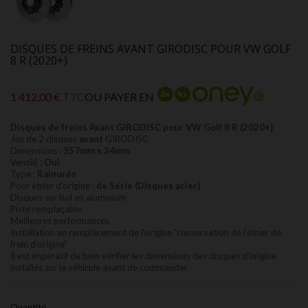
DISQUES DE FREINS AVANT GIRODISC POUR VW GOLF
8 R (2020+)
1 412,00 €
TTC
OU PAYER EN
Disques de freins Avant GIRODISC pour VW Golf 8 R (2020+)
Jeu de 2 disques
avant
GIRODISC
Dimensions :
357mm x 34mm
Ventilé :
Oui
Type :
Rainurés
Pour étrier d'origine :
de Série (Disques acier)
Disques sur bol en aluminium
Piste remplaçable
Meilleures performances
Installation en remplacement de l'origine "conservation de l'étrier de
frein d'origine"
Il est impératif de bien vérifier les dimensions des disques d'origine
installés sur le véhicule avant de commander.
Quantité