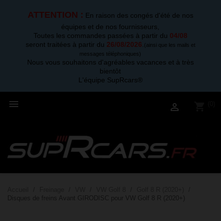
ATTENTION :
En raison des congés d'été de nos
équipes et de nos fournisseurs,
Toutes les commandes passées à partir du
04/08
seront traitées à partir du
26/08/2026
.
(ainsi que les mails et
messages téléphoniques)
Nous vous souhaitons d'agréables vacances et à très
bientôt
L'équipe SupRcars®

(0)
shopping_cart

Accueil
Freinage
VW
VW Golf 8
Golf 8 R (2020+)
Disques de freins Avant GIRODISC pour VW Golf 8 R (2020+)