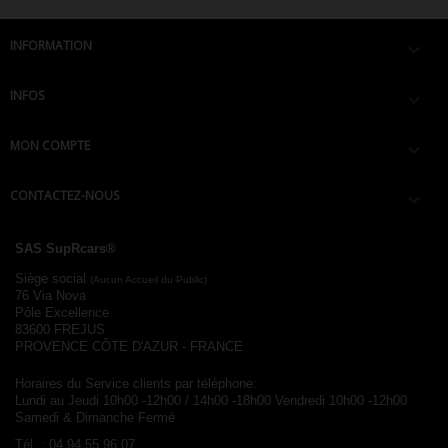
INFORMATION

INFOS

MON COMPTE

CONTACTEZ-NOUS

SAS SupRcars®
Siège social
(Aucun Accueil du Public)
76 Via Nova
Pôle Excellence
83600 FREJUS
PROVENCE CÔTE D'AZUR - FRANCE
Horaires du Service clients par téléphone:
Lundi au Jeudi 10h00 -12h00 / 14h00 -18h00
Vendredi 10h00 -12h00
Samedi & Dimanche Fermé
Tél. :
04.94.55.96.07