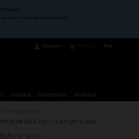
rnisseurs,
e les mails et messages téléphoniques)

Blog
Panier
(0)
shopping_cart
Connexion
TS
FREINAGE
SUSPENSIONS
INTÉRIEUR
7.5 GTI (2017-2020)
OUR VW GOLF 7.5R / 7.5 GTI (2017-2020)