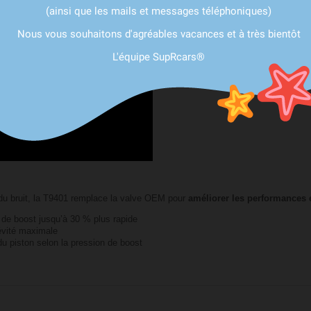
(ainsi que les mails et messages téléphoniques)
Nous vous souhaitons d'agréables vacances et à très bientôt
L'équipe SupRcars®
 du bruit, la T9401 remplace la valve OEM pour
améliorer les performances et
 de boost jusqu’à 30 % plus rapide
évité maximale
u piston selon la pression de boost