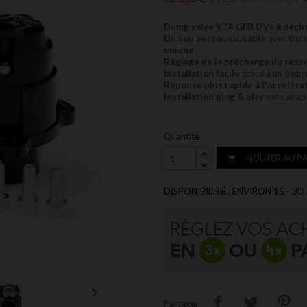
Dump valve VTA GFB DV+ à déch
Un son personnalisable
avec trom
unique
Réglage de la précharge du ress
Installation facile
grâce à un desig
Réponse plus rapide à l'accéléra
Installation plug & play
sans adapt
Quantité
AJOUTER AU PA

DISPONIBILITÉ : ENVIRON 15 - 30

Partager