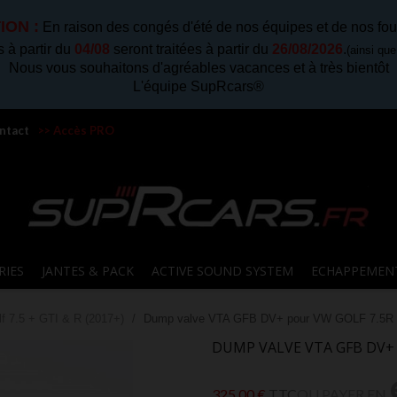
ION :
En raison des congés d'été de nos équipes et de nos fou
à partir du
04/08
seront traitées à partir du
26/08/2026
.
(ainsi qu
Nous vous souhaitons d'agréables vacances et à très bientôt
L'équipe SupRcars®
ntact
>> Accès PRO
RIES
JANTES & PACK
ACTIVE SOUND SYSTEM
ECHAPPEMEN
lf 7.5 + GTI & R (2017+)
Dump valve VTA GFB DV+ pour VW GOLF 7.5R / 
DUMP VALVE VTA GFB DV+ P
325,00 €
TTC
OU PAYER EN