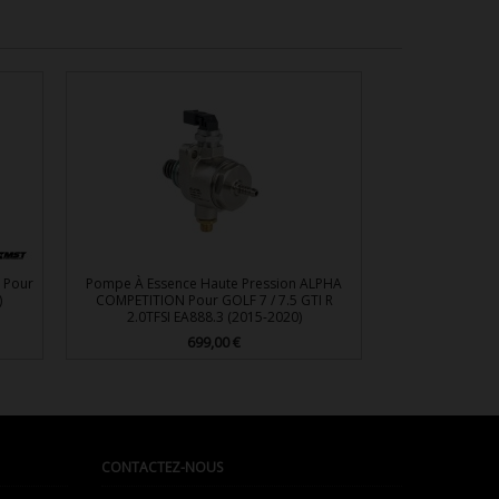
 Pour
Pompe À Essence Haute Pression ALPHA
)
COMPETITION Pour GOLF 7 / 7.5 GTI R
2.0TFSI EA888.3 (2015-2020)
699,00 €
Prix

Aperçu rapide
CONTACTEZ-NOUS