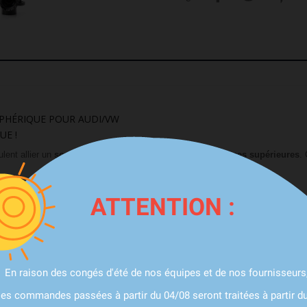
PHÉRIQUE POUR AUDI/VW
UE !
lent allier un
son de décharge agressif
à des
performances supérieures
.
n
whoosh
classique ou un
sifflement unique
ATTENTION :
 et combien la soupape s’ouvre
intégré
de pression de suralimentation
En raison des congés d'été de nos équipes et de nos fournisseurs
les commandes passées à partir du 04/08 seront traitées à partir d