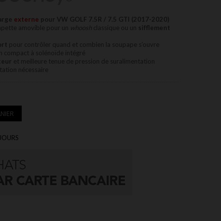
arge
externe
pour VW GOLF 7.5R / 7.5 GTI (2017-2020)
pette amovible pour un
whoosh
classique ou un
sifflement
ort
pour contrôler quand et combien la soupape s’ouvre
n compact à solénoïde intégré
teur
et meilleure tenue de pression de suralimentation
ation nécessaire
NIER
 JOURS