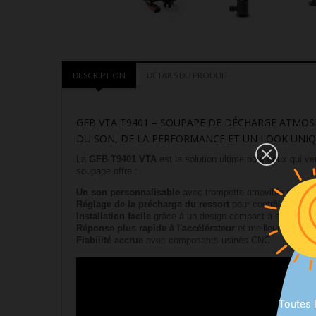
DESCRIPTION
DÉTAILS DU PRODUIT
GFB VTA T9401 – SOUPAPE DE DÉCHARGE ATMOS
DU SON, DE LA PERFORMANCE ET UN LOOK UNIQ
La
GFB T9401 VTA
est la solution ultime pour ceux qui veu
soupape offre :
Un son personnalisable
avec trompette amovible pour u
Réglage de la précharge du ressort
pour contrôler quand
Installation facile
grâce à un design compact à solénoïde 
Réponse plus rapide à l'accélérateur
et meilleure tenue 
Fiabilité accrue
avec composants usinés CNC
Toutes 