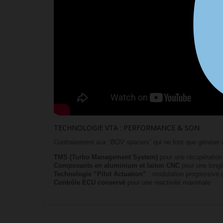
TECHNOLOGIE VTA : PERFORMANCE & SON
Contrairement aux “
BOV spacers
” qui ne font que générer
TMS (Turbo Management System)
pour une récupération
Composants en aluminium et laiton CNC
pour une long
Technologie “Pilot Actuation”
: modulation progressive d
Contrôle ECU conservé
pour une réactivité maximale