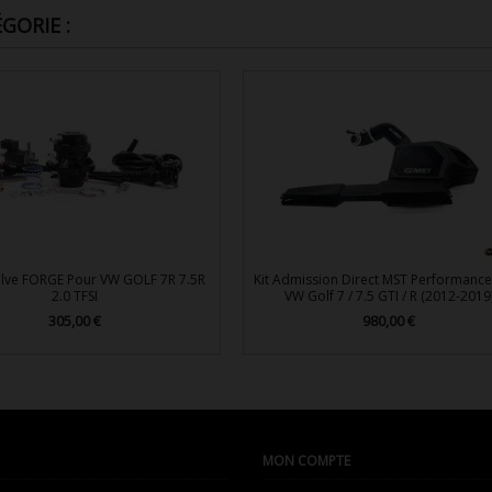
GORIE :
lve FORGE Pour VW GOLF 7R 7.5R
Kit Admission Direct MST Performance
2.0 TFSI
VW Golf 7 / 7.5 GTI / R (2012-2019
305,00 €
980,00 €
Prix
Prix


Aperçu rapide
Aperçu rapide
MON COMPTE