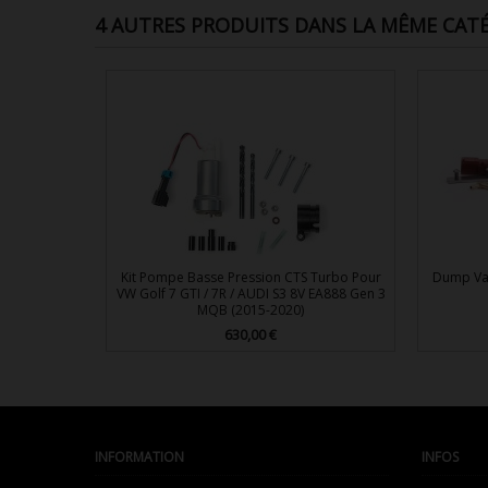
4 AUTRES PRODUITS DANS LA MÊME CATÉ
Kit Pompe Basse Pression CTS Turbo Pour
Dump Va
VW Golf 7 GTI / 7R / AUDI S3 8V EA888 Gen 3
MQB (2015-2020)
630,00 €
Prix

Aperçu rapide
INFORMATION
INFOS