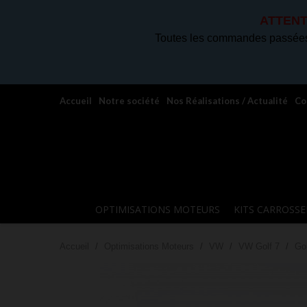
ATTENT
Toutes les commandes passées 
Accueil
Notre société
Nos Réalisations / Actualité
Co
OPTIMISATIONS MOTEURS
KITS CARROSSE
Accueil
Optimisations Moteurs
VW
VW Golf 7
Go