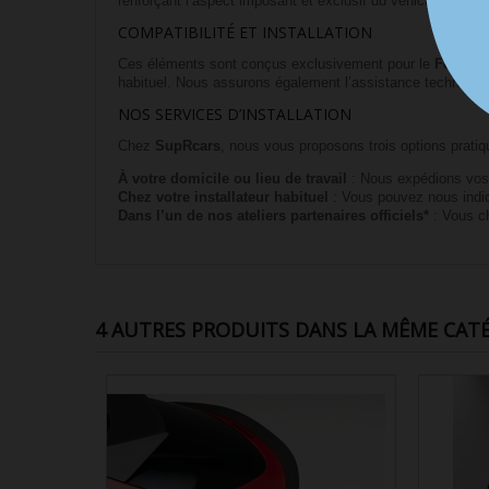
renforçant l’aspect imposant et exclusif du véhicule. Idéa
COMPATIBILITÉ ET INSTALLATION
Ces éléments sont conçus exclusivement pour le
Ferrari
habituel. Nous assurons également l’assistance technique 
NOS SERVICES D’INSTALLATION
Chez
SupRcars
, nous vous proposons trois options pratiq
À votre domicile ou lieu de travail
: Nous expédions vos p
Chez votre installateur habituel
: Vous pouvez nous indique
Dans l’un de nos ateliers partenaires officiels*
: Vous cho
4 AUTRES PRODUITS DANS LA MÊME CATÉ