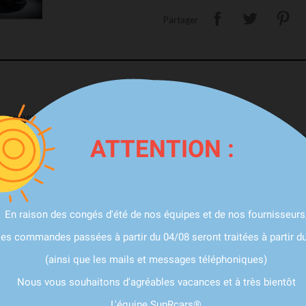
Partager
DY NOVITEC POUR FERRARI PUROSANGUE
urosangue
avec les
extensions d'ailes en carbone ESTESO Widebody N
ATTENTION :
arbone allient performance aérodynamique et exclusivité visuelle.
 personnalisation des véhicules de prestige, ces extensions d’ailes font part
e qualité exceptionnel, dans le respect des lignes tendues et racées du Pur
En raison des congés d'été de nos équipes et de nos fournisseurs
 du véhicule pour un rendu musclé et ultra sportif.
e pour une intégration parfaite.
les commandes passées à partir du 04/08 seront traitées à partir d
stabilité et à la gestion des flux d’air à haute vitesse.
 d’origine du Ferrari Purosangue sans modification de la structure.
(ainsi que les mails et messages téléphoniques)
Nous vous souhaitons d'agréables vacances et à très bientôt
rtent un caractère visuel extrême à votre Ferrari Purosangue. Elles s’intègr
L'équipe SupRcars®