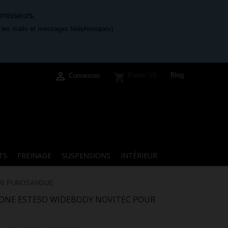
rnisseurs,
e les mails et messages téléphoniques)

Blog
Panier
(0)
shopping_cart
Connexion
TS
FREINAGE
SUSPENSIONS
INTÉRIEUR
RARI PUROSANGUE
BONE ESTESO WIDEBODY NOVITEC POUR