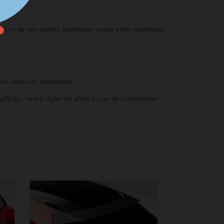
ques.
s l’un de nos ateliers partenaires ou par votre installateur
nce selon vos préférences.
.
upRcars, sera à régler sur place le jour de l’intervention.