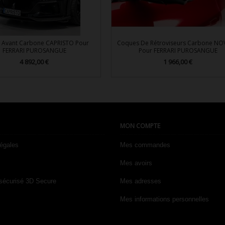
r Avant Carbone CAPRISTO Pour
Coques De Rétroviseurs Carbone NO
FERRARI PUROSANGUE
Pour FERRARI PUROSANGUE
4 892,00 €
1 966,00 €
Prix
Prix


Aperçu rapide
Aperçu rapide
MON COMPTE
légales
Mes commandes
Mes avoirs
sécurisé 3D Secure
Mes adresses
Mes informations personnelles