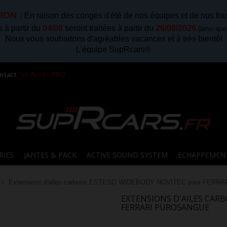
ION :
En raison des congés d'été de nos équipes et de nos fou
à partir du
04/08
seront traitées à partir du
26/08/2026
.
(ainsi qu
Nous vous souhaitons d'agréables vacances et à très bientôt
L'équipe SupRcars®
ntact
>> Accès PRO
RIES
JANTES & PACK
ACTIVE SOUND SYSTEM
ECHAPPEMEN
Extensions d'ailes carbone ESTESO WIDEBODY NOVITEC pour FER
EXTENSIONS D'AILES CAR
FERRARI PUROSANGUE