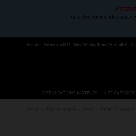
ATTENT
Toutes les commandes passées 
Accueil
Notre société
Nos Réalisations / Actualité
Co
OPTIMISATIONS MOTEURS
KITS CARROSSE
Accueil
Kits Carrosseries
Ferrari
Ferrari Purosangue