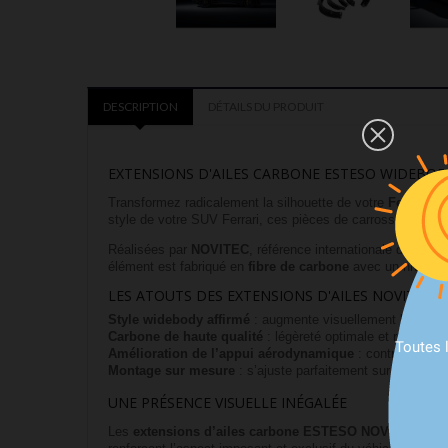
DESCRIPTION
DÉTAILS DU PRODUIT
EXTENSIONS D'AILES CARBONE ESTESO WIDEBO
Transformez radicalement la silhouette de votre
Ferrari P
style de votre SUV Ferrari, ces pièces de carrosserie en c
Réalisées par
NOVITEC
, référence internationale dans la
élément est fabriqué en
fibre de carbone
avec un niveau d
LES ATOUTS DES EXTENSIONS D'AILES NOVITEC
Style widebody affirmé
: augmente visuellement la largeur
Carbone de haute qualité
: légèreté optimale et robustess
Toutes 
Amélioration de l’appui aérodynamique
: contribue à la 
Montage sur mesure
: s’ajuste parfaitement sur les ailes
UNE PRÉSENCE VISUELLE INÉGALÉE
Les
extensions d’ailes carbone ESTESO NOVITEC
appo