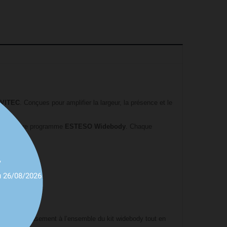
OVITEC
. Conçues pour amplifier la largeur, la présence et le
ie du célèbre programme
ESTESO Widebody
. Chaque
osangue.
,
u 26/08/2026
ent harmonieusement à l’ensemble du kit widebody tout en