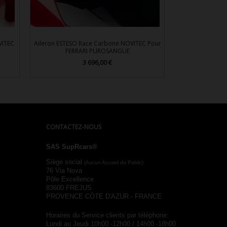
VITEC
Aileron ESTESO Race Carbone NOVITEC Pour
FERRARI PUROSANGUE
3 696,00 €
Prix

Aperçu rapide
CONTACTEZ-NOUS
SAS SupRcars®
Siège social
(Aucun Accueil du Public)
76 Via Nova
Pôle Excellence
83600 FREJUS
PROVENCE CÔTE D'AZUR - FRANCE
Horaires du Service clients par téléphone:
Lundi au Jeudi 10h00 -12h00 / 14h00 -18h00