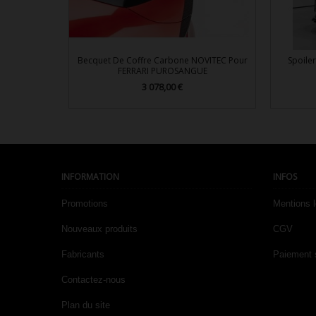
Becquet De Coffre Carbone NOVITEC Pour
Spoile
FERRARI PUROSANGUE
3 078,00 €
Prix

Aperçu rapide
INFORMATION
INFOS
Promotions
Mentions 
Nouveaux produits
CGV
Fabricants
Paiement 
Contactez-nous
Plan du site