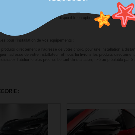
les pour les amateurs de préparations haut de gamme et de configurations uni
 Purosangue
. Leur installation est disponible en option payante, réalisable dan
à distance si besoin.
ues pour l'installation de vos équipements :
roduits directement à l’adresse de votre choix, pour une installation à dista
r l’adresse de votre installateur, et nous lui livrons les produits directement
isissez l’atelier le plus proche. Le tarif d'installation, fixé au préalable par S
GORIE :