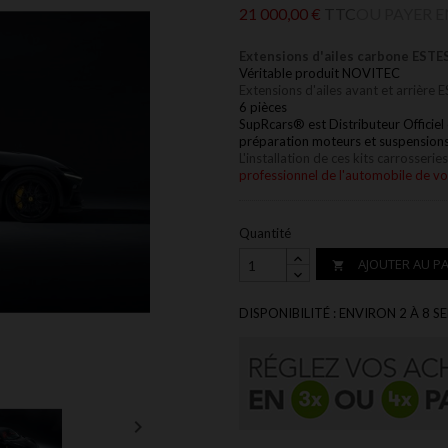
21 000,00 €
TTC
OU PAYER E
Extensions d'ailes carbone E
Véritable produit NOVITEC
Extensions d'ailes avant et arriè
6 pièces
SupRcars® est Distributeur Officiel 
préparation moteurs et suspension
L'installation
de ces kits carrosserie
professionnel de l'automobile de vo
Quantité
AJOUTER AU PA

DISPONIBILITÉ : ENVIRON 2 À 8 S
