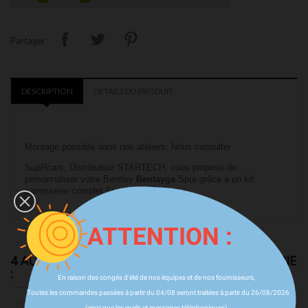
Partager
DESCRIPTION
DÉTAILS DU PRODUIT
Montage possible dans nos ateliers: Nous consulter
SupRcars, Distributeur STARTECH, vous propose de
personnaliser votre Bentley
Bentayga
Spur grâce à un kit
carrosserie complet Startech
ATTENTION :
4 AUTRES PRODUITS DANS LA MÊME CATÉGORIE
:
En raison des congés d'été de nos équipes et de nos fournisseurs,
Toutes les commandes passées à partir du 04/08 seront traitées à partir du 26/08/2026
(ainsi que les mails et messages téléphoniques)