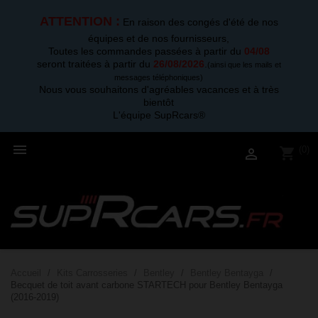
ATTENTION :
En raison des congés d'été de nos
équipes et de nos fournisseurs,
Toutes les commandes passées à partir du
04/08
seront traitées à partir du
26/08/2026
.
(ainsi que les mails et
messages téléphoniques)
Nous vous souhaitons d'agréables vacances et à très
bientôt
L'équipe SupRcars®

(0)
shopping_cart

Accueil
Kits Carrosseries
Bentley
Bentley Bentayga
Becquet de toit avant carbone STARTECH pour Bentley Bentayga
(2016-2019)