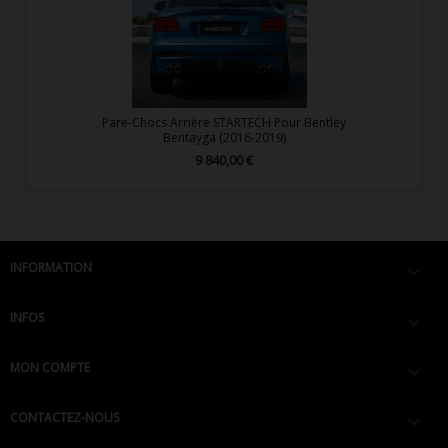
Pare-Chocs Arrière STARTECH Pour Bentley
Bentayga (2016-2019)
9 840,00 €
Prix
INFORMATION

INFOS

MON COMPTE

CONTACTEZ-NOUS
