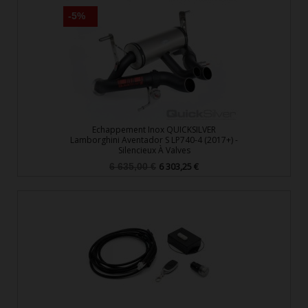
-5%
Echappement Inox QUICKSILVER
Lamborghini Aventador S LP740-4 (2017+) -
Silencieux À Valves
Prix
Prix
6 303,25 €
6 635,00 €
de
base