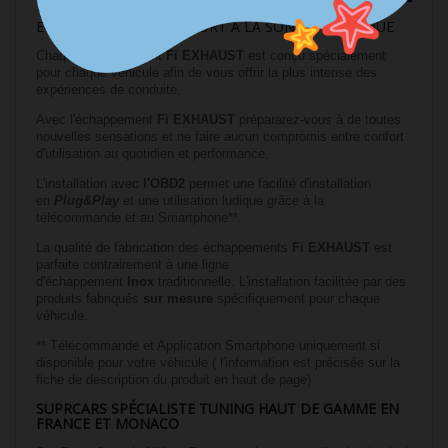
ECHAPPEMENT INOX SPORT A LA SONORITE UNIQUE
Chaque échappement
Fi
EXHAUST
est conçu spécialement
pour chaque véhicule afin de vous offrir la plus intense des
expériences de conduite.
Avec l'échappement
Fi
EXHAUST
prépararez-vous à de toutes
nouvelles sensations et ne faire aucun compromis entre confort
d'utilisation au quotidien et performance.
L'installation avec
l'OBD2
permet une facilité d'installation
en
Plug&Play
et une utilisation ludique grâce à la
télécommande et au Smartphone**.
La qualité de fabrication des échappements
Fi
EXHAUST
est
parfaite contrairement à une ligne
d'échappement
Inox
traditionnelle. L'installation facilitée par des
produits fabriqués
sur mesure
spécifiquement pour chaque
véhicule.
** Télécommande et Application Smartphone uniquement si
disponible pour votre véhicule ( l'information est précisée sur la
fiche de description du produit en haut de page)
SUPRCARS SPÉCIALISTE TUNING HAUT DE GAMME EN
FRANCE ET MONACO