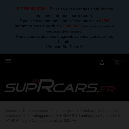
ATTENTION :
En raison des congés d'été de nos
équipes et de nos fournisseurs,
Toutes les commandes passées à partir du
04/08
seront traitées à partir du
26/08/2026
.
(ainsi que les mails et
messages téléphoniques)
Nous vous souhaitons d'agréables vacances et à très
bientôt
L'équipe SupRcars®

(0)
shopping_cart

Accueil
Echappements
Lamborghini
Lamborghini Aventador
Aventador S
Echappement Fi EXHAUST Lamborghini Aventador S
LP740-4 - Ligne Complète à valves (2017+)