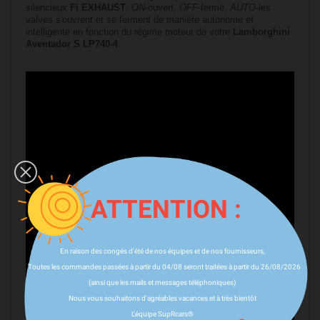
silencieux
Fi EXHAUST
:
ON
-ouvert,
OFF
-fermé,
AUTO
-les
valves s'ouvrent et se ferment de manière autonome et
intelligente en fonction du régime moteur de votre
Lamborghini
Aventador S LP740-4
.
ATTENTION :
En raison des congés d'été de nos équipes et de nos fournisseurs,
Toutes les commandes passées à partir du 04/08 seront traitées à partir du 26/08/2026
(ainsi que les mails et messages téléphoniques)
Nous vous souhaitons d'agréables vacances et à très bientôt
L'équipe SupRcars®