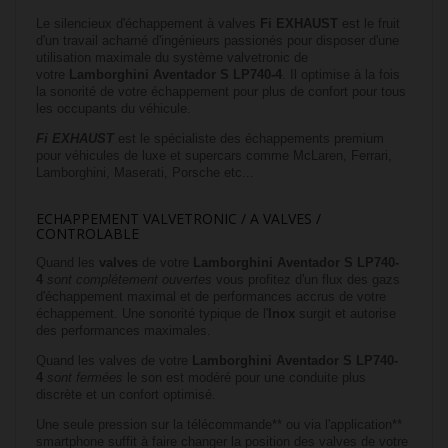
Le silencieux d'échappement à valves
Fi EXHAUST
est le fruit
d'un travail acharné d'ingénieurs passionés pour disposer d'une
utilisation maximale du système valvetronic de
votre
Lamborghini
Aventador S LP740-4
. Il optimise à la fois
la sonorité de votre échappement pour plus de confort pour tous
les occupants du véhicule.
Fi
EXHAUST
est le spécialiste des échappements premium
pour véhicules de luxe et supercars comme McLaren, Ferrari,
Lamborghini, Maserati, Porsche etc...
ECHAPPEMENT VALVETRONIC / A VALVES /
CONTROLABLE
Quand les
valves
de votre
Lamborghini
Aventador S LP740-
4
sont
complétement ouvertes
vous profitez d'un flux des gazs
d'échappement maximal et de performances accrus de votre
échappement. Une sonorité typique de l'
Inox
surgit et autorise
des performances maximales.
Quand les valves de votre
Lamborghini
Aventador S LP740-
4
sont fermées
le son est modéré pour une conduite plus
discrète et un confort optimisé.
Une seule pression sur la télécommande** ou via l'application**
smartphone suffit à faire changer la position des valves de votre