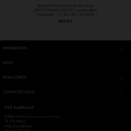
Module Télécommande De Valves
SWITCHTRONIC NOVITEC Lamborghini
Aventador + S + SV + SVJ + ULTIMAE
899,00 €
Prix
INFORMATION

INFOS

MON COMPTE

CONTACTEZ-NOUS

SAS SupRcars®
Siège social
(Aucun Accueil du Public)
76 Via Nova
Pôle Excellence