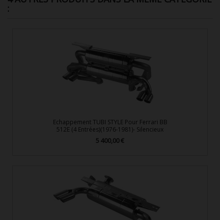
:
Echappement TUBI STYLE Pour Ferrari BB
512E (4 Entrées)(1976-1981)- Silencieux
5 400,00 €
Prix