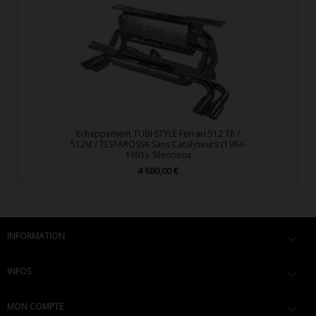
Echappement TUBI STYLE Ferrari 512 TR /
512M / TESTAROSSA Sans Catalyseurs (1984-
1991)- Silencieux
4 680,00 €
Prix
INFORMATION

INFOS

MON COMPTE
