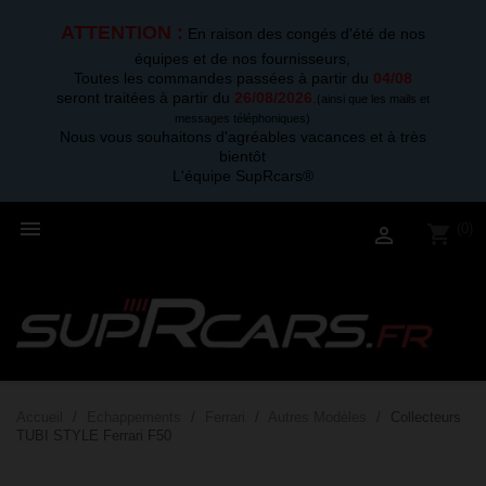
ATTENTION :
En raison des congés d'été de nos
équipes et de nos fournisseurs,
Toutes les commandes passées à partir du
04/08
seront traitées à partir du
26/08/2026
.
(ainsi que les mails et
messages téléphoniques)
Nous vous souhaitons d'agréables vacances et à très
bientôt
L'équipe SupRcars®

(0)
shopping_cart

Accueil
Echappements
Ferrari
Autres Modèles
Collecteurs
TUBI STYLE Ferrari F50