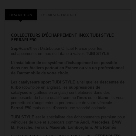
DESCRIPTION
DÉTAILS DU PRODUIT
COLLECTEURS D'ÉCHAPPEMENT INOX TUBI STYLE
FERRARI F50
SupRcars®
est Distributeur Officiel France pour les
échappements en Inox ou Titane à valves
TUBI STYLE
L'installation de ce système d'échappement est possible
dans nos Ateliers partout en France
ou via un professionnel
de l'automobile de votre choix.
Les
catalyseurs sport
TUBI STYLE
ainsi que les
descentes de
turbo
(downpipe en anglais), les
suppressions de
catalyseurs
(catless en anglais) sont élaborés dans des
composants de haute qualité comme l'
inox
ou le
titane
. Ils vous
permettront d'augmenter la performance de votre véhicule
Ferrari F50
mais aussi d'obtenir une sonorité optimale.
TUBI STYLE
est le spécialiste des échappements premium pour
véhicules de luxe et supercars comme
Audi, Mercedes, BMW
M, Porsche, Ferrari, Maserati, Lamborghini, Alfa Roméo