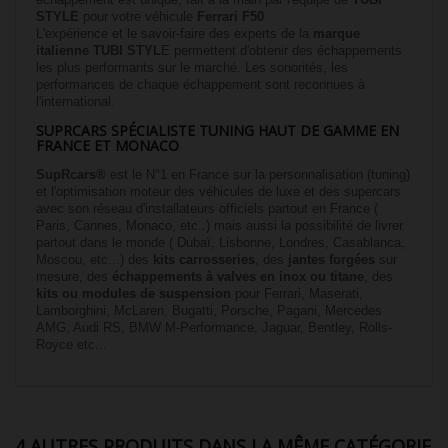
STYLE
pour votre véhicule
Ferrari F50
L'expérience et le savoir-faire des experts de la
marque
italienne TUBI STYL
E permettent d'obtenir des échappements
les plus performants sur le marché. Les sonorités, les
performances de chaque échappement sont reconnues à
l'international.
SUPRCARS SPÉCIALISTE TUNING HAUT DE GAMME EN
FRANCE ET MONACO
SupRcars®
est le N°1 en France sur la personnalisation (tuning)
et l'optimisation moteur des véhicules de luxe et des supercars
avec son réseau d'installateurs officiels partout en France (
Paris, Cannes, Monaco, etc..) mais aussi la possibilité de livrer
partout dans le monde ( Dubaï, Lisbonne, Londres, Casablanca,
Moscou, etc...) des
kits carrosseries
, des
jantes forgées
sur
mesure, des
échappements à valves en inox ou titane
, des
kits ou modules de suspension
pour Ferrari, Maserati,
Lamborghini, McLaren, Bugatti, Porsche, Pagani, Mercedes
AMG, Audi RS, BMW M-Performance, Jaguar, Bentley, Rolls-
Royce etc...
4 AUTRES PRODUITS DANS LA MÊME CATÉGORIE