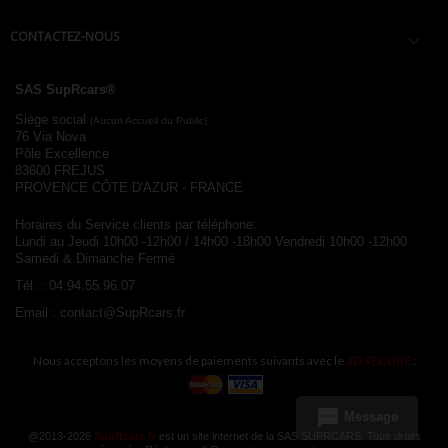
CONTACTEZ-NOUS

SAS SupRcars®
Siège social
(Aucun Accueil du Public)
76 Via Nova
Pôle Excellence
83600 FREJUS
PROVENCE CÔTE D'AZUR - FRANCE
Horaires du Service clients par téléphone:
Lundi au Jeudi 10h00 -12h00 / 14h00 -18h00
Vendredi 10h00 -12h00
Samedi & Dimanche Fermé
Tél. :
04.94.55.96.07
Email :
contact@SupRcars.fr
Nous acceptons les moyens de paiements suivants avec le
3D SECURE
:
sms
Message
@2013-2026
SupRcars.fr
est un site internet de la SAS SUPRCARS. Tous droits