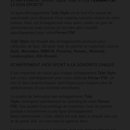
ECHAPPEMENT SPORT INOX TUBI STYLE
FERRARI F50
:
LE SON SPORTIF
La ligne d'échappement
Tubi
Style
est le fruit d'un travail de
passionnés pour disposer d'une superbe sonorité venant de votre
moteur. Avec cet échappement vous aurez certes un gain de
performances mais surtout un son des plus travaillé
spécifiquement pour votre
Ferrari F50
Tubi Style
est l'expert des échappements premium pour
véhicules de luxe, de sport haut de gamme et supercars comme
Audi, Mercedes, BMW M, Porsche, Ferrari,,
Maserati,
Lamborghini, Alfa Roméo
ECHAPPEMENT INOX SPORT A LA SONORITE UNIQUE
Il est important de savoir que chaque échappement
Tubi Style
est conçu spécifiquement pour votre véhicule
Ferrari F50
. Un
son et des caractéristiques spécifiques pour toujours plus de
performances et une sonorité envoûtante.
La qualité de fabrication des échappements
Tubi
Style
correspond parfaitement au standing de votre
Ferrari
F50
.
Une qualité d'assemblage de matériaux haut de gamme
parfaite contrairement à une ligne d'échappement
Inox
traditionnelle. L'Inox utilisé est poli dans la plupart des cas
et de grade 304, un Inox haut de gamme donc
L'échappement permet à n'importe quel son moteur adoucit par