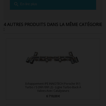
search
En lire plus
4 AUTRES PRODUITS DANS LA MÊME CATÉGORIE
:
Echappement IPE INNOTECH Porsche 911
Turbo / S (991/991.2) - Ligne Turbo-Back À
Valves Avec Catalyseurs
6 719,00 €
Prix