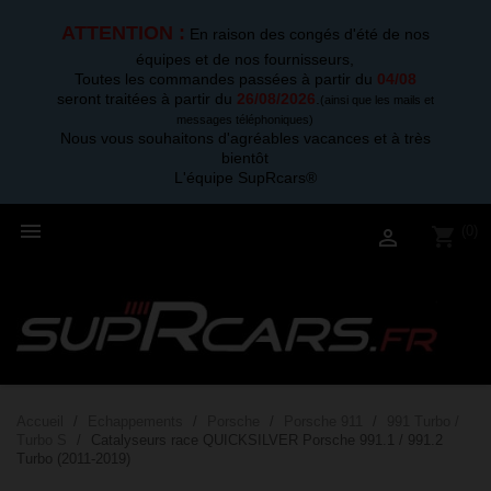
ATTENTION :
En raison des congés d'été de nos
équipes et de nos fournisseurs,
Toutes les commandes passées à partir du
04/08
seront traitées à partir du
26/08/2026
.
(ainsi que les mails et
messages téléphoniques)
Nous vous souhaitons d'agréables vacances et à très
bientôt
L'équipe SupRcars®

(0)
shopping_cart

Accueil
Echappements
Porsche
Porsche 911
991 Turbo /
Turbo S
Catalyseurs race QUICKSILVER Porsche 991.1 / 991.2
Turbo (2011-2019)