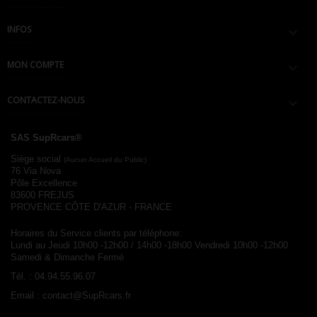
INFOS

MON COMPTE

CONTACTEZ-NOUS

SAS SupRcars®
Siège social
(Aucun Accueil du Public)
76 Via Nova
Pôle Excellence
83600 FREJUS
PROVENCE CÔTE D'AZUR - FRANCE
Horaires du Service clients par téléphone:
Lundi au Jeudi 10h00 -12h00 / 14h00 -18h00
Vendredi 10h00 -12h00
Samedi & Dimanche Fermé
Tél. :
04.94.55.96.07
Email :
contact@SupRcars.fr