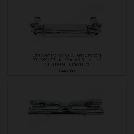
Echappement Inox CARGRAPHIC Porsche
991.1/991.2 Turbo / Turbo S -Silencieux À
Valves Race + Catalyseurs
7 446,00 €
Prix