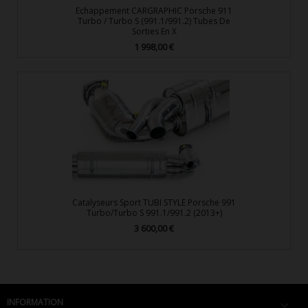
Echappement CARGRAPHIC Porsche 911
Turbo / Turbo S (991.1/991.2) Tubes De
Sorties En X
1 998,00 €
Prix
Catalyseurs Sport TUBI STYLE Porsche 991
Turbo/Turbo S 991.1/991.2 (2013+)
3 600,00 €
Prix
INFORMATION
