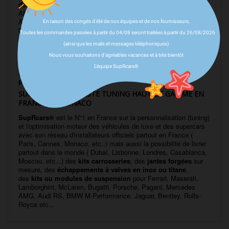
de luxe et supercars : Mercedes
(SLS coupé, roadster, G65
AMG, SLK 55
AMG,...)
McLaren
(720S...),
Maserati
(Granturismo,
En raison des congés d'été de nos équipes et de nos fournisseurs,
Ghibli...),
Aston Martin
( DB9, DBS, Rapide, V12 Vantage, V8
Toutes les commandes passées à partir du 04/08 seront traitées à partir du 26/08/2026
Vantage, ...),
Audi
(S4, S5,
(ainsi que les mails et messages téléphoniques)
R8...),
Bugatti
(Veyron...),
Jaguar
(XF-R, XF, XFR-
S...),
Bentley
(Bentayga...),
Ferrari
(360 Modena, 550, 575,
Nous vous souhaitons d'agréables vacances et à très bientôt
599, 612, Enzo...),
Lamborghini
(Murcielago,
L'équipe SupRcars®
Gallardo...),
Range Rover
(Evoque),
Alpine, Mini Cooper,
Porsche
(Panamera, 992...)...
SUPRCARS SPÉCIALISTE TUNING HAUT DE GAMME EN
FRANCE ET MONACO
SupRcars®
est le N°1 en France sur la personnalisation (tuning)
et l'optimisation moteur des véhicules de luxe et des supercars
avec son réseau d'installateurs officiels partout en France (
Paris, Cannes, Monaco, etc..) mais aussi la possibilité de livrer
partout dans le monde ( Dubaï, Lisbonne, Londres, Casablanca,
Moscou, etc...) des
kits carrosseries
, des
jantes forgées
sur
mesure, des
échappements à valves en inox ou titane
,
des
kits ou modules de suspension
pour Ferrari, Maserati,
Lamborghini, McLaren, Bugatti, Porsche, Pagani, Mercedes
AMG, Audi RS, BMW M-Performance, Jaguar, Bentley, Rolls-
Royce etc...