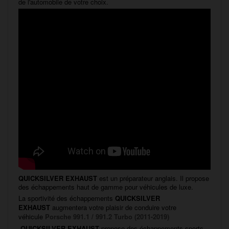
de l'automobile de votre choix.
QUICKSILVER EXHAUST
est un préparateur anglais. Il propose
des échappements haut de gamme pour véhicules de luxe.
La sportivité des échappements
QUICKSILVER
EXHAUST
augmentera votre plaisir de conduire votre
véhicule
Porsche 991.1 / 991.2 Turbo (2011-2019)
QUICKSILVER EXHAUST
propose des échappements sports