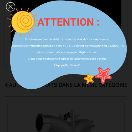
ATTENTION :
En raison des congés d'été de nos équipes et de nos fournisseurs,
Toutes les commandes passées à partir du 04/08 seront traitées à partir du 26/08/2026
(ainsi que les mails et messages téléphoniques)
Nous vous souhaitons d'agréables vacances et à très bientôt
L'équipe SupRcars®
4 AUTRES PRODUITS DANS LA MÊME CATÉGORIE
: