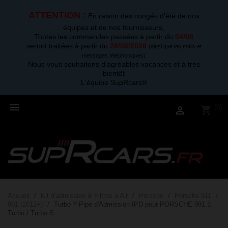
ATTENTION :
En raison des congés d'été de nos
équipes et de nos fournisseurs,
Toutes les commandes passées à partir du
04/08
seront traitées à partir du
26/08/2026
.
(ainsi que les mails et
messages téléphoniques)
Nous vous souhaitons d'agréables vacances et à très
bientôt
L'équipe SupRcars®

(0)
shopping_cart

Accueil
Kit d'admission & Filtres a Air
Porsche
Porsche 911
991 (2012+)
Turbo Y-Pipe d'Admission IPD pour PORSCHE 991.1
Turbo / Turbo S