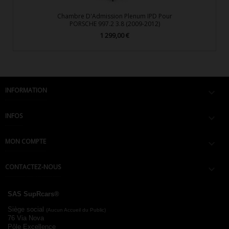
Chambre D'Admission Plenum IPD Pour
PORSCHE 997.2 3.8 (2009-2012)
1 299,00 €
Prix
INFORMATION

INFOS

MON COMPTE

CONTACTEZ-NOUS

SAS SupRcars®
Siège social
(Aucun Accueil du Public)
76 Via Nova
Pôle Excellence