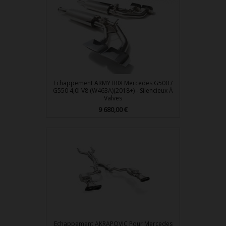
Echappement ARMYTRIX Mercedes G500 /
G550 4,0l V8 (W463A)(2018+) - Silencieux À
Valves
Prix
9 680,00 €
Echappement AKRAPOVIC Pour Mercedes