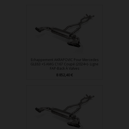
Echappement AKRAPOVIC Pour Mercedes
GLE63 +S AMG C167 Coupé (2024+)- Ligne
FAP-Back À Valves
Prix
8 852,40 €