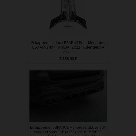
Echappement Inox BRABUS Pour Mercedes
G63 AMG 4X4² W463A (2022+)-Silencieux À
Valves
Prix
8 388,00 €
Echappement BRABUS Mercedes GLC63 SUV
Avec Ou Sans FAP (X253) (2016-05/2019)