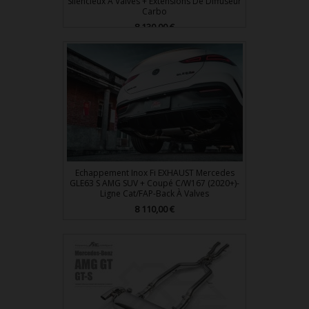
Silencieux À Valves + Extensions De Diffuseur
Carbo
Prix
8 130,00 €
Echappement Inox Fi EXHAUST Mercedes
GLE63 S AMG SUV + Coupé C/W167 (2020+)-
Ligne Cat/FAP-Back À Valves
Prix
8 110,00 €