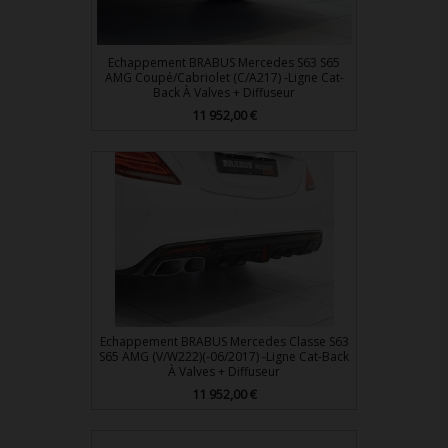
Echappement BRABUS Mercedes S63 S65
AMG Coupé/Cabriolet (C/A217) -Ligne Cat-
Back À Valves + Diffuseur
Prix
11 952,00 €
Echappement BRABUS Mercedes Classe S63
S65 AMG (V/W222)(-06/2017) -Ligne Cat-Back
À Valves + Diffuseur
Prix
11 952,00 €