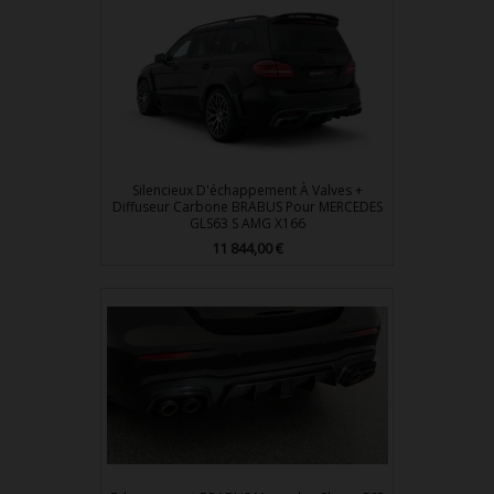
Silencieux D'échappement À Valves +
Diffuseur Carbone BRABUS Pour MERCEDES
GLS63 S AMG X166
Prix
11 844,00 €