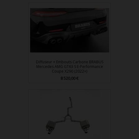
Diffuseur + Embouts Carbone BRABUS
Mercedes AMG GT63 S E-Performance
Coupe X290 (2022+)
Prix
8 520,00 €