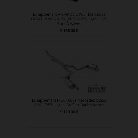
Echappement AKRAPOVIC Pour Mercedes
GLS63 +S AMG X167 (2020-2023)- Ligne FAP-
Back À Valves
Prix
9 168,00 €
Echappement Fi EXHAUST Mercedes CLS53
AMG C257 - Ligne Cat/Fap-Back À Valves
Prix
9 119,00 €