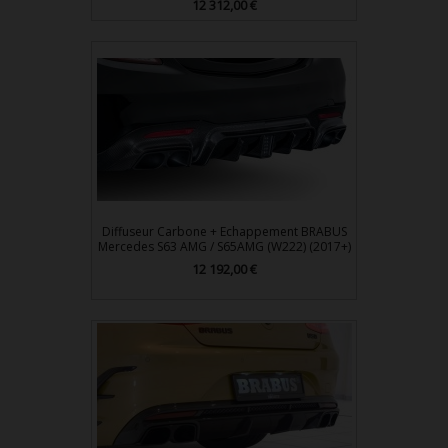
Prix
12 312,00 €
Diffuseur Carbone + Echappement BRABUS
Mercedes S63 AMG / S65AMG (W222) (2017+)
Prix
12 192,00 €