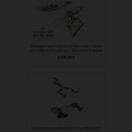
Echappement Fi EXHAUST Mercedes Classe
G63 AMG W463 (2012+) - Silencieux À Valves
Prix
9 000,00 €
Echappement AKRAPOVIC Pour MERCEDES