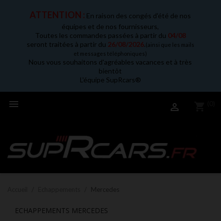
ATTENTION :
En raison des congés d'été de nos
équipes et de nos fournisseurs,
Toutes les commandes passées à partir du
04/08
seront traitées à partir du
26/08/2026
.
(ainsi que les mails
et messages téléphoniques)
Nous vous souhaitons d'agréables vacances et à très
bientôt
L'équipe SupRcars®

(0)
shopping_cart

Accueil
Echappements
Mercedes
ECHAPPEMENTS MERCEDES