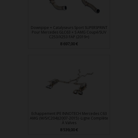
Downpipe + Catalyseurs Sport SUPERSPRINT
Pour Mercedes GLC63 + S AMG Coupé/SUV
C253/X253 FAP (2019+)
Prix
8 697,00 €
Echappement IPE INNOTECH Mercedes C63
AMG (W/S/C204)(2007-2015) -Ligne Complète
À Valves
Prix
8 539,00 €