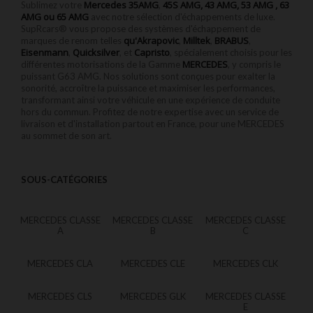
Mercedes
35AMG
45S AMG, 43 AMG, 53 AMG , 63
Sublimez votre
,
AMG ou 65 AMG
avec notre sélection d'échappements de luxe.
SupRcars® vous propose des systèmes d'échappement de
qu'Akrapovic
Milltek
BRABUS
marques de renom telles
,
,
,
Eisenmann
Quicksilver
Capristo
,
, et
, spécialement choisis pour les
MERCEDES
différentes motorisations de la Gamme
, y compris le
puissant G63 AMG. Nos solutions sont conçues pour exalter la
sonorité, accroître la puissance et maximiser les performances,
transformant ainsi votre véhicule en une expérience de conduite
hors du commun. Profitez de notre expertise avec un service de
livraison et d'installation partout en France, pour une MERCEDES
au sommet de son art.
SOUS-CATÉGORIES
MERCEDES CLASSE
MERCEDES CLASSE
MERCEDES CLASSE
A
B
C
MERCEDES CLA
MERCEDES CLE
MERCEDES CLK
MERCEDES CLS
MERCEDES GLK
MERCEDES CLASSE
E