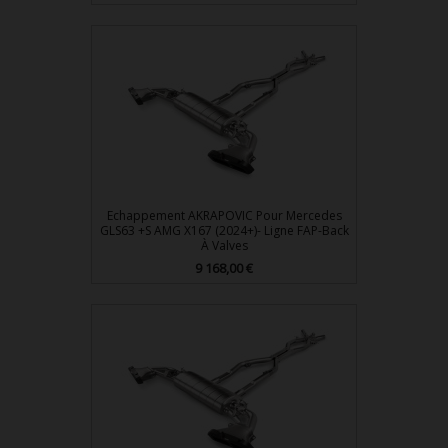
Echappement AKRAPOVIC Pour Mercedes
GLS63 +S AMG X167 (2024+)- Ligne FAP-Back
À Valves
Prix
9 168,00 €