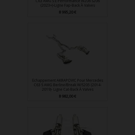
C63 AMG S E-Performance W206 S206
(2023+)-Ligne Fap-Back À Valves
Prix
8 995,20 €
Echappement AKRAPOVIC Pour Mercedes
C63 S AMG Berline/Break W/S205 (2014-
2019)- Ligne Cat-Back À Valves
Prix
8 982,00 €