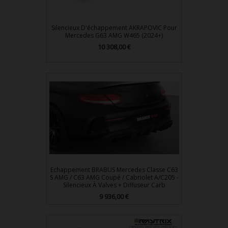
Silencieux D'échappement AKRAPOVIC Pour
Mercedes G63 AMG W465 (2024+)
Prix
10 308,00 €
Echappement BRABUS Mercedes Classe C63
S AMG / C63 AMG Coupé / Cabriolet A/C205 -
Silencieux À Valves + Diffuseur Carb
Prix
9 936,00 €