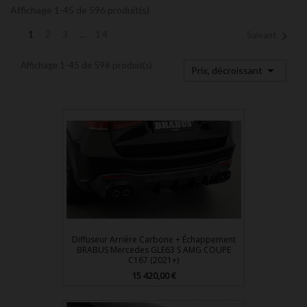
Affichage 1-45 de 596 produit(s)
…

1
2
3
14
Suivant
Affichage 1-45 de 596 produit(s)

Prix, décroissant
Diffuseur Arrière Carbone + Échappement
BRABUS Mercedes GLE63 S AMG COUPE
C167 (2021+)
Prix
15 420,00 €