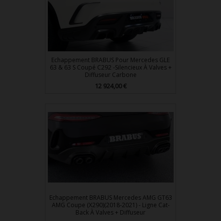
Echappement BRABUS Pour Mercedes GLE
63 & 63 S Coupé C292 -Silencieux À Valves +
Diffuseur Carbone
Prix
12 924,00 €
Echappement BRABUS Mercedes AMG GT63
AMG Coupe (X290)(2018-2021) - Ligne Cat-
Back À Valves + Diffuseur