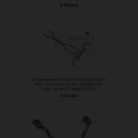
Prix
8 760,00 €
Echappement Fi EXHAUST Mercedes GLE43
AMG / GLE Coupé 43 AMG (W166/C292) -
Ligne Cat-Back À Valves (2017+)
Prix
8 726,00 €