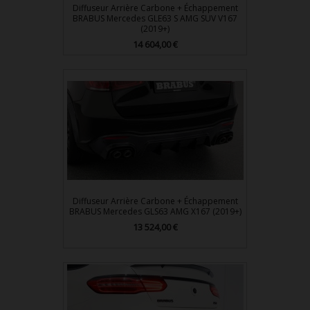
Diffuseur Arrière Carbone + Échappement
BRABUS Mercedes GLE63 S AMG SUV V167
(2019+)
Prix
14 604,00 €
Diffuseur Arrière Carbone + Échappement
BRABUS Mercedes GLS63 AMG X167 (2019+)
Prix
13 524,00 €