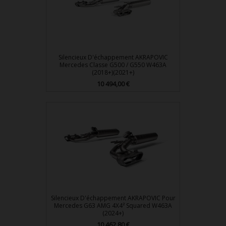
Silencieux D'échappement AKRAPOVIC
Mercedes Classe G500 / G550 W463A
(2018+)(2021+)
Prix
10 494,00 €
Silencieux D'échappement AKRAPOVIC Pour
Mercedes G63 AMG 4X4² Squared W463A
(2024+)
Prix
10 462,80 €