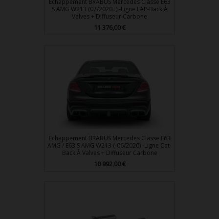
Echappement BRABUS Mercedes Classe E63
S AMG W213 (07/2020+) -Ligne FAP-Back À
Valves + Diffuseur Carbone
Prix
11 376,00 €
Echappement BRABUS Mercedes Classe E63
AMG / E63 S AMG W213 (-06/2020) -Ligne Cat-
Back À Valves + Diffuseur Carbone
Prix
10 992,00 €