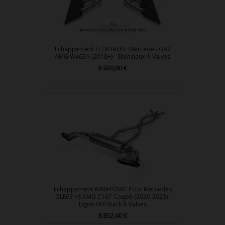
Echappement Fi EXHAUST Mercedes G63
AMG W463A (2018+) - Silencieux À Valves
Prix
8 920,00 €
Echappement AKRAPOVIC Pour Mercedes
GLE63 +S AMG C167 Coupé (2020-2023)-
Ligne FAP-Back À Valves
Prix
8 852,40 €