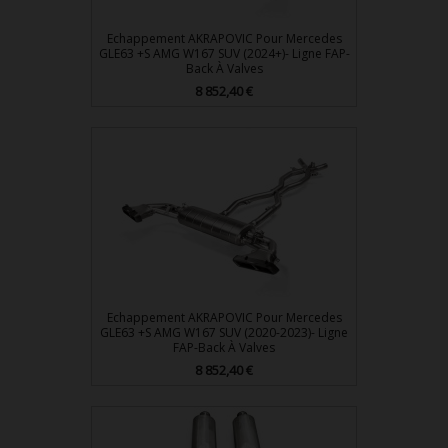
Echappement AKRAPOVIC Pour Mercedes
GLE63 +S AMG W167 SUV (2024+)- Ligne FAP-
Back À Valves
Prix
8 852,40 €
Echappement AKRAPOVIC Pour Mercedes
GLE63 +S AMG W167 SUV (2020-2023)- Ligne
FAP-Back À Valves
Prix
8 852,40 €