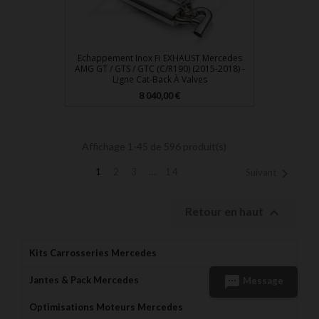
Echappement Inox Fi EXHAUST Mercedes
AMG GT / GTS / GTC (C/R190) (2015-2018) -
Ligne Cat-Back À Valves
Prix
8 040,00 €
Affichage 1-45 de 596 produit(s)
…

1
2
3
14
Suivant

Retour en haut
Kits Carrosseries Mercedes
sms
Jantes & Pack Mercedes
Message
Optimisations Moteurs Mercedes