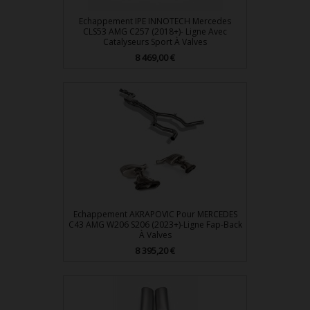
Echappement IPE INNOTECH Mercedes
CLS53 AMG C257 (2018+)- Ligne Avec
Catalyseurs Sport À Valves
Prix
8 469,00 €
Echappement AKRAPOVIC Pour MERCEDES
C43 AMG W206 S206 (2023+)-Ligne Fap-Back
À Valves
Prix
8 395,20 €