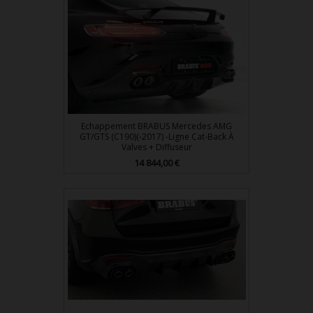
Echappement BRABUS Mercedes AMG
GT/GTS (C190)(-2017) -Ligne Cat-Back À
Valves + Diffuseur
Prix
14 844,00 €