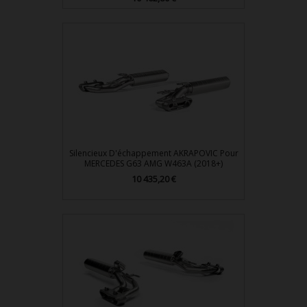
Silencieux D'échappement AKRAPOVIC Pour
MERCEDES G63 AMG W463A (2018+)
Prix
10 435,20 €