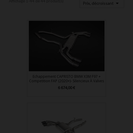
Affichage 1-44 de 44 produit(s)

Prix, décroissant
Echappement CAPRISTO BMW X3M F97 +
Competition FAP (2020+)- Silencieux À Valves
Prix
6 674,00 €