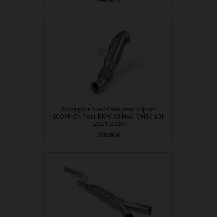
Downpipe Avec Catalyseurs Sport
SCORPION Pour BMW X3 M40i MHEV G01
(2021-2025)
Prix
728,00 €