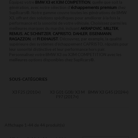
BMW X3 et X3M COMPETITION
Équipez votre
, quelle que soit la
échappements premium
génération, avec notre sélection d'
chez
SupRcars®. Notre gamme couvre toutes les générations de BMW
X3, offrant des solutions spécifiques pour améliorer à la fois la
performance et la sonorité de votre véhicule. Choisissez parmi les
AKRAPOVIC
MILLTEK
meilleures marques du marché, incluant
,
,
REMUS
AC SCHNITZER
CAPRISTO
DAHLER
EISENMANN
,
,
,
,
,
RAGAZZON
FI EXHAUST
, et
. Découvrez, par exemple, la qualité
supérieure des systèmes d'échappement CAPRISTO, réputés pour
leur sonorité distinctive et leur performance hors pair.
Personnalisez votre BMW X3 ou X3M COMPETITION avec les
meilleures options disponibles chez SupRcars®.
SOUS-CATÉGORIES
X3 F25 (2010+)
X3 G01 G08/ X3 M
BMW X3 G45 (2024+)
F97 (2017+)
Affichage 1-44 de 44 produit(s)