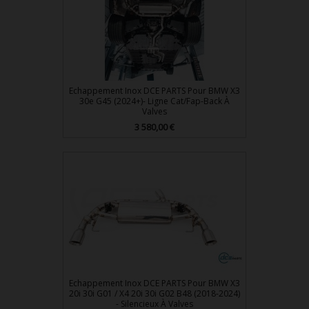
Echappement Inox DCE PARTS Pour BMW X3
30e G45 (2024+)- Ligne Cat/Fap-Back À
Valves
Prix
3 580,00 €
Echappement Inox DCE PARTS Pour BMW X3
20i 30i G01 / X4 20i 30i G02 B48 (2018-2024)
- Silencieux À Valves