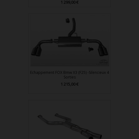
Prix
1 299,00 €
Echappement FOX Bmw X3 (F25) -Silencieux 4
Sorties
Prix
1 215,00 €