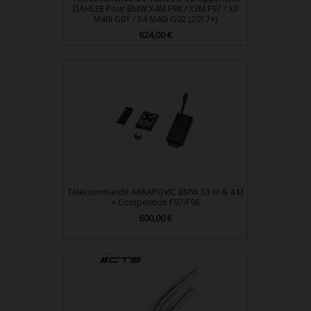
DÄHLER Pour BMW X4M F98 / X3M F97 / X3
M40i G01 / X4 M40i G02 (2017+)
Prix
624,00 €
Télécommande AKRAPOVIC BMW X3 M & 4 M
+ Competition F97/F98
Prix
600,00 €