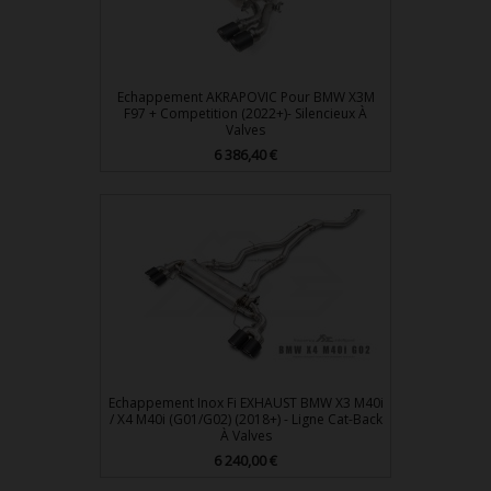
Echappement AKRAPOVIC Pour BMW X3M
F97 + Competition (2022+)- Silencieux À
Valves
Prix
6 386,40 €
Echappement Inox Fi EXHAUST BMW X3 M40i
/ X4 M40i (G01/G02) (2018+) - Ligne Cat-Back
À Valves
Prix
6 240,00 €