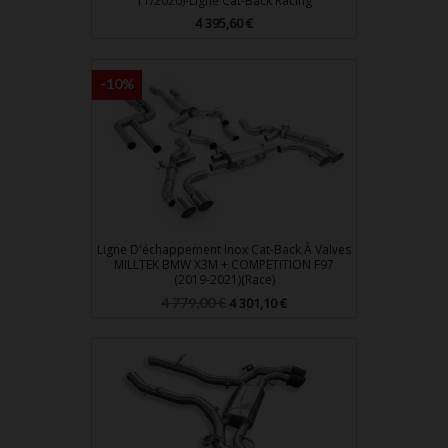
11/2020)-Ligne Cat-Back Racing
Prix
4 395,60 €
-10%
Ligne D'échappement Inox Cat-Back À Valves
MILLTEK BMW X3M + COMPETITION F97
(2019-2021)(Race)
Prix
Prix
4 779,00 €
4 301,10 €
de
base