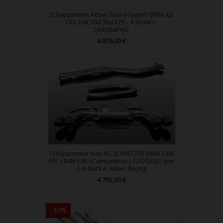
Echappement Active Sound System BMW X3
18d 20d 30d 35d F25 - 4 Sorties -
CARGRAPHIC
Prix
4 876,00 €
Echappement Inox AC SCHNITZER BMW X3M
F97 / X4M F98 +Competition (-12/2020)-Ligne
Cat-Back À Valves Racing
Prix
4 755,00 €
-10%