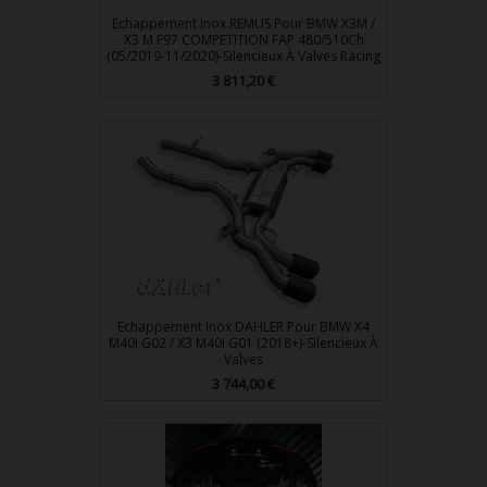
Echappement Inox REMUS Pour BMW X3M /
X3 M F97 COMPETITION FAP 480/510Ch
(05/2019-11/2020)-Silencieux À Valves Racing
Prix
3 811,20 €
Echappement Inox DÄHLER Pour BMW X4
M40i G02 / X3 M40i G01 (2018+)-Silencieux À
Valves
Prix
3 744,00 €