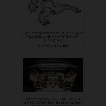
Ligne D'échappement Inox Cat-Back À Valves
MILLTEK BMW X3M + COMPETITION F97
(2022+)(Race)
Prix
Prix
5 236,00 €
4 712,40 €
de
base
Echappement Inox REMUS Pour BMW X3M /
X3 M F97 COMPETITION 480/510Ch (05/2019-