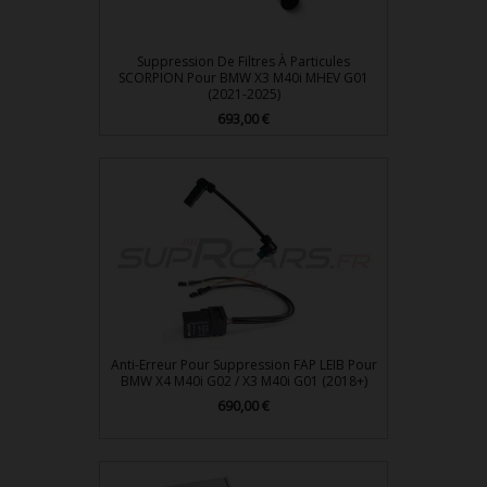
Suppression De Filtres À Particules
SCORPION Pour BMW X3 M40i MHEV G01
(2021-2025)
Prix
693,00 €
Anti-Erreur Pour Suppression FAP LEIB Pour
BMW X4 M40i G02 / X3 M40i G01 (2018+)
Prix
690,00 €