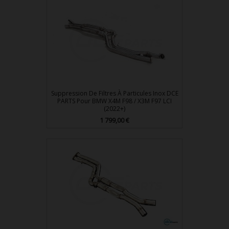
Suppression De Filtres À Particules Inox DCE
PARTS Pour BMW X4M F98 / X3M F97 LCI
(2022+)
Prix
1 799,00 €