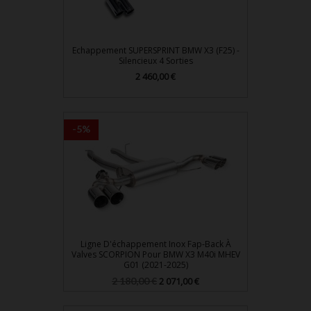
Echappement SUPERSPRINT BMW X3 (F25) -
Silencieux 4 Sorties
Prix
2 460,00 €
-5%
Ligne D'échappement Inox Fap-Back À
Valves SCORPION Pour BMW X3 M40i MHEV
G01 (2021-2025)
Prix
Prix
2 180,00 €
2 071,00 €
de
base