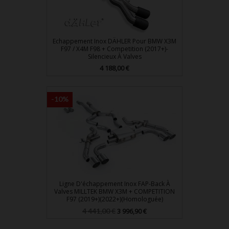
Echappement Inox DÄHLER Pour BMW X3M
F97 / X4M F98 + Competition (2017+)-
Silencieux À Valves
Prix
4 188,00 €
-10%
Ligne D'échappement Inox FAP-Back À
Valves MILLTEK BMW X3M + COMPETITION
F97 (2019+)(2022+)(Homologuée)
Prix
Prix
4 441,00 €
3 996,90 €
de
base