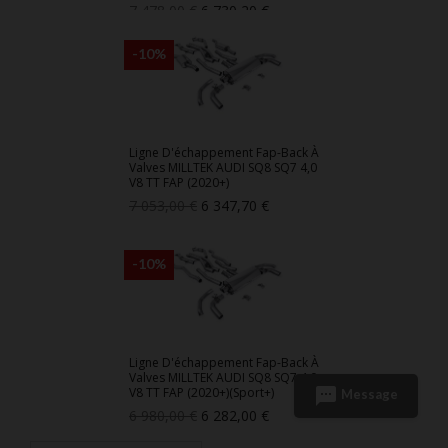
Prix
Prix
7 478,00 €
6 730,20 €
de
base
-10%
Ligne D'échappement Fap-Back À
Valves MILLTEK AUDI SQ8 SQ7 4,0
V8 TT FAP (2020+)
Prix
Prix
7 053,00 €
6 347,70 €
de
base
-10%
Ligne D'échappement Fap-Back À
Valves MILLTEK AUDI SQ8 SQ7 4,0
sms
V8 TT FAP (2020+)(Sport+)
Message
Prix
Prix
6 980,00 €
6 282,00 €
de