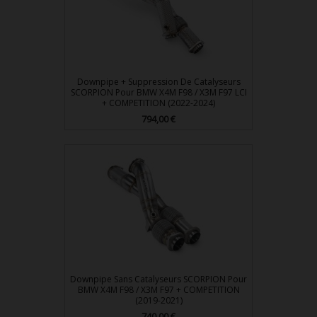
Downpipe + Suppression De Catalyseurs
SCORPION Pour BMW X4M F98 / X3M F97 LCI
+ COMPETITION (2022-2024)
Prix
794,00 €
Downpipe Sans Catalyseurs SCORPION Pour
BMW X4M F98 / X3M F97 + COMPETITION
(2019-2021)
Prix
740,00 €