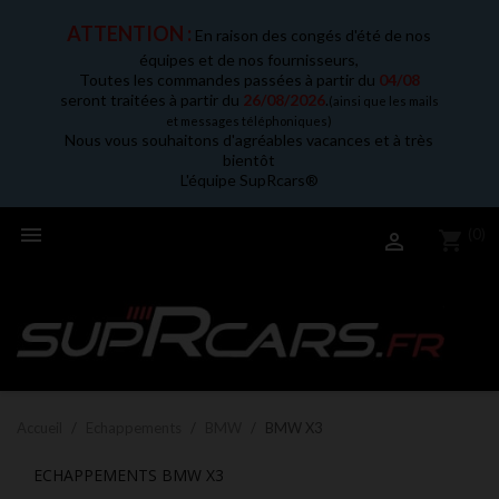
ATTENTION :
En raison des congés d'été de nos
équipes et de nos fournisseurs,
Toutes les commandes passées à partir du
04/08
seront traitées à partir du
26/08/2026
.
(ainsi que les mails
et messages téléphoniques)
Nous vous souhaitons d'agréables vacances et à très
bientôt
L'équipe SupRcars®

(0)
shopping_cart

Accueil
Echappements
BMW
BMW X3
ECHAPPEMENTS BMW X3