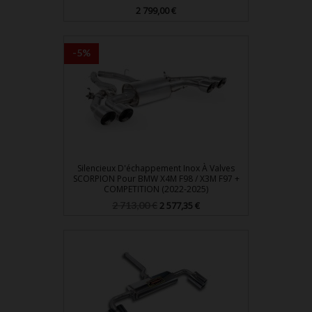
Prix
2 799,00 €
-5%
Silencieux D'échappement Inox À Valves
SCORPION Pour BMW X4M F98 / X3M F97 +
COMPETITION (2022-2025)
Prix
Prix
2 713,00 €
2 577,35 €
de
base