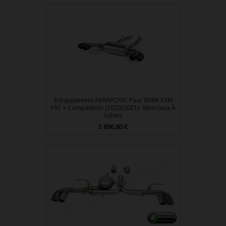
Echappement AKRAPOVIC Pour BMW X3M
F97 + Competition (2020/2021)- Silencieux À
Valves
Prix
5 896,80 €