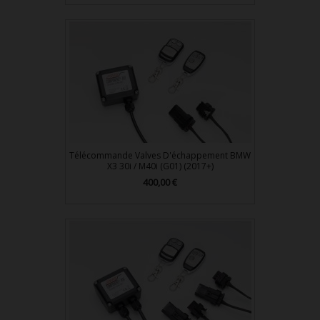
Télécommande Valves D'échappement BMW
X3 30i / M40i (G01) (2017+)
Prix
400,00 €