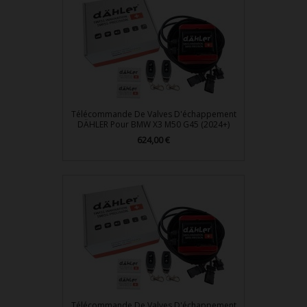
Télécommande De Valves D'échappement
DÄHLER Pour BMW X3 M50 G45 (2024+)
Prix
624,00 €
Télécommande De Valves D'échappement