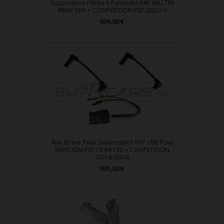
Suppression Filtres À Particules FAP MILLTEK
BMW X3M + COMPETITION F97 (2022+)
Prix
936,00 €
Anti-Erreur Pour Suppression FAP LEIB Pour
BMW X3M F97 / X4M F98 + COMPETITION
(2019-2024)
Prix
835,00 €