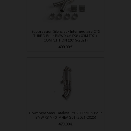
Suppression Silencieux Intermédiaire CTS
TURBO Pour BMW X4M F98 / X3M F97 +
COMPETITION (2019-2021)
Prix
499,00 €
Downpipe Sans Catalyseurs SCORPION Pour
BMW X3 M40i MHEV G01 (2021-2025)
Prix
473,00 €