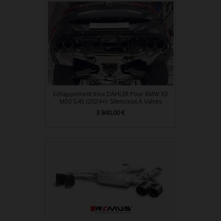
Echappement Inox DÄHLER Pour BMW X3
M50 G45 (2024+)- Silencieux À Valves
Prix
3 840,00 €