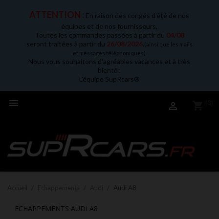
ATTENTION :
En raison des congés d'été de nos
équipes et de nos fournisseurs,
Toutes les commandes passées à partir du
04/08
seront traitées à partir du
26/08/2026
.
(ainsi que les mails
et messages téléphoniques)
Nous vous souhaitons d'agréables vacances et à très
bientôt
L'équipe SupRcars®

(0)
shopping_cart

Accueil
Echappements
Audi
Audi A8
ECHAPPEMENTS AUDI A8