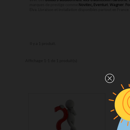
Novitec,
Eventuri
Wagner
Fo
marques de prestige comme
,
,
Elva. Livraison et installation disponibles partout en France.
Il y a 1 produit.
Affichage 1-1 de 1 produit(s)