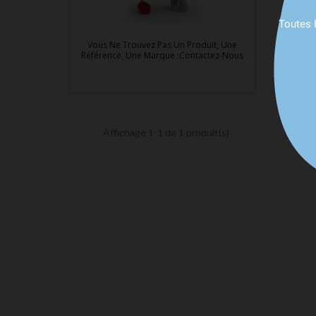
Toutes 
Vous Ne Trouvez Pas Un Produit, Une
Référence, Une Marque :Contactez-Nous

Aperçu rapide
Affichage 1-1 de 1 produit(s)