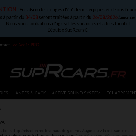
TION :
En raison des congés d'été de nos équipes et de nos fourn
 à partir du
04/08
seront traitées à partir du
26/08/2026
.
(ainsi que
Nous vous souhaitons d'agréables vacances et à très bientôt
L'équipe SupRcars®
ntact
>> Accès PRO
RIES
JANTES & PACK
ACTIVE SOUND SYSTEM
ECHAPPEMEN
a
VA
lutions d’optimisation moteur haut de gamme. Augmentez la puissance et le 
intercoolers
gros turbos
dump valves
,
, et
. Nos pièces sont développées par