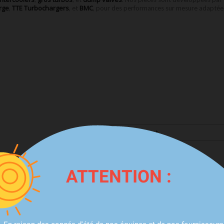
rge
TTE Turbochargers
BMC
,
, et
, pour des performances sur mesure adaptée
Trier par :
Prix, décroissant
ATTENTION :