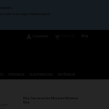
isseurs,
 les mails et messages téléphoniques)

Blog
Panier
(0)
Connexion
shopping_cart
TS
FREINAGE
SUSPENSIONS
INTÉRIEUR
Kits Carrosseries McLaren Mclaren
Elva
couple
 des