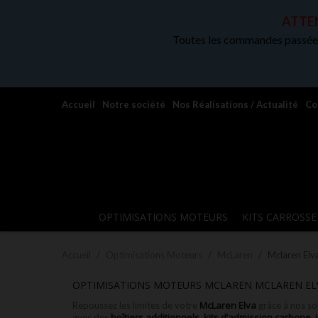
ATTEN
Toutes les commandes passées
Accueil
Notre société
Nos Réalisations / Actualité
Co
OPTIMISATIONS MOTEURS
KITS CARROSSE
Accueil
Optimisations Moteurs
McLaren
Mclaren Elv
OPTIMISATIONS MOTEURS MCLAREN MCLAREN EL
McLaren Elva
Repoussez les limites de votre
grâce à nos so
boîtiers additionnels
kits d’admission carbone
avec des
,
,