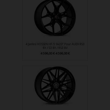
4 Jantes VOSSEN HF-5 9x20" Pour AUDI RS3
8Y / S3 8Y / RS3 8V
Prix
4 596,00 €
4 596,00 €