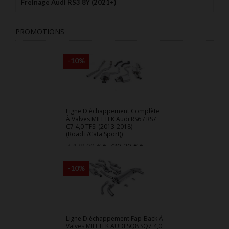
Freinage Audi RS3 8Y (2021+)
PROMOTIONS
-10%
Ligne D'échappement Complète
À Valves MILLTEK Audi RS6 / RS7
C7 4,0 TFSI (2013-2018)
(Road+/Cata Sport))
Prix
Prix
7 478,00 €
6 730,20 €
6
de
730,20 €
base
-10%
Ligne D'échappement Fap-Back À
Valves MILLTEK AUDI SQ8 SQ7 4,0