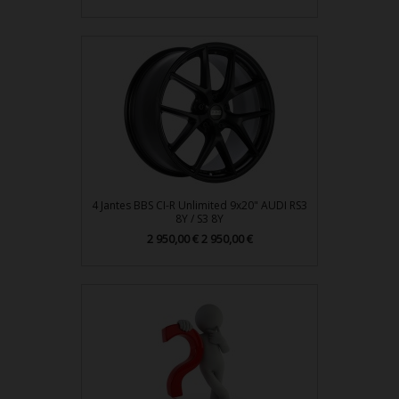
4 Jantes BBS CI-R Unlimited 9x20" AUDI RS3
8Y / S3 8Y
Prix
2 950,00 €
2 950,00 €