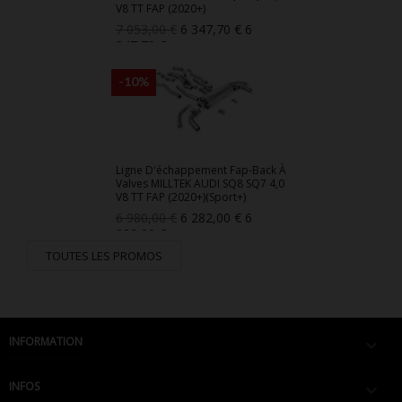
V8 TT FAP (2020+)
Prix
Prix
7 053,00 €
6 347,70 €
6
de
347,70 €
base
-10%
Ligne D'échappement Fap-Back À
Valves MILLTEK AUDI SQ8 SQ7 4,0
V8 TT FAP (2020+)(Sport+)
Prix
Prix
6 980,00 €
6 282,00 €
6
de
282,00 €
base
TOUTES LES PROMOS
INFORMATION

INFOS
