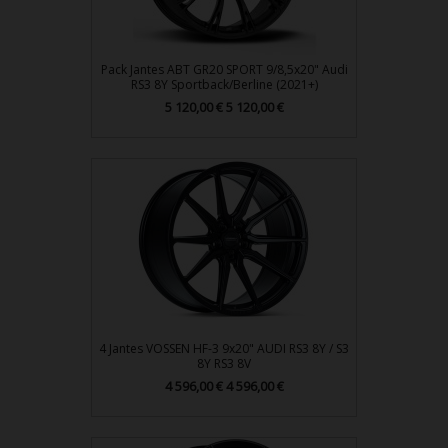
Pack Jantes ABT GR20 SPORT 9/8,5x20" Audi
RS3 8Y Sportback/Berline (2021+)
Prix
5 120,00 €
5 120,00 €
4 Jantes VOSSEN HF-3 9x20" AUDI RS3 8Y / S3
8Y RS3 8V
Prix
4 596,00 €
4 596,00 €