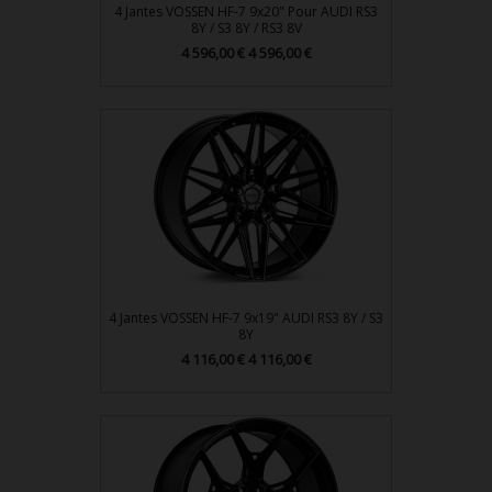
4 Jantes VOSSEN HF-7 9x20" Pour AUDI RS3
8Y / S3 8Y / RS3 8V
Prix
4 596,00 €
4 596,00 €
4 Jantes VOSSEN HF-7 9x19" AUDI RS3 8Y / S3
8Y
Prix
4 116,00 €
4 116,00 €