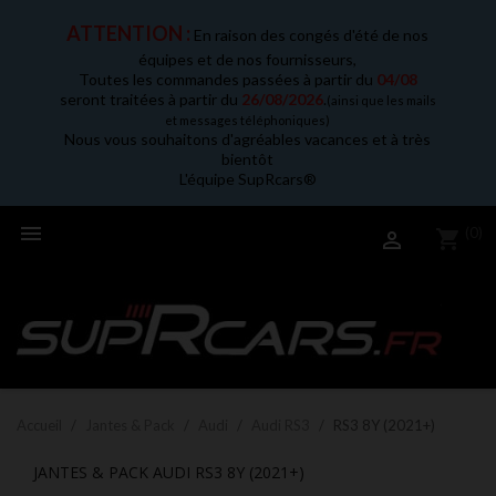
ATTENTION :
En raison des congés d'été de nos
équipes et de nos fournisseurs,
Toutes les commandes passées à partir du
04/08
seront traitées à partir du
26/08/2026
.
(ainsi que les mails
et messages téléphoniques)
Nous vous souhaitons d'agréables vacances et à très
bientôt
L'équipe SupRcars®

(0)
shopping_cart

Accueil
Jantes & Pack
Audi
Audi RS3
RS3 8Y (2021+)
JANTES & PACK AUDI RS3 8Y (2021+)