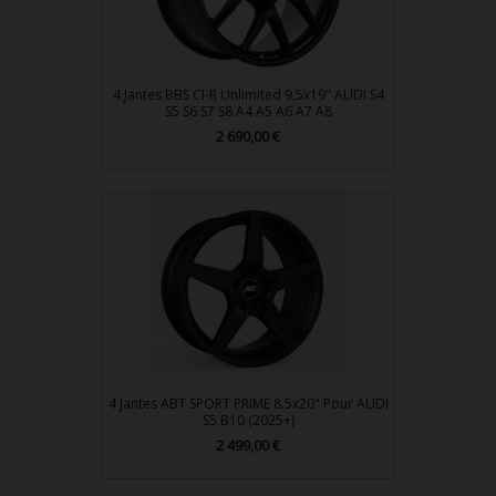
4 Jantes BBS CI-R Unlimited 9,5x19" AUDI S4
S5 S6 S7 S8 A4 A5 A6 A7 A8
Prix
2 690,00 €
4 Jantes ABT SPORT PRIME 8.5x20" Pour AUDI
S5 B10 (2025+)
Prix
2 499,00 €