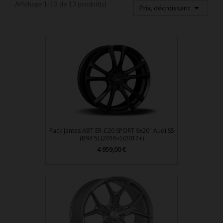
Affichage 1-13 de 13 produit(s)

Prix, décroissant
Pack Jantes ABT ER-C20 SPORT 9x20" Audi S5
(B9/F5) (2016+) (2017+)
Prix
4 959,00 €