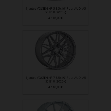
4 Jantes VOSSEN HF-5 8.5x19" Pour AUDI A5
S5 B10 (2025+)
Prix
4 116,00 €
4 Jantes VOSSEN HF-7 8.5x19" Pour AUDI A5
S5 B10 (2025+)
Prix
4 116,00 €