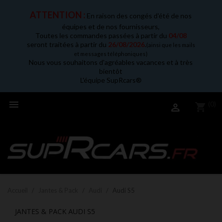
ATTENTION :
En raison des congés d'été de nos
équipes et de nos fournisseurs,
Toutes les commandes passées à partir du
04/08
seront traitées à partir du
26/08/2026
.
(ainsi que les mails
et messages téléphoniques)
Nous vous souhaitons d'agréables vacances et à très
bientôt
L'équipe SupRcars®

(0)
shopping_cart

Accueil
Jantes & Pack
Audi
Audi S5
JANTES & PACK AUDI S5