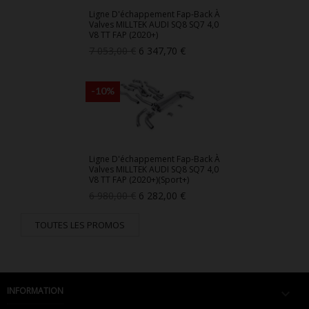
Ligne D'échappement Fap-Back À
Valves MILLTEK AUDI SQ8 SQ7 4,0
V8 TT FAP (2020+)
Prix
Prix
7 053,00 €
6 347,70 €
de
base
-10%
Ligne D'échappement Fap-Back À
Valves MILLTEK AUDI SQ8 SQ7 4,0
V8 TT FAP (2020+)(Sport+)
Prix
Prix
6 980,00 €
6 282,00 €
de
base
TOUTES LES PROMOS
INFORMATION
