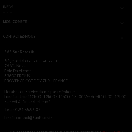
INFOS

MON COMPTE

CONTACTEZ-NOUS

SAS SupRcars®
Siège social
(Aucun Accueil du Public)
76 Via Nova
Pôle Excellence
83600 FREJUS
PROVENCE CÔTE D'AZUR - FRANCE
Horaires du Service clients par téléphone:
Lundi au Jeudi 10h00 -12h00 / 14h00 -18h00
Vendredi 10h00 -12h00
Samedi & Dimanche Fermé
Tél. :
04.94.55.96.07
Email :
contact@SupRcars.fr
Nous acceptons les moyens de paiements suivants avec le
3D SECURE
: