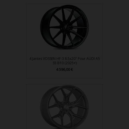
4 Jantes VOSSEN HF-3 8.5x20" Pour AUDI A5
S5 B10 (2025+)
Prix
4 596,00 €