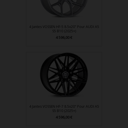
4 Jantes VOSSEN HF-5 8.5x20" Pour AUDI A5
S5 B10 (2025+)
Prix
4 596,00 €
4 Jantes VOSSEN HF-7 8.5x20" Pour AUDI A5
S5 B10 (2025+)
Prix
4 596,00 €