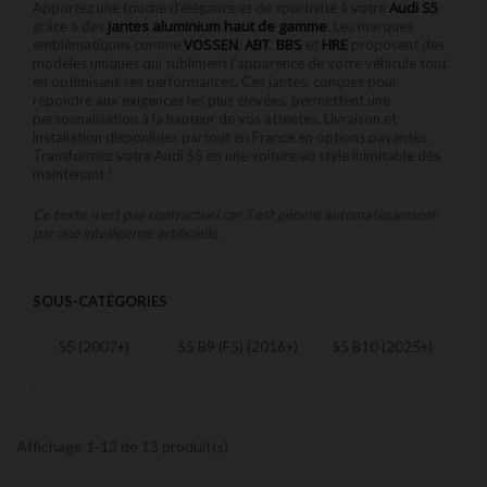
Audi S5
Apportez une touche d’élégance et de sportivité à votre
jantes aluminium haut de gamme
grâce à des
. Les marques
VOSSEN
ABT
BBS
HRE
emblématiques comme
,
,
et
proposent des
modèles uniques qui subliment l’apparence de votre véhicule tout
en optimisant ses performances. Ces jantes, conçues pour
répondre aux exigences les plus élevées, permettent une
personnalisation à la hauteur de vos attentes. Livraison et
installation disponibles partout en France en options payantes.
Transformez votre Audi S5 en une voiture au style inimitable dès
maintenant !
Ce texte n'est pas contractuel car il est généré automatiquement
par une intelligence artificielle.
SOUS-CATÉGORIES
S5 (2007+)
S5 B9 (F5) (2016+)
S5 B10 (2025+)
Affichage 1-13 de 13 produit(s)