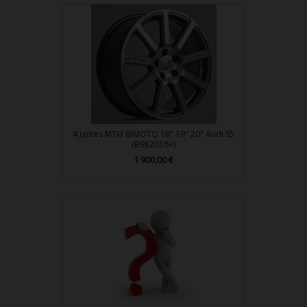
4 Jantes MTM BIMOTO 18" 19" 20" Audi S5
(B9)(2016+)
Prix
1 900,00 €