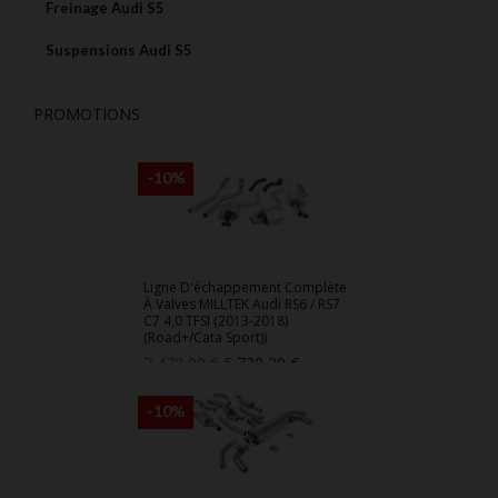
Freinage Audi S5
Suspensions Audi S5
PROMOTIONS
-10%
Ligne D'échappement Complète
À Valves MILLTEK Audi RS6 / RS7
C7 4,0 TFSI (2013-2018)
(Road+/Cata Sport))
Prix
Prix
7 478,00 €
6 730,20 €
de
base
-10%