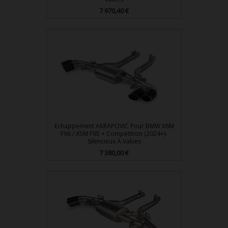
Prix
7 970,40 €
Echappement AKRAPOVIC Pour BMW X6M
F96 / X5M F95 + Compétition (2024+)-
Silencieux À Valves
Prix
7 380,00 €