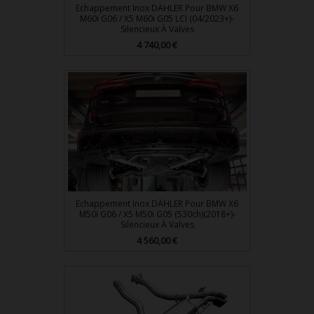
Echappement Inox DÄHLER Pour BMW X6
M60i G06 / X5 M60i G05 LCI (04/2023+)-
Silencieux À Valves
Prix
4 740,00 €
Echappement Inox DÄHLER Pour BMW X6
M50i G06 / X5 M50i G05 (530ch)(2018+)-
Silencieux À Valves
Prix
4 560,00 €