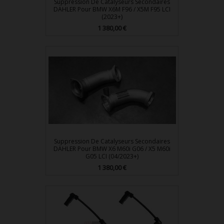
Suppression De Catalyseurs Secondaires
DÄHLER Pour BMW X6M F96 / X5M F95 LCI
(2023+)
Prix
1 380,00 €
Suppression De Catalyseurs Secondaires
DÄHLER Pour BMW X6 M60i G06 / X5 M60i
G05 LCI (04/2023+)
Prix
1 380,00 €