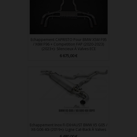
Echappement CAPRISTO Pour BMW X5M F95
/ X6M F96 + Competition FAP (2020-2023)
(2023+)- Silencieux À Valves ECE
Prix
6 675,00 €
Echappement Inox Fi EXHAUST BMW X5 G05 /
X6 G06 40i (2019+)- Ligne Cat-Back À Valves
Prix
6 480,00 €