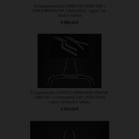
Echappement Inox ARMYTRIX BMW X6M /
X5M (F96/F95) FAP (2020-2023) - Ligne Cat-
Back À Valves
Prix
6 983,00 €
Echappement CAPRISTO BMW BMW X5M F95
/ X6M F96 + Competition FAP (2020-2023)-
Ligne Cat-Back À Valves
Prix
6 950,00 €