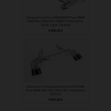
Echappement Inox EISENMANN Pour BMW
X6M F96 / X5M F95 COMPETITION (2018-
2023)- Ligne Cat-Back
Prix
6 089,00 €
Silencieux D'échappement Inox G-POWER
Pour BMW X6M F96 / X5M F95 Competition
(2019+)
Prix
4 800,00 €