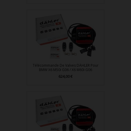
Télécommande De Valves DÄHLER Pour
BMW X6 M50i G06 / X6 M60i G06
Prix
624,00 €