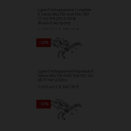
Ligne D'échappement Complète
À Valves MILLTEK Audi RS6 / RS7
C7 4,0 TFSI (2013-2018)
(Road+/Cata Sport))
Prix
Prix
7 478,00 €
6 730,20 €
de
base
-10%
Ligne D'échappement Fap-Back À
Valves MILLTEK AUDI SQ8 SQ7 4,0
V8 TT FAP (2020+)
Prix
Prix
7 053,00 €
6 347,70 €
de
base
-10%