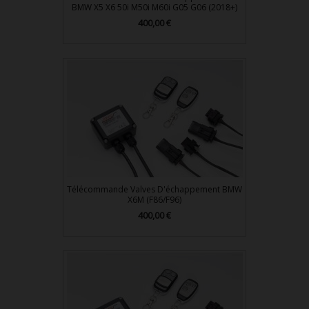
BMW X5 X6 50i M50i M60i G05 G06 (2018+)
Prix
400,00 €
Télécommande Valves D'échappement BMW
X6M (F86/F96)
Prix
400,00 €