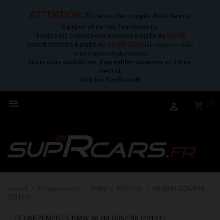
ATTENTION :
En raison des congés d'été de nos
équipes et de nos fournisseurs,
Toutes les commandes passées à partir du
04/08
seront traitées à partir du
26/08/2026
.
(ainsi que les mails
et messages téléphoniques)
Nous vous souhaitons d'agréables vacances et à très
bientôt
L'équipe SupRcars®

(0)
shopping_cart

Accueil
Echappements
BMW
BMW X6
X6/X6M G06/F96
(2019+)
ECHAPPEMENTS BMW X6 /M G06/F96 (2019+)