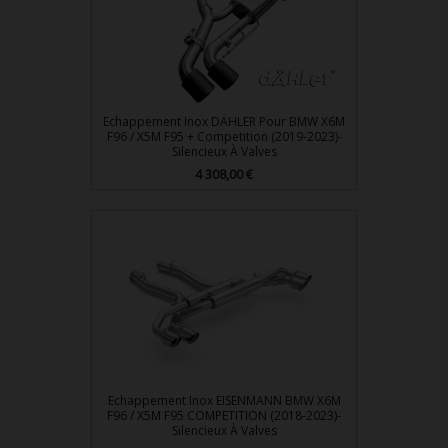
Echappement Inox DÄHLER Pour BMW X6M
F96 / X5M F95 + Competition (2019-2023)-
Silencieux À Valves
Prix
4 308,00 €
Echappement Inox EISENMANN BMW X6M
F96 / X5M F95 COMPETITION (2018-2023)-
Silencieux À Valves