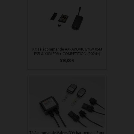
Kit Télécommande AKRAPOVIC BMW X5M
F95 & X6M F96 + COMPETITION (2024+)
Prix
516,00 €
Télécommande Valves D'échappement Pour