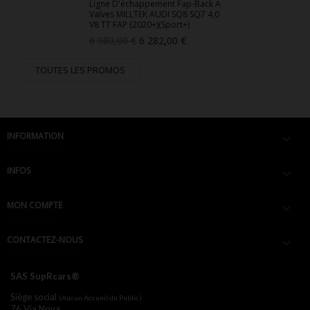
Ligne D'échappement Fap-Back À
Valves MILLTEK AUDI SQ8 SQ7 4,0
V8 TT FAP (2020+)(Sport+)
Prix
Prix
6 980,00 €
6 282,00 €
de
base
TOUTES LES PROMOS
INFORMATION

INFOS

MON COMPTE

CONTACTEZ-NOUS

SAS SupRcars®
Siège social
(Aucun Accueil du Public)
76 Via Nova