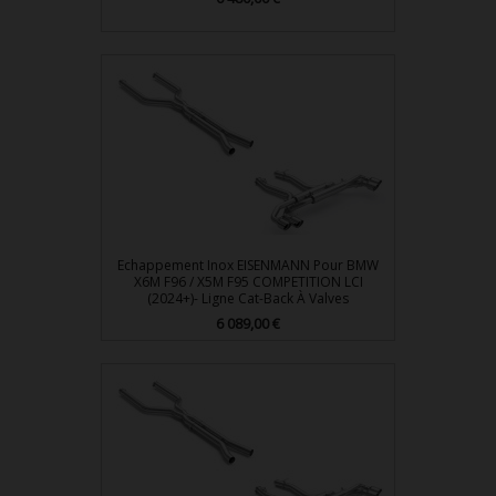
Echappement Inox EISENMANN Pour BMW
X6M F96 / X5M F95 COMPETITION LCI
(2024+)- Ligne Cat-Back À Valves
Prix
6 089,00 €