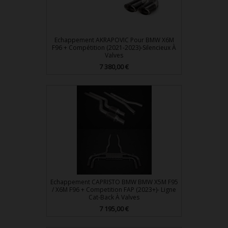
Echappement AKRAPOVIC Pour BMW X6M
F96 + Compétition (2021-2023)-Silencieux À
Valves
Prix
7 380,00 €
Echappement CAPRISTO BMW BMW X5M F95
/ X6M F96 + Competition FAP (2023+)- Ligne
Cat-Back À Valves
Prix
7 195,00 €