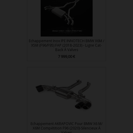
Echappement Inox IPE INNOTECH BMW X6M /
X5M (F96/F95) FAP (2018-2023) - Ligne Cat-
Back À Valves
Prix
7 999,00 €
Echappement AKRAPOVIC Pour BMW X6 M/
X6M Compétition F96 (2020)-Silencieux À
Valves