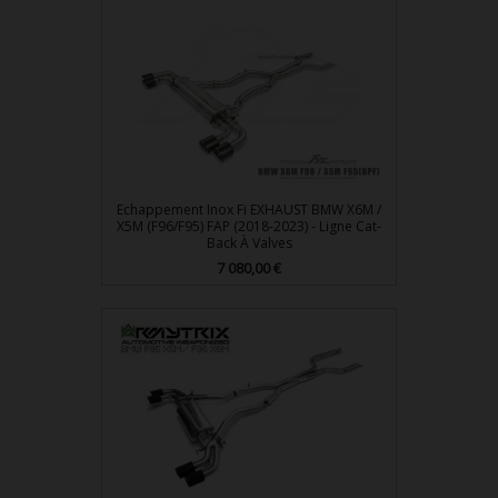
Echappement Inox Fi EXHAUST BMW X6M /
X5M (F96/F95) FAP (2018-2023) - Ligne Cat-
Back À Valves
Prix
7 080,00 €