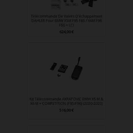
Télécommande De Valves D'échappement
DÄHLER Pour BMW X5M F95 F85 / X6M F96
F86 + LCI
Prix
624,00 €
Kit Télécommande AKRAPOVIC BMW X5 M &
X6 M + COMPETITION (F95/F96) (2020-2023)
Prix
516,00 €