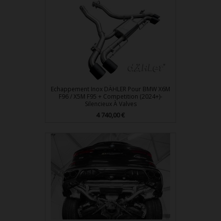
Echappement Inox DÄHLER Pour BMW X6M
F96 / X5M F95 + Competition (2024+)-
Silencieux À Valves
Prix
4 740,00 €