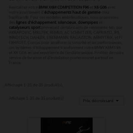
BMW X6M
COMPETITION
F96
X6 G06
Revitalisez votre
et
avec
échappements haut de gamme
notre assortiment d'
chez
SupRcars®. Pour ces modèles emblématiques, nous proposons
lignes d'échappement
silencieux
downpipes
des
,
,
et
catalyseurs sport
provenant de fabricants de renommée tels que
AKRAPOVIC, MILLTEK, REMUS, AC SCHNITZER, CAPRISTO, IPE
INNOTECH, DAHLER, EISENMANN, RAGAZZON, ARMYTRIX, et FI
EXHAUST. Conçus pour améliorer la sonorité et les performances,
ces systèmes d'échappement transforment votre BMW X6M F96
et X6 G06 en une expérience de conduite unique. Profitez de notre
service de livraison et d'installation professionnel partout en
France.
Affichage 1-35 de 35 produit(s)
Affichage 1-35 de 35 produit(s)

Prix, décroissant