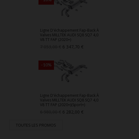
Ligne D'échappement Fap-Back À
Valves MILLTEK AUDI SQ8 SQ7 4,0
V8 TT FAP (2020+)
Prix
Prix
7 053,00 €
6 347,70 €
de
base
-10%
Ligne D'échappement Fap-Back À
Valves MILLTEK AUDI SQ8 SQ7 4,0
V8 TT FAP (2020+)(Sport+)
Prix
Prix
6 980,00 €
6 282,00 €
de
base
TOUTES LES PROMOS