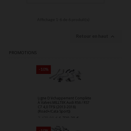
Affichage 1-6 de 6 produit(s)

Retour en haut
PROMOTIONS
-10%
Ligne D'échappement Complète
À Valves MILLTEK Audi RS6 / RS7
C7 4,0 TFSI (2013-2018)
(Road+/Cata Sport))
Prix
Prix
7 478,00 €
6 730,20 €
de
base
-10%