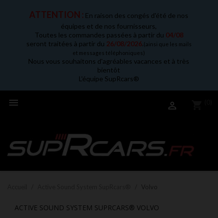
ATTENTION :
En raison des congés d'été de nos
équipes et de nos fournisseurs,
Toutes les commandes passées à partir du
04/08
seront traitées à partir du
26/08/2026
.
(ainsi que les mails
et messages téléphoniques)
Nous vous souhaitons d'agréables vacances et à très
bientôt
L'équipe SupRcars®

(0)
shopping_cart

Accueil
Active Sound System SupRcars®
Volvo
ACTIVE SOUND SYSTEM SUPRCARS® VOLVO