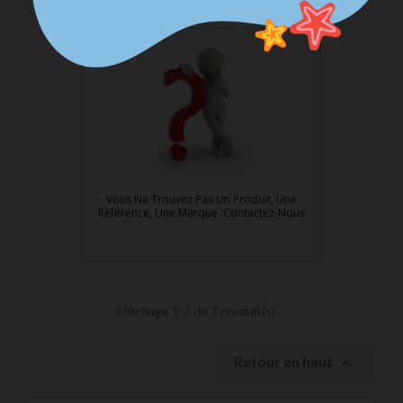
Vous Ne Trouvez Pas Un Produit, Une
Référence, Une Marque :Contactez-Nous
Affichage 1-7 de 7 produit(s)

Retour en haut