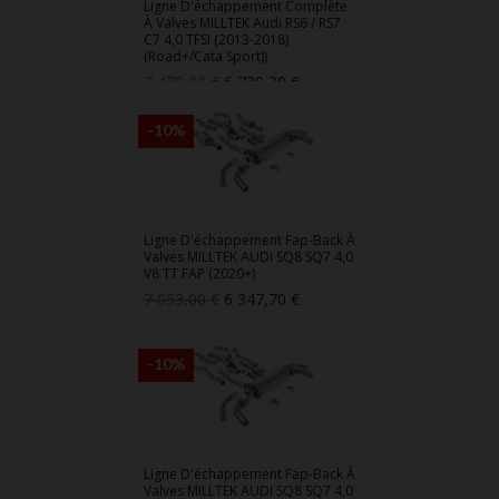
Ligne D'échappement Complète
À Valves MILLTEK Audi RS6 / RS7
C7 4,0 TFSI (2013-2018)
(Road+/Cata Sport))
Prix
Prix
7 478,00 €
6 730,20 €
de
base
-10%
Ligne D'échappement Fap-Back À
Valves MILLTEK AUDI SQ8 SQ7 4,0
V8 TT FAP (2020+)
Prix
Prix
7 053,00 €
6 347,70 €
de
base
-10%
Ligne D'échappement Fap-Back À
Valves MILLTEK AUDI SQ8 SQ7 4,0