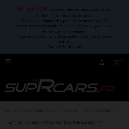
ATTENTION :
En raison des congés d'été de nos
équipes et de nos fournisseurs,
Toutes les commandes passées à partir du
04/08
seront traitées à partir du
26/08/2026
.
(ainsi que les mails
et messages téléphoniques)
Nous vous souhaitons d'agréables vacances et à très
bientôt
L'équipe SupRcars®

(0)
shopping_cart

Accueil
Active Sound System SupRcars®
VW
VW Golf 7
ACTIVE SOUND SYSTEM SUPRCARS® VW GOLF 7