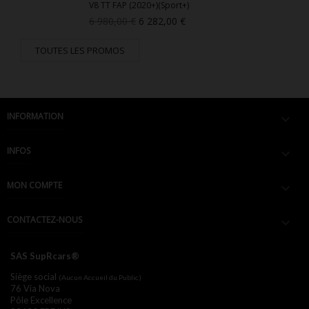
V8 TT FAP (2020+)(Sport+)
Prix
Prix
6 980,00 €
6 282,00 €
de
base
TOUTES LES PROMOS
INFORMATION

INFOS

MON COMPTE

CONTACTEZ-NOUS

SAS SupRcars®
Siège social
(Aucun Accueil du Public)
76 Via Nova
Pôle Excellence