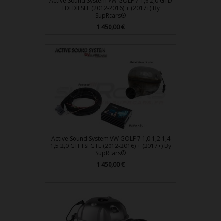
Active Sound System VW GOLF 7 1,6 2,0 GTD
TDI DIESEL (2012-2016) + (2017+) By
SupRcars®
Prix
1 450,00 €
Active Sound System VW GOLF 7 1,0 1,2 1,4
1,5 2,0 GTI TSI GTE (2012-2016) + (2017+) By
SupRcars®
Prix
1 450,00 €