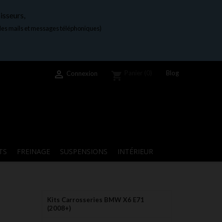
isseurs,
 les mails et messages téléphoniques)

Blog
Panier
(0)
Connexion
shopping_cart
TS
FREINAGE
SUSPENSIONS
INTÉRIEUR
Kits Carrosseries BMW X6 E71
(2008+)