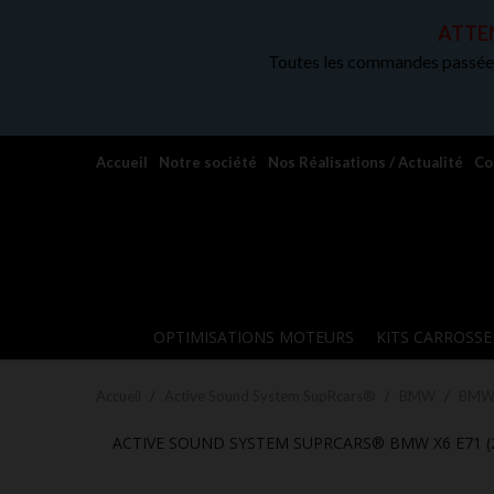
ATTEN
Toutes les commandes passées
Accueil
Notre société
Nos Réalisations / Actualité
Co
OPTIMISATIONS MOTEURS
KITS CARROSSE
Accueil
Active Sound System SupRcars®
BMW
BMW
ACTIVE SOUND SYSTEM SUPRCARS® BMW X6 E71 (