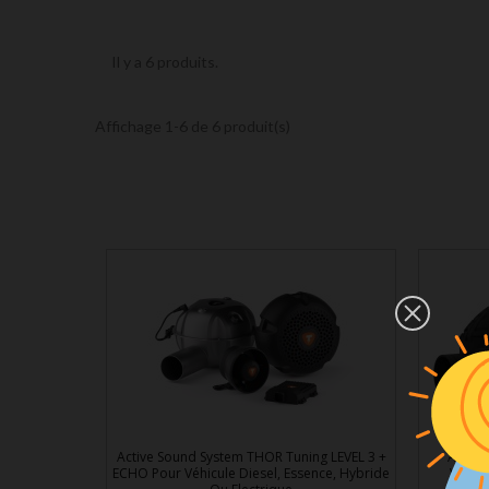
Il y a 6 produits.
Affichage 1-6 de 6 produit(s)
Active Sound System THOR Tuning LEVEL 3 +
Activ
ECHO Pour Véhicule Diesel, Essence, Hybride
Véhicu