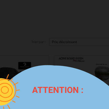
Trier par :
Prix, décroissant
ATTENTION :
e Sound System MAXHAUST Pour
Active Sound System BMW X6 25d 30
le Diesel, Essence, Hybride Ou
M50d + Essence E71 By SupRcars