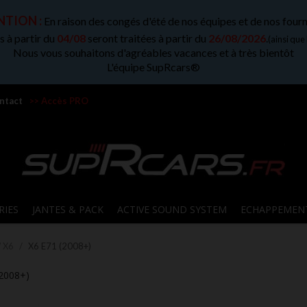
TION :
En raison des congés d'été de nos équipes et de nos fourn
 à partir du
04/08
seront traitées à partir du
26/08/2026
.
(ainsi que
Nous vous souhaitons d'agréables vacances et à très bientôt
L'équipe SupRcars®
ntact
>> Accès PRO
RIES
JANTES & PACK
ACTIVE SOUND SYSTEM
ECHAPPEMEN
 X6
X6 E71 (2008+)
2008+)