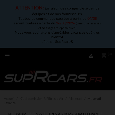
ATTENTION :
En raison des congés d'été de nos
équipes et de nos fournisseurs,
Toutes les commandes passées à partir du
04/08
seront traitées à partir du
26/08/2026
.
(ainsi que les mails
et messages téléphoniques)
Nous vous souhaitons d'agréables vacances et à très
bientôt
L'équipe SupRcars®

(0)
shopping_cart

Accueil
Kit d'admission & Filtres a Air
Maserati
Maserati
Levante
KIT D'ADMISSION & FILTRES A AIR MASERATI LEVANTE