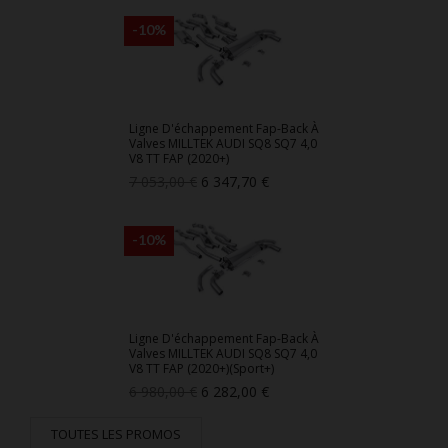
de
base
-10%
Ligne D'échappement Fap-Back À
Valves MILLTEK AUDI SQ8 SQ7 4,0
V8 TT FAP (2020+)
Prix
Prix
7 053,00 €
6 347,70 €
de
base
-10%
Ligne D'échappement Fap-Back À
Valves MILLTEK AUDI SQ8 SQ7 4,0
V8 TT FAP (2020+)(Sport+)
Prix
Prix
6 980,00 €
6 282,00 €
de
base
TOUTES LES PROMOS