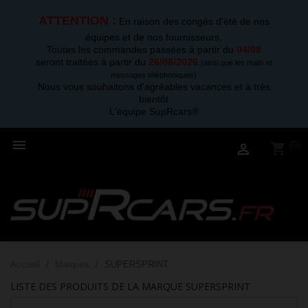
ATTENTION :
En raison des congés d'été de nos
équipes et de nos fournisseurs,
Toutes les commandes passées à partir du
04/08
seront traitées à partir du
26/08/2026
.
(ainsi que les mails et
messages téléphoniques)
Nous vous souhaitons d'agréables vacances et à très
bientôt
L'équipe SupRcars®

(0)
shopping_cart

Accueil
Marques
SUPERSPRINT
LISTE DES PRODUITS DE LA MARQUE SUPERSPRINT