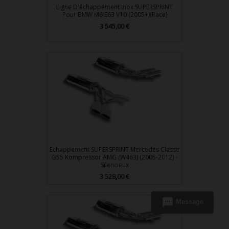
Ligne D'échappement Inox SUPERSPRINT
Pour BMW M6 E63 V10 (2005+)(Race)
3 545,00 €
Prix
Echappement SUPERSPRINT Mercedes Classe
G55 Kompressor AMG (W463) (2005-2012) -
Silencieux
3 528,00 €
Prix
sms
Message