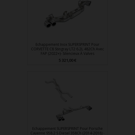
Echappement Inox SUPERSPRINT Pour
CORVETTE C8 Stingray LT2 6.2L 482Ch Avec
FAP (2022+)- Silencieux À Valves
5 321,00 €
Prix
Echappement SUPERSPRINT Pour Porsche
Cayenne 958.2 S Diesel 358Ch (2014-2018) -