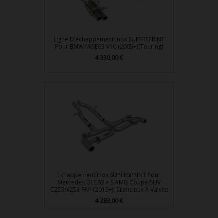
Ligne D'échappement Inox SUPERSPRINT
Pour BMW M6 E63 V10 (2005+)(Touring)
4 330,00 €
Prix
Echappement Inox SUPERSPRINT Pour
Mercedes GLC63 + S AMG Coupé/SUV
C253/X253 FAP (2019+)- Silencieux À Valves
4 283,00 €
Prix