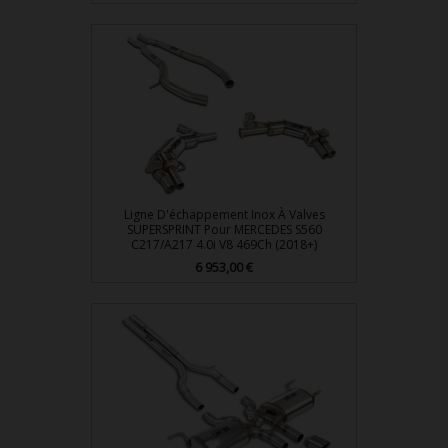
Ligne D'échappement Inox À Valves
SUPERSPRINT Pour MERCEDES S560
C217/A217 4.0i V8 469Ch (2018+)
6 953,00 €
Prix