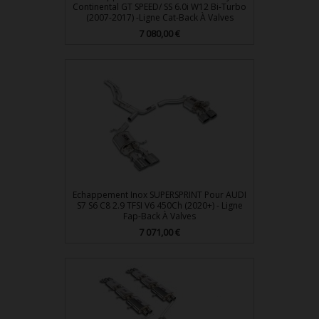
Continental GT SPEED/ SS 6.0i W12 Bi-Turbo
(2007-2017) -Ligne Cat-Back À Valves
7 080,00 €
Prix
Echappement Inox SUPERSPRINT Pour AUDI
S7 S6 C8 2.9 TFSI V6 450Ch (2020+) - Ligne
Fap-Back À Valves
7 071,00 €
Prix