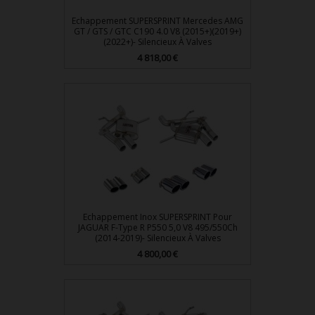
Echappement SUPERSPRINT Mercedes AMG
GT / GTS / GTC C190 4.0 V8 (2015+)(2019+)
(2022+)- Silencieux À Valves
4 818,00 €
Prix
Echappement Inox SUPERSPRINT Pour
JAGUAR F-Type R P550 5,0 V8 495/550Ch
(2014-2019)- Silencieux À Valves
4 800,00 €
Prix