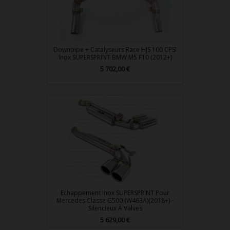
Downpipe + Catalyseurs Race HJS 100 CPSI
Inox SUPERSPRINT BMW M5 F10 (2012+)
5 702,00 €
Prix
Echappement Inox SUPERSPRINT Pour
Mercedes Classe G500 (W463A)(2018+) -
Silencieux À Valves
5 629,00 €
Prix