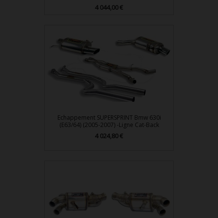
4 044,00 €
Prix
Echappement SUPERSPRINT Bmw 630i
(E63/64) (2005-2007) -Ligne Cat-Back
4 024,80 €
Prix