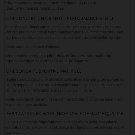
Une cohérence avec les caractéristiques du moteur
Des performances reproductibles
UNE CONCEPTION ORIENTÉE PERFORMANCE RÉELLE
Les systèmes
Supersprint
ne se limitent pas à un gain sonore. Ils sont
conçus pour améliorer le fonctionnement global du moteur en réduisant
les pertes de charge et en favorisant une meilleure évacuation des gaz.
Cette approche permet d’obtenir :
Une montée en régime plus
linéaire
Une meilleure
réactivité
Une exploitation plus efficace de la
puissance
UNE SONORITÉ SPORTIVE MAÎTRISÉE
Supersprint
accorde une attention particulière à la
signature sonore
de
ses échappements. Le son est travaillé pour rester équilibré, sans excès,
tout en offrant une tonalité plus sportive que l’origine.
Cette caractéristique rend les systèmes adaptés à un usage aussi bien
dynamique que quotidien.
FABRICATION EN ACIER INOXYDABLE DE HAUTE QUALITÉ
Les échappements
Supersprint
sont fabriqués en
acier inoxydable
,
garantissant une excellente résistance aux températures élevées et à la
corrosion.