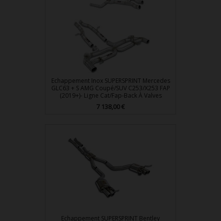
Echappement Inox SUPERSPRINT Mercedes
GLC63 + S AMG Coupé/SUV C253/X253 FAP
(2019+)- Ligne Cat/Fap-Back À Valves
7 138,00 €
Prix
Echappement SUPERSPRINT Bentley