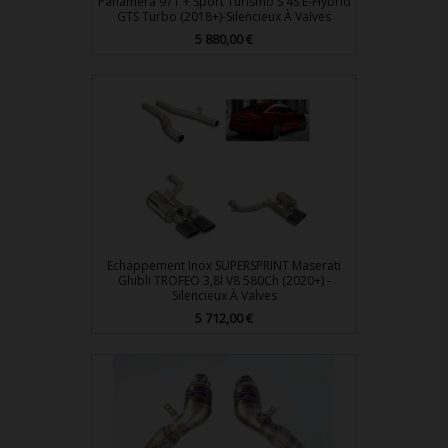
Panamera 971 + Sport Turismo S 4S E-Hybrid
GTS Turbo (2018+)-Silencieux À Valves
5 880,00 €
Prix
Echappement Inox SUPERSPRINT Maserati
Ghibli TROFEO 3,8l V8 580Ch (2020+) -
Silencieux À Valves
5 712,00 €
Prix