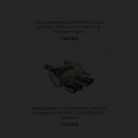
Echappement Inox SUPERSPRINT Ferrari
California / California 30 (2009-2014) -
Silencieux À Valves
3 647,00 €
Prix
Echappement Inox SUPERSPRINT Chevrolet
Corvette C6 6.0i/6.2i V8 + ZR1 (2004-2013)-
Silencieux
3 612,00 €
Prix