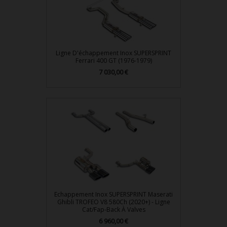
Ligne D'échappement Inox SUPERSPRINT
Ferrari 400 GT (1976-1979)
7 030,00 €
Prix
Echappement Inox SUPERSPRINT Maserati
Ghibli TROFEO V8 580Ch (2020+) - Ligne
Cat/Fap-Back À Valves
6 960,00 €
Prix