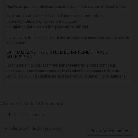
SupRcars propose plusieurs solutions pour la
livraison
et l’
installation
:
livraison à votre domicile ou à l’adresse de votre choix
expédition directe chez votre installateur
installation dans un
atelier partenaire officiel
La livraison et l’installation sont des
prestations payantes
, proposées en
supplément.
OPTIMISEZ VOTRE LIGNE D’ÉCHAPPEMENT AVEC
SUPERSPRINT
Retrouvez sur
SupRcars.fr
les
échappements Supersprint
pour
améliorer le
rendement moteur
, la
réactivité
et la
sonorité
de votre
véhicule avec une solution issue d’une véritable démarche d’ingénierie.
Affichage 1-45 de 134 produit(s)

1
2
3
Suivant
Affichage 1-45 de 134 produit(s)

Prix, décroissant