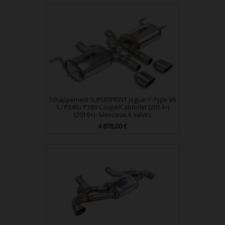
Echappement SUPERSPRINT Jaguar F-Type V6
S / P340 / P380 Coupé/Cabriolet (2014+)
(2018+)- Silencieux À Valves
4 878,00 €
Prix