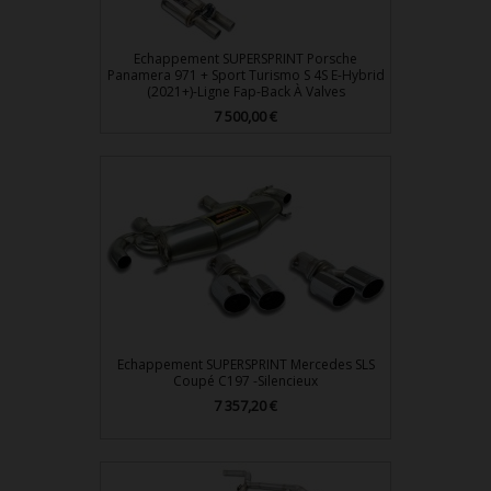
Echappement SUPERSPRINT Porsche
Panamera 971 + Sport Turismo S 4S E-Hybrid
(2021+)-Ligne Fap-Back À Valves
7 500,00 €
Prix
Echappement SUPERSPRINT Mercedes SLS
Coupé C197 -Silencieux
7 357,20 €
Prix