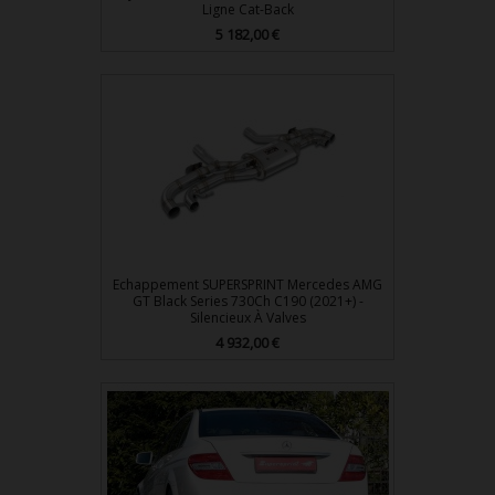
Ligne Cat-Back
5 182,00 €
Prix
Echappement SUPERSPRINT Mercedes AMG
GT Black Series 730Ch C190 (2021+) -
Silencieux À Valves
4 932,00 €
Prix