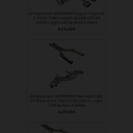
Echappement SUPERSPRINT Jaguar F-Type V6
S / P340 / P380 Coupé/Cabriolet (2014+)
(2018+)- Ligne Cat/Fap-Back À Valves
6 276,00 €
Prix
Echappement SUPERSPRINT Mercedes AMG
GT Black Series 730Ch C190 (2021+) - Ligne
Cat/Fap-Back À Valves
6 272,00 €
Prix