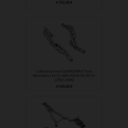
4 752,00 €
Prix
Collecteurs Inox SUPERSPRINT Pour
Mercedes CLK 55 AMG W209 V8 367Ch
(2002-2006)
4 500,00 €
Prix