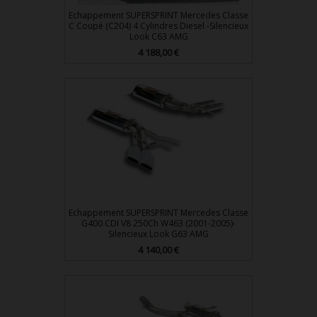
Echappement SUPERSPRINT Mercedes Classe
C Coupé (C204) 4 Cylindres Diesel -Silencieux
Look C63 AMG
4 188,00 €
Prix
Echappement SUPERSPRINT Mercedes Classe
G400 CDI V8 250Ch W463 (2001-2005)-
Silencieux Look G63 AMG
4 140,00 €
Prix