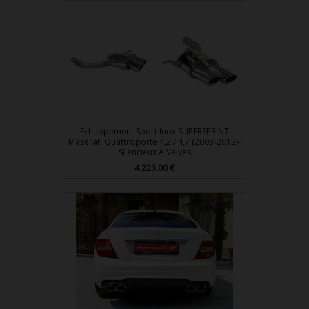
Echappement Sport Inox SUPERSPRINT
Maserati Quattroporte 4,2 / 4,7 (2003-2012)-
Silencieux À Valves
4 223,00 €
Prix