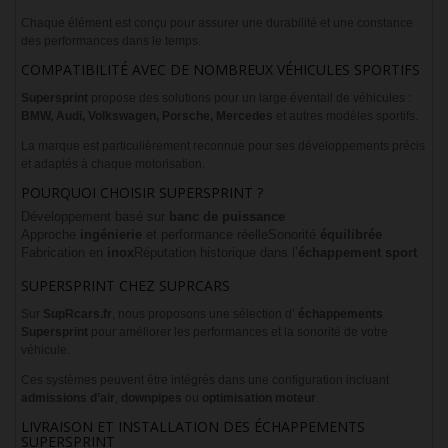
Chaque élément est conçu pour assurer une durabilité et une constance
des performances dans le temps.
COMPATIBILITÉ AVEC DE NOMBREUX VÉHICULES SPORTIFS
Supersprint
propose des solutions pour un large éventail de véhicules :
BMW, Audi, Volkswagen, Porsche, Mercedes
et autres modèles sportifs.
La marque est particulièrement reconnue pour ses développements précis
et adaptés à chaque motorisation.
POURQUOI CHOISIR SUPERSPRINT ?
Développement basé sur
banc de puissance
Approche
ingénierie
et performance réelle
Sonorité
équilibrée
Fabrication en
inox
Réputation historique dans l’
échappement sport
SUPERSPRINT CHEZ SUPRCARS
Sur
SupRcars.fr
, nous proposons une sélection d’
échappements
Supersprint
pour améliorer les performances et la sonorité de votre
véhicule.
Ces systèmes peuvent être intégrés dans une configuration incluant
admissions d’air
,
downpipes
ou
optimisation moteur
.
LIVRAISON ET INSTALLATION DES ÉCHAPPEMENTS
SUPERSPRINT