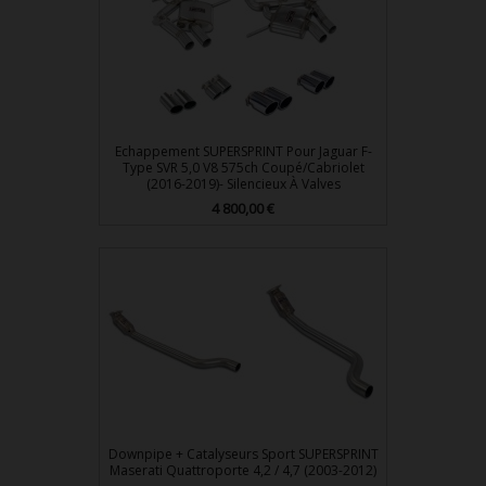
Echappement SUPERSPRINT Pour Jaguar F-
Type SVR 5,0 V8 575ch Coupé/Cabriolet
(2016-2019)- Silencieux À Valves
4 800,00 €
Prix
Downpipe + Catalyseurs Sport SUPERSPRINT
Maserati Quattroporte 4,2 / 4,7 (2003-2012)