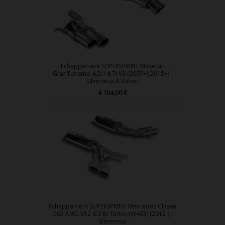
Echappement SUPERSPRINT Maserati
GranTurismo 4,2i / 4,7i V8 (2007+)(2018+) -
Silencieux À Valves
4 104,00 €
Prix
Echappement SUPERSPRINT Mercedes Classe
G65 AMG V12 6.0 Bi Turbo (W463) (2012-) -
Silencieux