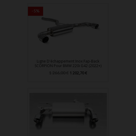
-5%
Ligne D'échappement Inox Fap-Back
SCORPION Pour BMW 220i G42 (2022+)
Prix
Prix
1 266,00 €
1 202,70 €
de
base