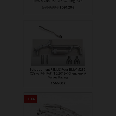
BMW M240i F22 (2015-2018)(Road)
Prix
Prix
1 768,00 €
1 591,20 €
de
base
Echappement REMUS Pour BMW M235i
XDrive F44 FAP (10/2019+)-Silencieux À
Valves Racing
Prix
1 566,00 €
-10%