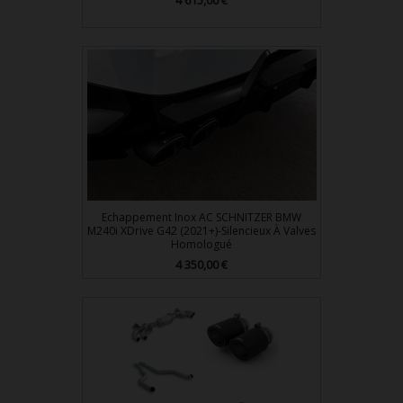
4 615,00 €
Echappement Inox AC SCHNITZER BMW
M240i XDrive G42 (2021+)-Silencieux À Valves
Homologué
Prix
4 350,00 €