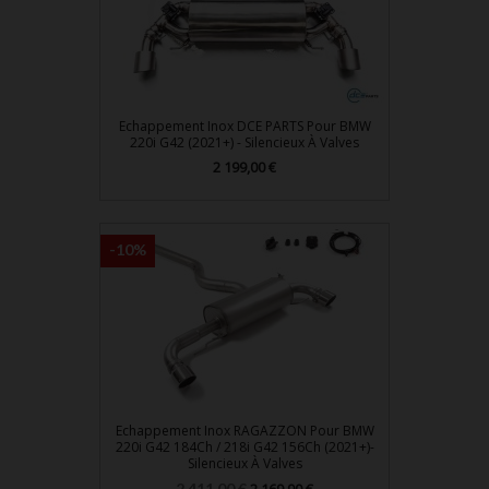
Echappement Inox DCE PARTS Pour BMW
220i G42 (2021+) - Silencieux À Valves
Prix
2 199,00 €
-10%
Echappement Inox RAGAZZON Pour BMW
220i G42 184Ch / 218i G42 156Ch (2021+)-
Silencieux À Valves
Prix
Prix
2 411,00 €