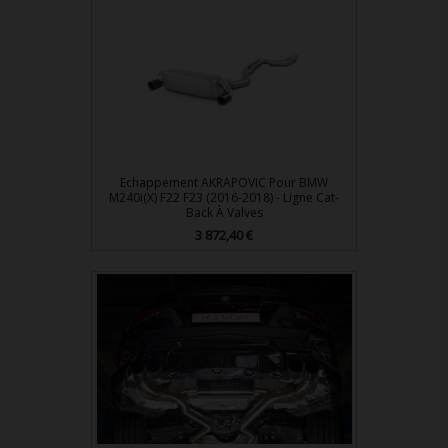
Echappement AKRAPOVIC Pour BMW
M240i(x) F22 F23 (2016-2018) - Ligne Cat-
Back À Valves
Prix
3 872,40 €