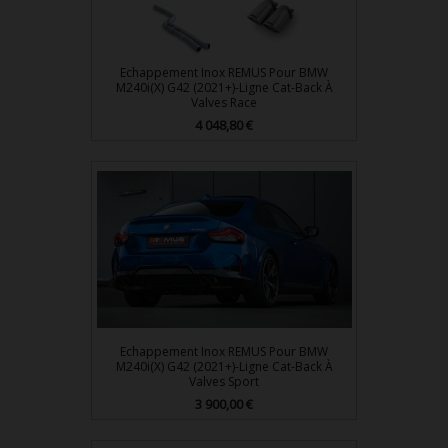
Echappement Inox REMUS Pour BMW
M240i(x) G42 (2021+)-Ligne Cat-Back À
Valves Race
Prix
4 048,80 €
Echappement Inox REMUS Pour BMW
M240i(x) G42 (2021+)-Ligne Cat-Back À
Valves Sport
Prix
3 900,00 €