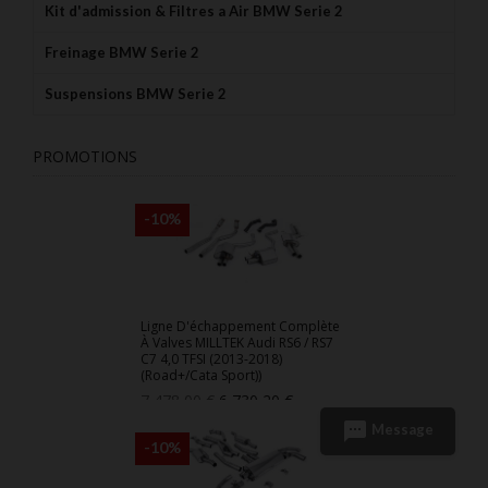
Kit d'admission & Filtres a Air BMW Serie 2
Freinage BMW Serie 2
Suspensions BMW Serie 2
PROMOTIONS
-10%
Ligne D'échappement Complète
À Valves MILLTEK Audi RS6 / RS7
C7 4,0 TFSI (2013-2018)
(Road+/Cata Sport))
Prix
Prix
7 478,00 €
6 730,20 €
de
sms
Message
base
-10%