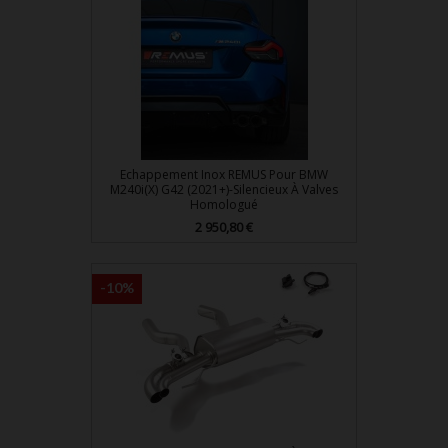
Echappement Inox REMUS Pour BMW
M240i(x) G42 (2021+)-Silencieux À Valves
Homologué
Prix
2 950,80 €
-10%