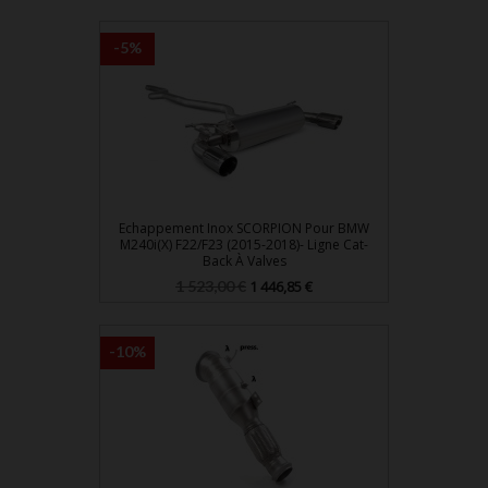
base
-5%
Echappement Inox SCORPION Pour BMW
M240i(x) F22/F23 (2015-2018)- Ligne Cat-
Back À Valves
Prix
Prix
1 523,00 €
1 446,85 €
de
base
-10%