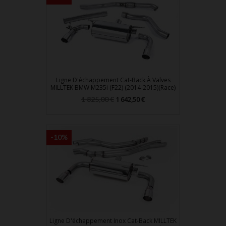
Ligne D'échappement Cat-Back À Valves
MILLTEK BMW M235i (F22) (2014-2015)(Race)
Prix
Prix
1 825,00 €
1 642,50 €
de
base
-10%
Ligne D'échappement Inox Cat-Back MILLTEK