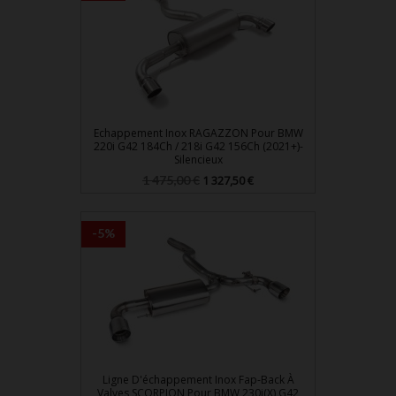
Echappement Inox RAGAZZON Pour BMW
220i G42 184Ch / 218i G42 156Ch (2021+)-
Silencieux
Prix
Prix
1 475,00 €
1 327,50 €
de
base
-5%
Ligne D'échappement Inox Fap-Back À
Valves SCORPION Pour BMW 230i(x) G42