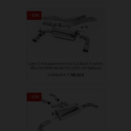
base
-10%
Ligne D'échappement Inox Cat-Back À Valves
MILLTEK BMW M240i F22 (2015-2018)(Race)
Prix
Prix
1 984,00 €
1 785,60 €
de
base
-10%