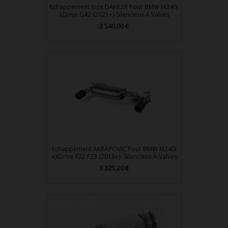
Echappement Inox DÄHLER Pour BMW M240i
XDrive G42 (2021+)-Silencieux À Valves
Prix
3 540,00 €
Echappement AKRAPOVIC Pour BMW M240i
+xDrive F22 F23 (2018+)- Silencieux À Valves
Prix
3 325,20 €