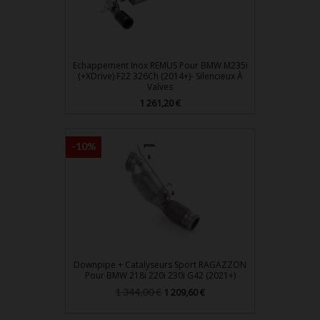
Echappement Inox REMUS Pour BMW M235i
(+xDrive) F22 326Ch (2014+)- Silencieux À
Valves
Prix
1 261,20 €
-10%
Downpipe + Catalyseurs Sport RAGAZZON
Pour BMW 218i 220i 230i G42 (2021+)
Prix
Prix
1 344,00 €
1 209,60 €
de
base