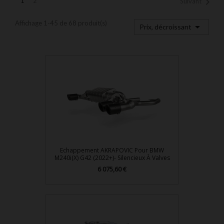

1
2
Suivant
Affichage 1-45 de 68 produit(s)

Prix, décroissant
Echappement AKRAPOVIC Pour BMW
M240i(x) G42 (2022+)- Silencieux À Valves
Prix
6 075,60 €