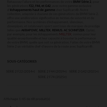
BMW Série 2
Rehaussez l'allure et les performances de votre
, pour
F22, F44, et G42
les générations
, avec notre gamme exclusive
échappements haut de gamme
d'
chez SupRcars®. Notre
collection, adaptée à chacune de ces générations de BMW Série 2,
offre une amélioration significative en termes de sonorité et de
performance. Nos systèmes d'échappement, silencieux,
downpipes, et catalyseurs sport sont issus de marques de prestige
AKRAPOVIC
MILLTEK
REMUS
AC SCHNITZER
telles que
,
,
,
. Optez,
par exemple, pour les échappements
MILLTEK
, connus pour leur
qualité exceptionnelle et leur capacité à booster la performance
de votre BMW, quelle que soit sa génération. Faites de votre BMW
Série 2 un véritable chef-d'œuvre de la route avec SupRcars®.
SOUS-CATÉGORIES
SERIE 2 F22 (2014+)
SERIE 2 F44 (2019+)
SERIE 2 G42 (2021+)
SERIE 2 F74 (2025+)
Affichage 1-45 de 68 produit(s)