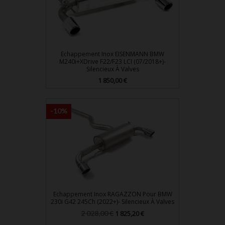
Echappement Inox EISENMANN BMW
M240i+xDrive F22/F23 LCI (07/2018+)-
Silencieux À Valves
Prix
1 850,00 €
-10%
Echappement Inox RAGAZZON Pour BMW
230i G42 245Ch (2022+)- Silencieux À Valves
Prix
Prix
2 028,00 €
1 825,20 €
de