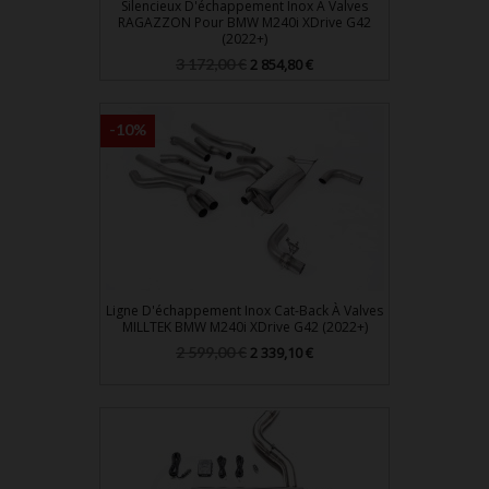
Silencieux D'échappement Inox À Valves
RAGAZZON Pour BMW M240i XDrive G42
(2022+)
Prix
Prix
3 172,00 €
2 854,80 €
de
base
-10%
Ligne D'échappement Inox Cat-Back À Valves
MILLTEK BMW M240i XDrive G42 (2022+)
Prix
Prix
2 599,00 €
2 339,10 €
de
base