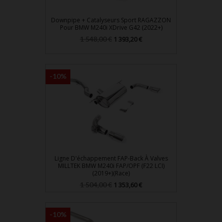
Downpipe + Catalyseurs Sport RAGAZZON
Pour BMW M240i XDrive G42 (2022+)
Prix
Prix
1 548,00 €
1 393,20 €
de
base
-10%
Ligne D'échappement FAP-Back À Valves
MILLTEK BMW M240i FAP/OPF (F22 LCI)
(2019+)(Race)
Prix
Prix
1 504,00 €
1 353,60 €
de
base
-10%