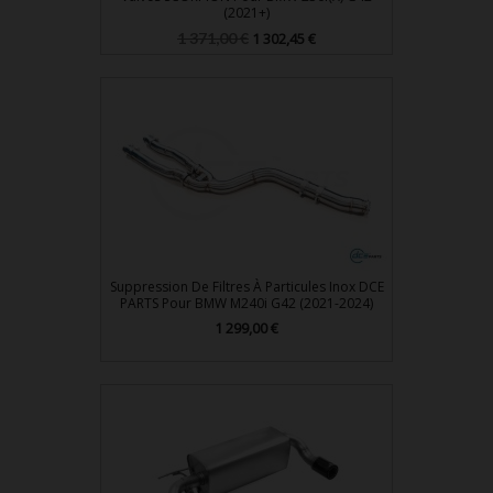
(2021+)
Prix
Prix
1 371,00 €
1 302,45 €
de
base
Suppression De Filtres À Particules Inox DCE
PARTS Pour BMW M240i G42 (2021-2024)
Prix
1 299,00 €