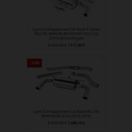
Ligne D'échappement FAP-Back À Valves
MILLTEK BMW M240i FAP/OPF (F22 LCI)
(2019+)(Homologué)
Prix
Prix
1 686,00 €
1 517,40 €
de
base
-10%
Ligne D'échappement Cat-Back MILLTEK
BMW M235i (F22) (2014-2015)
Prix
Prix
1 609,00 €
1 448,10 €
de