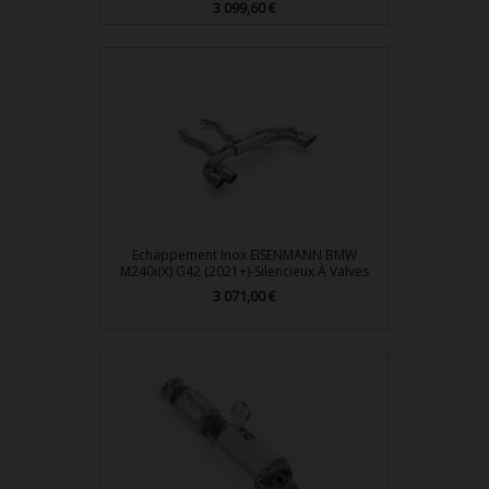
Prix
3 099,60 €
Echappement Inox EISENMANN BMW
M240i(x) G42 (2021+)-Silencieux À Valves
Prix
3 071,00 €