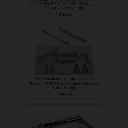
M240i(x) F22 F23 340Ch (2015-2018)- Ligne
Cat-Back À Valves Racing
Prix
1 918,80 €
Echappement REMUS Pour BMW M235i
XDrive F44 FAP (10/2019+)-Ligne Cat-Back À
Valves Racing
Prix
1 864,80 €