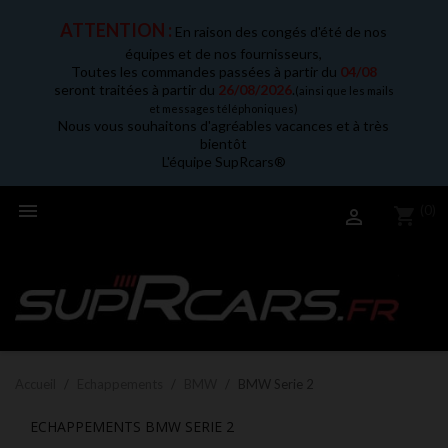
ATTENTION :
En raison des congés d'été de nos
équipes et de nos fournisseurs,
Toutes les commandes passées à partir du
04/08
seront traitées à partir du
26/08/2026
.
(ainsi que les mails
et messages téléphoniques)
Nous vous souhaitons d'agréables vacances et à très
bientôt
L'équipe SupRcars®

(0)
shopping_cart

Accueil
Echappements
BMW
BMW Serie 2
ECHAPPEMENTS BMW SERIE 2