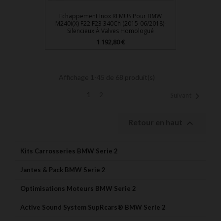
Echappement Inox REMUS Pour BMW
M240i(x) F22 F23 340Ch (2015-06/2018)-
Silencieux À Valves Homologué
Prix
1 192,80 €
Affichage 1-45 de 68 produit(s)

1
2
Suivant

Retour en haut
Kits Carrosseries BMW Serie 2
Jantes & Pack BMW Serie 2
Optimisations Moteurs BMW Serie 2
Active Sound System SupRcars® BMW Serie 2