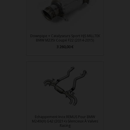
Downpipe + Catalyseurs Sport HJS MILLTEK
BMW M235i Coupé F22 (2014-2015)
Prix
3 260,00 €
Echappement Inox REMUS Pour BMW
M240i(x) G42 (2021+)-Silencieux À Valves
Racing