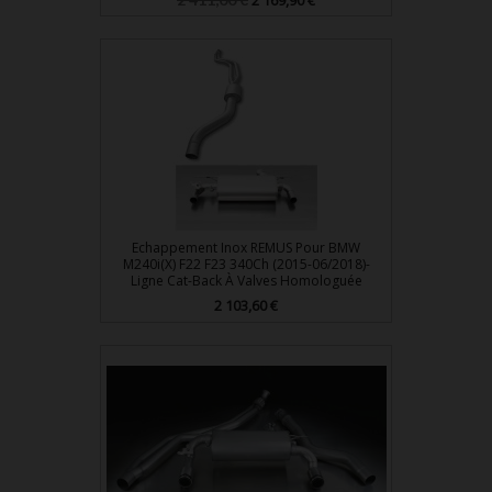
2 169,90 €
de
base
Echappement Inox REMUS Pour BMW
M240i(x) F22 F23 340Ch (2015-06/2018)-
Ligne Cat-Back À Valves Homologuée
Prix
2 103,60 €