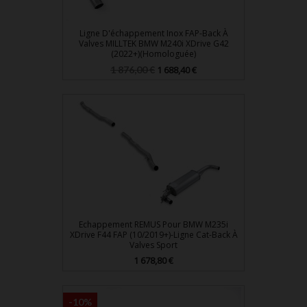
Ligne D'échappement Inox FAP-Back À
Valves MILLTEK BMW M240i XDrive G42
(2022+)(Homologuée)
Prix
Prix
1 876,00 €
1 688,40 €
de
base
Echappement REMUS Pour BMW M235i
XDrive F44 FAP (10/2019+)-Ligne Cat-Back À
Valves Sport
Prix
1 678,80 €
-10%