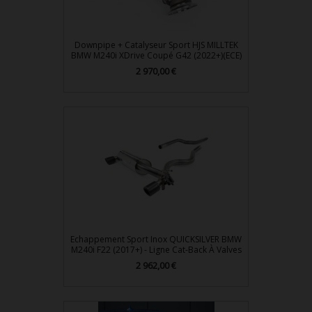
Downpipe + Catalyseur Sport HJS MILLTEK
BMW M240i XDrive Coupé G42 (2022+)(ECE)
Prix
2 970,00 €
Echappement Sport Inox QUICKSILVER BMW
M240i F22 (2017+) - Ligne Cat-Back À Valves
Prix
2 962,00 €