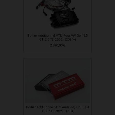
Boitier Additionnel MTM Pour VW Golf 8.5
GTI 2.0 TSI 265Ch (2024+)
2 090,00 €
Prix
Boitier Additionnel MTM Audi RSQ3 2,5 TFSI
310Ch Quattro (2013+)