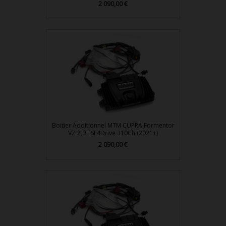
2 090,00 €
Prix
Boitier Additionnel MTM CUPRA Formentor
VZ 2,0 TSI 4Drive 310Ch (2021+)
2 090,00 €
Prix