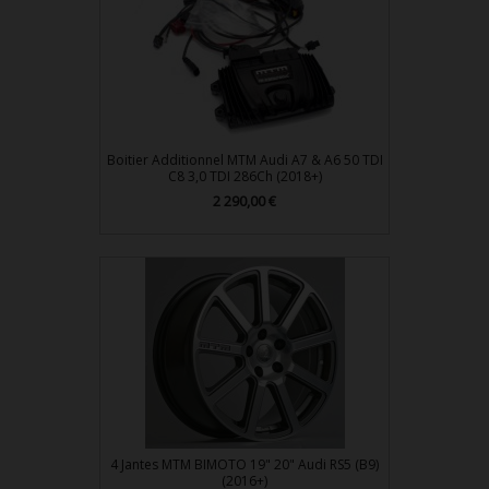
Boitier Additionnel MTM Audi A7 & A6 50 TDI
C8 3,0 TDI 286Ch (2018+)
2 290,00 €
Prix
4 Jantes MTM BIMOTO 19" 20" Audi RS5 (B9)
(2016+)