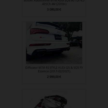
Boitier Additionnel MTM Audi SQ8 60 TDI 4,0
435Ch 4M (2018+)
3 090,00 €
Prix
Diffuseur MTM RS STYLE AUDI Q5 & SQ5 FY
Essence (2017-02/2021)
2 999,00 €
Prix