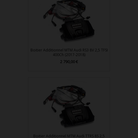
Boitier Additionnel MTM Audi RS3 8V 2,5 TFSI
400Ch (2017-2018)
2 790,00 €
Prix
Boitier Additionnel MTM Audi TTRS 8S 2,5