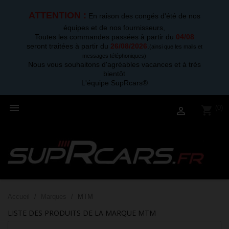
ATTENTION :
En raison des congés d'été de nos
équipes et de nos fournisseurs,
Toutes les commandes passées à partir du
04/08
seront traitées à partir du
26/08/2026
.
(ainsi que les mails et
messages téléphoniques)
Nous vous souhaitons d'agréables vacances et à très
bientôt
L'équipe SupRcars®

(0)
shopping_cart

Accueil
Marques
MTM
LISTE DES PRODUITS DE LA MARQUE MTM