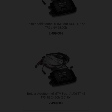
Boitier Additionnel MTM Pour AUDI Q8 55
TFSIe 4M 380Ch
2 499,00 €
Prix
Boitier Additionnel MTM Pour AUDI TT 45
TFSI 8S 245Ch (2018+)
2 499,00 €
Prix