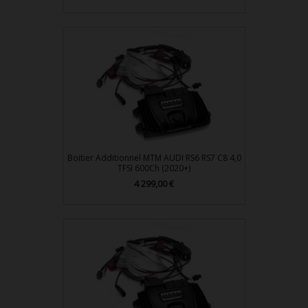
Boitier Additionnel MTM AUDI RS6 RS7 C8 4,0
TFSI 600Ch (2020+)
4 299,00 €
Prix