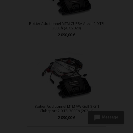
Boitier Additionnel MTM CUPRA Ateca 2,0 TSI
300Ch (-07/2020)
2 090,00 €
Prix
Boitier Additionnel MTM VW Golf 8 GTI
Clubsport 2,0 TSI 300Ch (2021+)
sms
Message
2 090,00 €
Prix