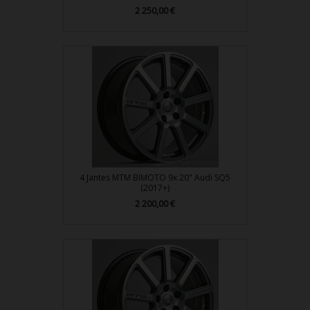
2 250,00 €
Prix
4 Jantes MTM BIMOTO 9x 20" Audi SQ5
(2017+)
2 200,00 €
Prix