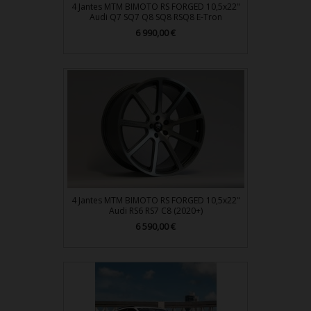
4 Jantes MTM BIMOTO RS FORGED 10,5x22"
Audi Q7 SQ7 Q8 SQ8 RSQ8 E-Tron
6 990,00 €
Prix
4 Jantes MTM BIMOTO RS FORGED 10,5x22"
Audi RS6 RS7 C8 (2020+)
6 590,00 €
Prix