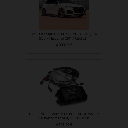
Kit Carrosserie MTM RS STYLE AUDI Q5 &
SQ5 FY Essence (2017-02/2021)
4 990,00 €
Prix
Boitier Additionnel MTM Pour AUDI RS6 RS7
C8 Performance 4,0 TFSI 630Ch
4 315,00 €
Prix