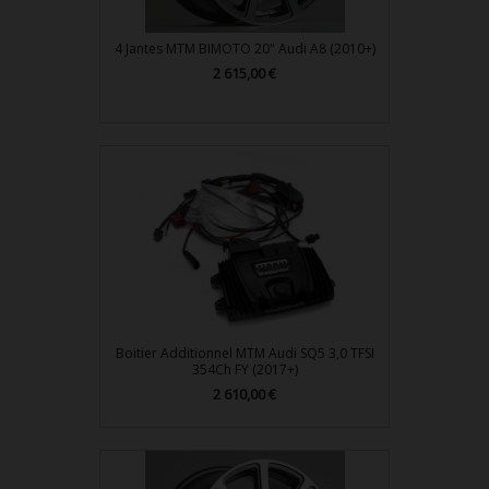
4 Jantes MTM BIMOTO 20" Audi A8 (2010+)
2 615,00 €
Prix
Boitier Additionnel MTM Audi SQ5 3,0 TFSI
354Ch FY (2017+)
2 610,00 €
Prix