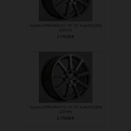
4 Jantes MTM BIMOTO 19" 20" Audi RS4 (B8)
(2012+)
2 170,00 €
Prix
4 Jantes MTM BIMOTO 19" 20" Audi RS4 (B9)
(2016+)
2 170,00 €
Prix