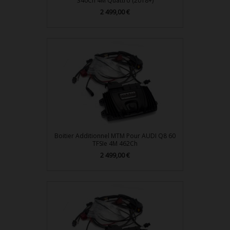
340Ch 4M Quattro (2018+)
2 499,00 €
Prix
Boitier Additionnel MTM Pour AUDI Q8 60
TFSIe 4M 462Ch
2 499,00 €
Prix