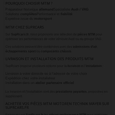
POURQUOI CHOISIR MTM ?
Préparateur historique
allemand
Spécialiste
Audi / VAG
Solutions
complètes
Performance et
fiabilité
Expertise issue du
motorsport
MTM CHEZ SUPRCARS
Sur
SupRcars.fr
, nous proposons une sélection de
pièces MTM
pour
optimiser les performances de votre véhicule Audi ou du groupe VAG.
Ces solutions peuvent être combinées avec des
admissions d’air
,
échappements sport
ou
composants châssis
.
LIVRAISON ET INSTALLATION DES PRODUITS MTM
SupRcars propose plusieurs options pour la
livraison
et l’
installation
:
Livraison à votre domicile ou à l’adresse de votre choix
Expédition chez votre installateur
Installation dans un
atelier partenaire officiel
La livraison et l’installation sont des
prestations payantes
, proposées en
supplément.
ACHETER VOS PIÈCES MTM MOTOREN TECHNIK MAYER SUR
SUPRCARS.FR
Retrouvez sur
SupRcars.fr
les
pièces performance MTM
pour améliorer