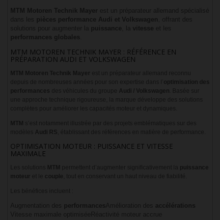
MTM Motoren Technik Mayer
est un préparateur allemand spécialisé
dans les
pièces performance Audi et Volkswagen
, offrant des
solutions pour augmenter la
puissance
, la
vitesse
et les
performances globales
.
MTM MOTOREN TECHNIK MAYER : RÉFÉRENCE EN
PRÉPARATION AUDI ET VOLKSWAGEN
MTM Motoren Technik Mayer
est un préparateur allemand reconnu
depuis de nombreuses années pour son expertise dans l’
optimisation des
performances
des véhicules du groupe
Audi / Volkswagen
. Basée sur
une approche technique rigoureuse, la marque développe des solutions
complètes pour améliorer les capacités moteur et dynamiques.
MTM
s’est notamment illustrée par des projets emblématiques sur des
modèles
Audi RS
, établissant des références en matière de performance.
OPTIMISATION MOTEUR : PUISSANCE ET VITESSE
MAXIMALE
Les solutions
MTM
permettent d’augmenter significativement la
puissance
moteur
et le
couple
, tout en conservant un haut niveau de fiabilité.
Les bénéfices incluent :
Augmentation des
performances
Amélioration des
accélérations
Vitesse maximale optimisée
Réactivité moteur accrue