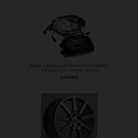
Boitier Additionnel MTM Audi RS4 RS5 B9 2,9
TFSI 450Ch Avec FAP/OPF (2018+)
2 690,00 €
Prix