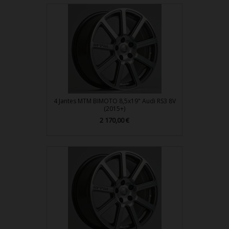
4 Jantes MTM BIMOTO 8,5x19" Audi RS3 8V
(2015+)
2 170,00 €
Prix