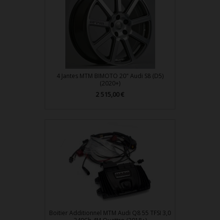
4 Jantes MTM BIMOTO 20" Audi S8 (D5)
(2020+)
2 515,00 €
Prix
Boitier Additionnel MTM Audi Q8 55 TFSI 3,0