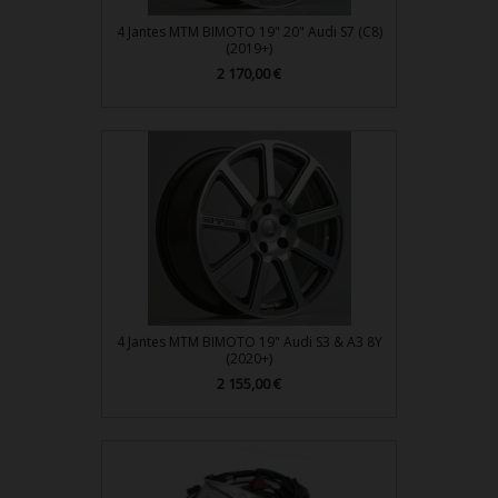
4 Jantes MTM BIMOTO 19" 20" Audi S7 (C8)
(2019+)
2 170,00 €
Prix
4 Jantes MTM BIMOTO 19" Audi S3 & A3 8Y
(2020+)
2 155,00 €
Prix