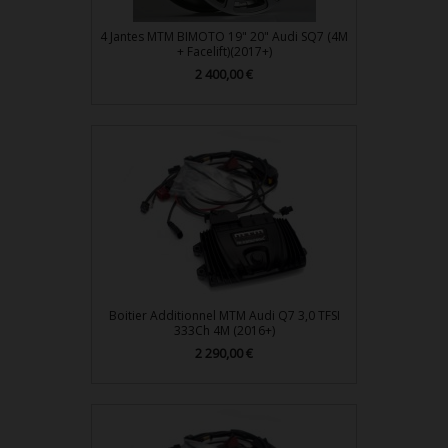
4 Jantes MTM BIMOTO 19" 20" Audi SQ7 (4M
+ Facelift)(2017+)
2 400,00 €
Prix
Boitier Additionnel MTM Audi Q7 3,0 TFSI
333Ch 4M (2016+)
2 290,00 €
Prix