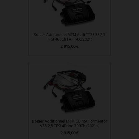
Boitier Additionnel MTM Audi TTRS 8S 2,5
TFSI 400Ch FAP (-06/2021)
2 915,00 €
Prix
Boitier Additionnel MTM CUPRA Formentor
VZ5 2,5 TFSI 4Drive 390Ch (2021+)
2 915,00 €
Prix