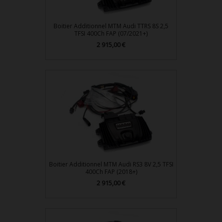
Boitier Additionnel MTM Audi TTRS 8S 2,5
TFSI 400Ch FAP (07/2021+)
2 915,00 €
Prix
Boitier Additionnel MTM Audi RS3 8V 2,5 TFSI
400Ch FAP (2018+)
2 915,00 €
Prix