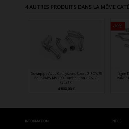
4 AUTRES PRODUITS DANS LA MÊME CATÉ
-10%
Downpipe Avec Catalyseurs Sport G-POWER
Ligne 
Pour BMW M5 F90 Competition + CS LCI
Valves
(2021+)
4 800,00 €
Prix

Aperçu rapide
INFORMATION
INFOS