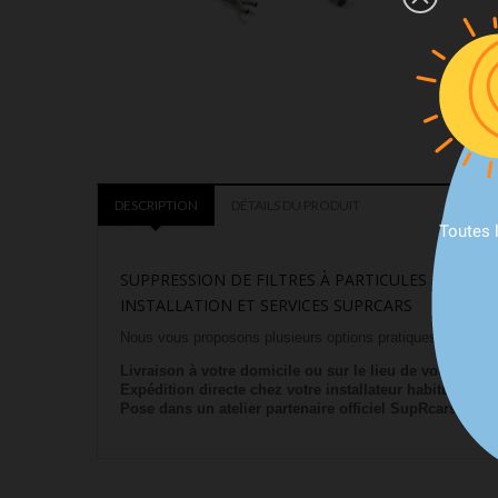
DESCRIPTION
DÉTAILS DU PRODUIT
Toutes 
SUPPRESSION DE FILTRES À PARTICULES RAGAZZO
INSTALLATION ET SERVICES SUPRCARS
Nous vous proposons plusieurs options pratiques selon vo
Livraison à votre domicile ou sur le lieu de votre choix
Expédition directe chez votre installateur habituel
Pose dans un atelier partenaire officiel SupRcars*
: sél