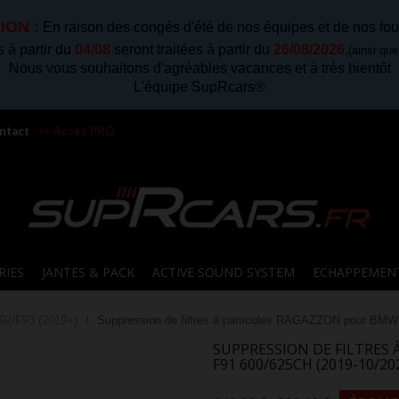
ION :
En raison des congés d'été de nos équipes et de nos fou
à partir du
04/08
seront traitées à partir du
26/08/2026
.
(ainsi qu
Nous vous souhaitons d'agréables vacances et à très bientôt
L'équipe SupRcars®
ntact
>> Accès PRO
RIES
JANTES & PACK
ACTIVE SOUND SYSTEM
ECHAPPEMEN
92/F93 (2019+)
Suppression de filtres à particules RAGAZZON pour BMW
SUPPRESSION DE FILTRES
F91 600/625CH (2019-10/20