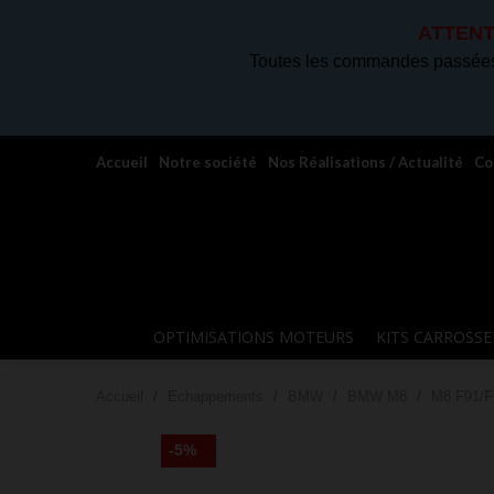
ATTENT
Toutes les commandes passées 
Accueil
Notre société
Nos Réalisations / Actualité
Co
OPTIMISATIONS MOTEURS
KITS CARROSSE
Accueil
Echappements
BMW
BMW M8
M8 F91/F
-5%