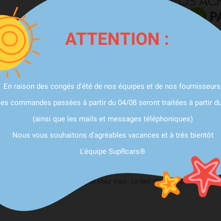
ATTENTION :
Partager
En raison des congés d'été de nos équipes et de nos fournisseurs
les commandes passées à partir du 04/08 seront traitées à partir d
(ainsi que les mails et messages téléphoniques)
N POUR BMW M8 F92 F91 600/625CH (2019-10/2021)
Nous vous souhaitons d'agréables vacances et à très bientôt
s préférences :
L'équipe SupRcars®
ectionnez un centre agréé près de chez vous. Le tarif d'installation est commu