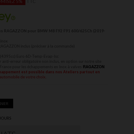
MISEZ 5%
TTC
cules RAGAZZON pour BMW M8 F92 F91 600/625Ch (2019-
 inox
 RAGAZZON inclus (préciser à la commande)
(4395cc) Euro 6D-Temp-Evap-Isc
nti-erreur obligatoire non inclus, en option sur notre site
RAGAZZON
 France pour les échappements en Inox à valves
happement est possible dans nos
Ateliers partout en
'automobile de votre choix.
NIER
 JOURS