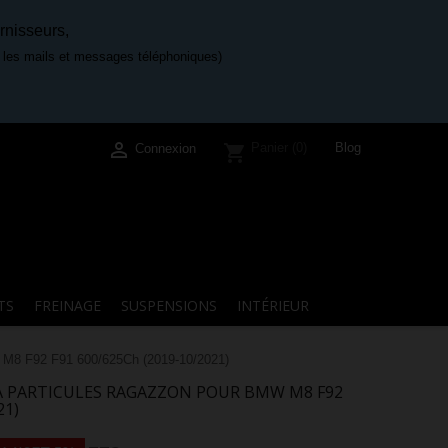
rnisseurs,
e les mails et messages téléphoniques)

Blog
Panier
(0)
shopping_cart
Connexion
TS
FREINAGE
SUSPENSIONS
INTÉRIEUR
 M8 F92 F91 600/625Ch (2019-10/2021)
 À PARTICULES RAGAZZON POUR BMW M8 F92
21)