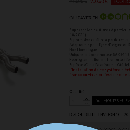
948,00 €
900,60 €
ÉCONO
OU PAYER EN
Suppression de filtres à parti
10/2021)
Suppression du filtre à particules en
Adaptateur pour ligne d'origine ou
Non Homologué
Uniquement pour moteur S63B44B 
Reprogrammation moteur ou boitier a
SupRcars® est Distributeur Officiel
L'installation
de ce système d'éc
France
ou via un professionnel de l
Quantité
AJOUTER AU PA

DISPONIBILITÉ : ENVIRON 10 - 20