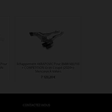
 Pour
Echappement AKRAPOVIC Pour BMW M8 F93
ON
+ COMPETITION Gran Coupé (2020+)-
Silencieux À Valves
7 123,20 €
Prix

Aperçu rapide
CONTACTEZ-NOUS