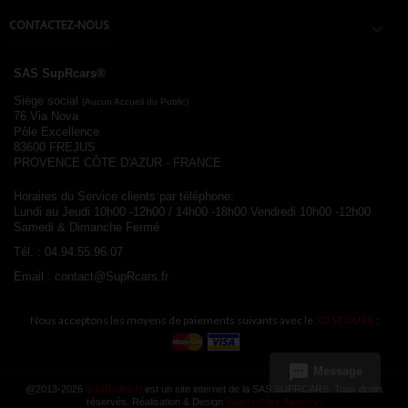
CONTACTEZ-NOUS

SAS SupRcars®
Siège social
(Aucun Accueil du Public)
76 Via Nova
Pôle Excellence
83600 FREJUS
PROVENCE CÔTE D'AZUR - FRANCE
Horaires du Service clients par téléphone:
Lundi au Jeudi 10h00 -12h00 / 14h00 -18h00
Vendredi 10h00 -12h00
Samedi & Dimanche Fermé
Tél. :
04.94.55.96.07
Email :
contact@SupRcars.fr
Nous acceptons les moyens de paiements suivants avec le
3D SECURE
:
sms
Message
@2013-2026
SupRcars.fr
est un site internet de la SAS SUPRCARS. Tous droits
réservés. Réalisation & Design
Viaprestige Agency
.