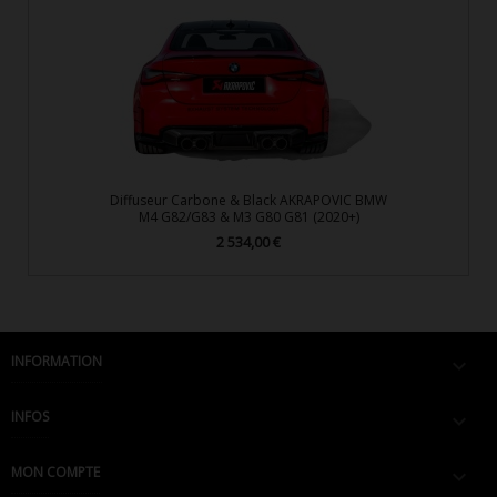
Diffuseur Carbone & Black AKRAPOVIC BMW
M4 G82/G83 & M3 G80 G81 (2020+)
2 534,00 €
Prix
INFORMATION

INFOS

MON COMPTE
