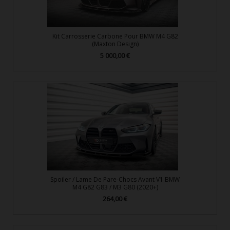
Kit Carrosserie Carbone Pour BMW M4 G82
(Maxton Design)
5 000,00 €
Prix
Spoiler / Lame De Pare-Chocs Avant V1 BMW
M4 G82 G83 / M3 G80 (2020+)
264,00 €
Prix