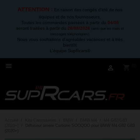
ATTENTION :
En raison des congés d'été de nos
équipes et de nos fournisseurs,
Toutes les commandes passées à partir du
04/08
seront traitées à partir du
26/08/2026
.
(ainsi que les mails et
messages téléphoniques)
Nous vous souhaitons d'agréables vacances et à très
bientôt
L'équipe SupRcars®

(0)
shopping_cart

Accueil
Kits Carrosseries
BMW
BMW M4
M4 G82/G83
(2020+)
Diffuseur arrière Carbone SOOQOO pour BMW M4 G82 G83
(2020+)