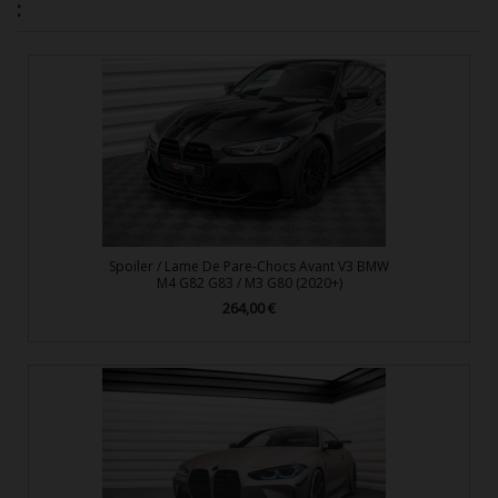
:
Spoiler / Lame De Pare-Chocs Avant V3 BMW
M4 G82 G83 / M3 G80 (2020+)
264,00 €
Prix