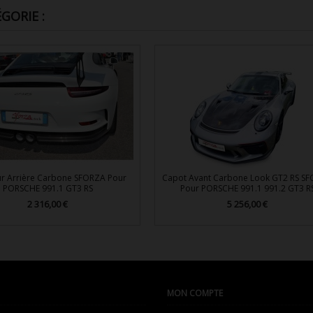
GORIE :
ur Arrière Carbone SFORZA Pour
Capot Avant Carbone Look GT2 RS S
PORSCHE 991.1 GT3 RS
Pour PORSCHE 991.1 991.2 GT3 R
2 316,00 €
5 256,00 €
Prix
Prix


Aperçu rapide
Aperçu rapide
MON COMPTE