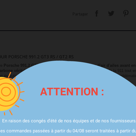
Partager
UR PORSCHE 991.2 GT3 RS / GT2 RS
tre
Porsche 991.2 GT3 RS ou GT2 RS
avec les
prises d'air d'ailes avant
carbone véritable
mettent en valeur les lignes spectaculaires de la 911 tout en
nt une évolution esthétique parfaitement adaptée aux modèles les plus emblém
E 991.2 GT3 RS ET GT2 RS
ATTENTION :
onçues pour s'intégrer naturellement aux ailes avant de la
Porsche 991.2 G
ge de caractère au véhicule, tout en conservant l'élégance propre aux modèles
En raison des congés d'été de nos équipes et de nos fournisseurs
ir offrent une finition premium répondant aux exigences des propriétaires de 
aitement avec les autres éléments de carrosserie en carbone présents sur votre
les commandes passées à partir du 04/08 seront traitées à partir d