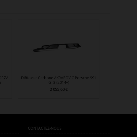
FORZA
Diffuseur Carbone AKRAPOVIC Porsche 991
S
GT3 (2014+)
2 055,60 €
Prix

Aperçu rapide
CONTACTEZ-NOUS