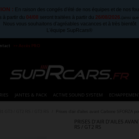
ION :
En raison des congés d'été de nos équipes et de nos fou
à partir du
04/08
seront traitées à partir du
26/08/2026
.
(ainsi qu
Nous vous souhaitons d'agréables vacances et à très bientôt
L'équipe SupRcars®
ntact
>> Accès PRO
RIES
JANTES & PACK
ACTIVE SOUND SYSTEM
ECHAPPEMEN
91 GT3 / GT2 RS / GT3 RS
Prises d'air d'ailes avant Carbone SFORZA
PRISES D'AIR D'AILES AV
RS / GT2 RS