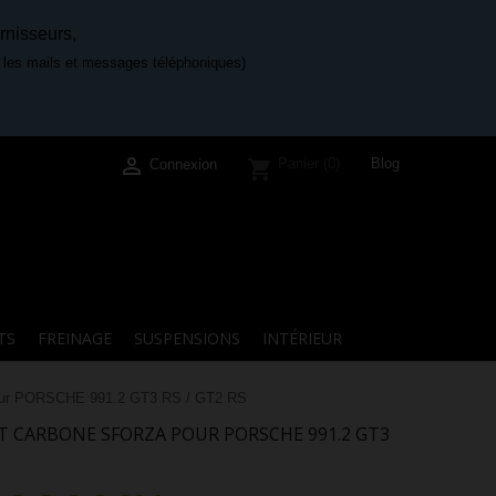
rnisseurs,
e les mails et messages téléphoniques)

Blog
Panier
(0)
shopping_cart
Connexion
TS
FREINAGE
SUSPENSIONS
INTÉRIEUR
 pour PORSCHE 991.2 GT3 RS / GT2 RS
ANT CARBONE SFORZA POUR PORSCHE 991.2 GT3