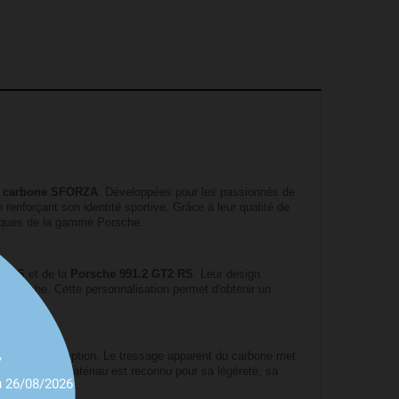
 en carbone SFORZA
. Développées pour les passionnés de
 renforçant son identité sportive. Grâce à leur qualité de
atiques de la gamme Porsche.
T3 RS
et de la
Porsche 991.2 GT2 RS
. Leur design
 Porsche. Cette personnalisation permet d'obtenir un
,
véhicules d'exception. Le tressage apparent du carbone met
 Porsche. Ce matériau est reconnu pour sa légèreté, sa
u 26/08/2026