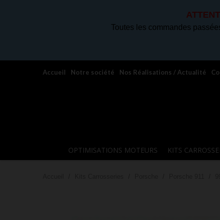
ATTENT
Toutes les commandes passées 
Accueil
Notre société
Nos Réalisations / Actualité
Co
OPTIMISATIONS MOTEURS
KITS CARROSSE
Accueil
Kits Carrosseries
Porsche
Porsche 911
9