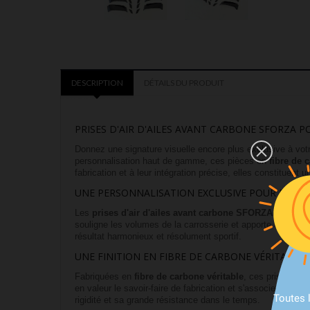
DESCRIPTION
DÉTAILS DU PRODUIT
PRISES D'AIR D'AILES AVANT CARBONE SFORZA PO
Donnez une signature visuelle encore plus exclusive à vo
personnalisation haut de gamme, ces pièces en
fibre de 
fabrication et à leur intégration précise, elles constitue
UNE PERSONNALISATION EXCLUSIVE POUR PORSCH
Les
prises d'air d'ailes avant carbone SFORZA
ont été c
souligne les volumes de la carrosserie et apporte davanta
résultat harmonieux et résolument sportif.
UNE FINITION EN FIBRE DE CARBONE VÉRITABLE
Fabriquées en
fibre de carbone véritable
, ces prises d'a
en valeur le savoir-faire de fabrication et s'associe parf
Toutes 
rigidité et sa grande résistance dans le temps.