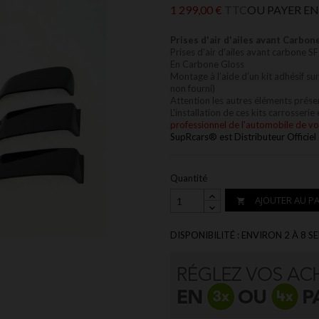
1 299,00 €
TTC
OU PAYER EN
Prises d'air d'ailes avant Carb
Prises d'air d'ailes avant carbone 
En Carbone Gloss
Montage à l’aide d’un kit adhésif sur
non fourni)
Attention les autres éléments présen
L'installation
de ces kits carrosserie
professionnel de l'automobile de vo
SupRcars® est Distributeur Officiel
Quantité
AJOUTER AU PA

DISPONIBILITÉ : ENVIRON 2 À 8 S