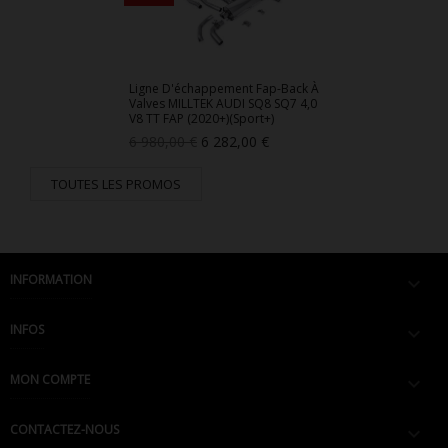
Ligne D'échappement Fap-Back À
Valves MILLTEK AUDI SQ8 SQ7 4,0
V8 TT FAP (2020+)(Sport+)
Prix
Prix
6 980,00 €
6 282,00 €
de
base
TOUTES LES PROMOS
INFORMATION

INFOS

MON COMPTE

CONTACTEZ-NOUS
