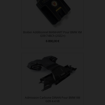
Boitier Additionnel MANHART Pour BMW XM
G09 748Ch (2022+)
Prix
6 890,00 €
Admission Carbone DINAN Pour BMW XM
G09 4.4 V8