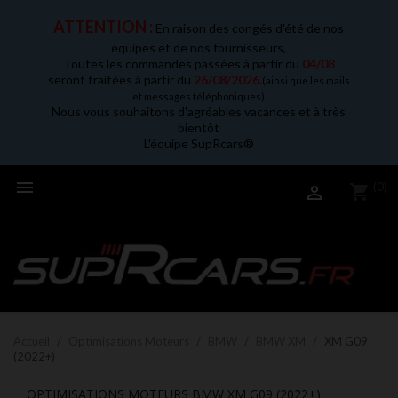
ATTENTION :
En raison des congés d'été de nos
équipes et de nos fournisseurs,
Toutes les commandes passées à partir du
04/08
seront traitées à partir du
26/08/2026
.
(ainsi que les mails
et messages téléphoniques)
Nous vous souhaitons d'agréables vacances et à très
bientôt
L'équipe SupRcars®

(0)
shopping_cart

Accueil
Optimisations Moteurs
BMW
BMW XM
XM G09
(2022+)
OPTIMISATIONS MOTEURS BMW XM G09 (2022+)