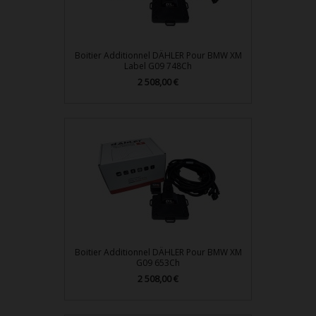
Boitier Additionnel DÄHLER Pour BMW XM
Label G09 748Ch
Prix
2 508,00 €
Boitier Additionnel DÄHLER Pour BMW XM
G09 653Ch
Prix
2 508,00 €