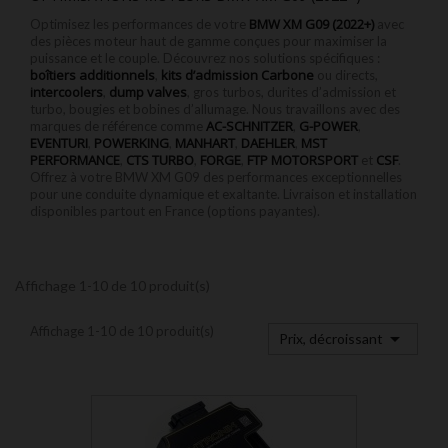
BMW XM G09 (2022+)
Optimisez les performances de votre
avec
des pièces moteur haut de gamme conçues pour maximiser la
puissance et le couple. Découvrez nos solutions spécifiques :
boîtiers additionnels
kits d’admission Carbone
,
ou directs,
intercoolers
dump valves
,
, gros turbos, durites d’admission et
turbo, bougies et bobines d’allumage. Nous travaillons avec des
AC-SCHNITZER
G-POWER
marques de référence comme
,
,
EVENTURI
POWERKING
MANHART
DAEHLER
MST
,
,
,
,
PERFORMANCE
CTS TURBO
FORGE
FTP MOTORSPORT
CSF
,
,
,
et
.
Offrez à votre BMW XM G09 des performances exceptionnelles
pour une conduite dynamique et exaltante. Livraison et installation
disponibles partout en France (options payantes).
Affichage 1-10 de 10 produit(s)
Affichage 1-10 de 10 produit(s)

Prix, décroissant