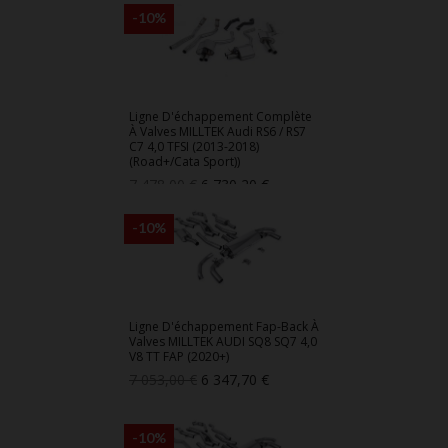
-10%
Ligne D'échappement Complète
À Valves MILLTEK Audi RS6 / RS7
C7 4,0 TFSI (2013-2018)
(Road+/Cata Sport))
Prix
Prix
7 478,00 €
6 730,20 €
de
base
-10%
Ligne D'échappement Fap-Back À
Valves MILLTEK AUDI SQ8 SQ7 4,0
V8 TT FAP (2020+)
Prix
Prix
7 053,00 €
6 347,70 €
de
base
-10%