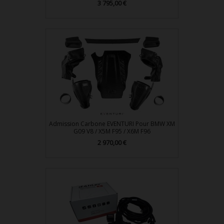
Prix
3 795,00 €
Admission Carbone EVENTURI Pour BMW XM
G09 V8 / X5M F95 / X6M F96
Prix
2 970,00 €