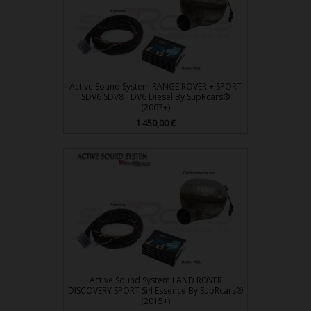
Active Sound System RANGE ROVER + SPORT
SDV6 SDV8 TDV6 Diesel By SupRcars®
(2007+)
Prix
1 450,00 €
Active Sound System LAND ROVER
DISCOVERY SPORT Si4 Essence By SupRcars®
(2015+)