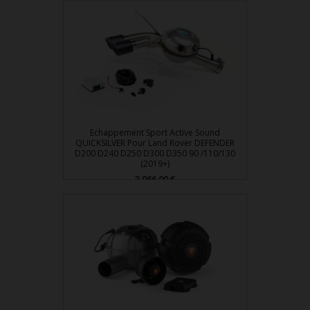
Echappement Sport Active Sound
QUICKSILVER Pour Land Rover DEFENDER
D200 D240 D250 D300 D350 90 /110/130
(2019+)
Prix
3 966,00 €