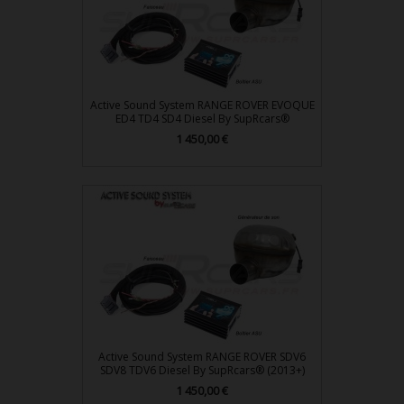
Active Sound System RANGE ROVER EVOQUE
ED4 TD4 SD4 Diesel By SupRcars®
Prix
1 450,00 €
Active Sound System RANGE ROVER SDV6
SDV8 TDV6 Diesel By SupRcars® (2013+)
Prix
1 450,00 €