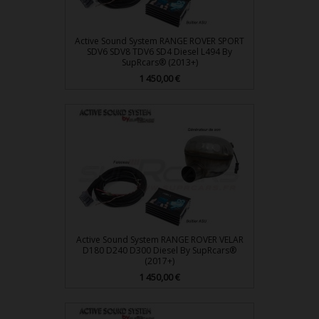
Active Sound System RANGE ROVER SPORT
SDV6 SDV8 TDV6 SD4 Diesel L494 By
SupRcars® (2013+)
Prix
1 450,00 €
Active Sound System RANGE ROVER VELAR
D180 D240 D300 Diesel By SupRcars®
(2017+)
Prix
1 450,00 €