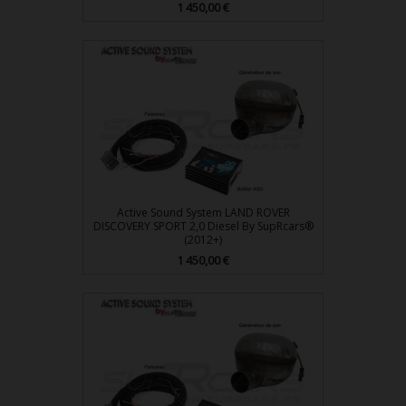
Prix
1 450,00 €
Active Sound System LAND ROVER
DISCOVERY SPORT 2,0 Diesel By SupRcars®
(2012+)
Prix
1 450,00 €