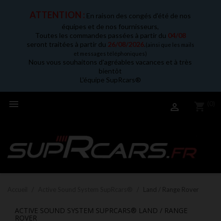
ATTENTION :
En raison des congés d'été de nos
équipes et de nos fournisseurs,
Toutes les commandes passées à partir du
04/08
seront traitées à partir du
26/08/2026
.
(ainsi que les mails
et messages téléphoniques)
Nous vous souhaitons d'agréables vacances et à très
bientôt
L'équipe SupRcars®

(0)
shopping_cart

Accueil
Active Sound System SupRcars®
Land / Range Rover
ACTIVE SOUND SYSTEM SUPRCARS® LAND / RANGE
ROVER