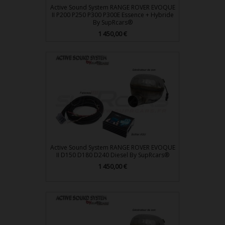
Active Sound System RANGE ROVER EVOQUE
II P200 P250 P300 P300E Essence + Hybride
By SupRcars®
Prix
1 450,00 €
Active Sound System RANGE ROVER EVOQUE
II D150 D180 D240 Diesel By SupRcars®
Prix
1 450,00 €