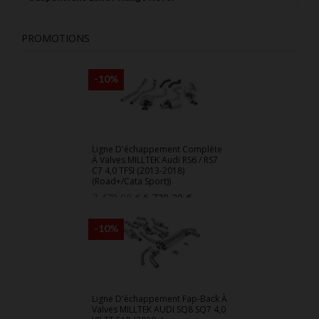
PROMOTIONS
-10%
Ligne D'échappement Complète
À Valves MILLTEK Audi RS6 / RS7
C7 4,0 TFSI (2013-2018)
(Road+/Cata Sport))
Prix
Prix
7 478,00 €
6 730,20 €
de
base
-10%
Ligne D'échappement Fap-Back À
Valves MILLTEK AUDI SQ8 SQ7 4,0