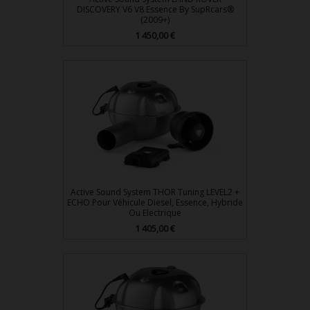
DISCOVERY V6 V8 Essence By SupRcars®
(2009+)
Prix
1 450,00 €
Active Sound System THOR Tuning LEVEL2 +
ECHO Pour Véhicule Diesel, Essence, Hybride
Ou Electrique
Prix
1 405,00 €