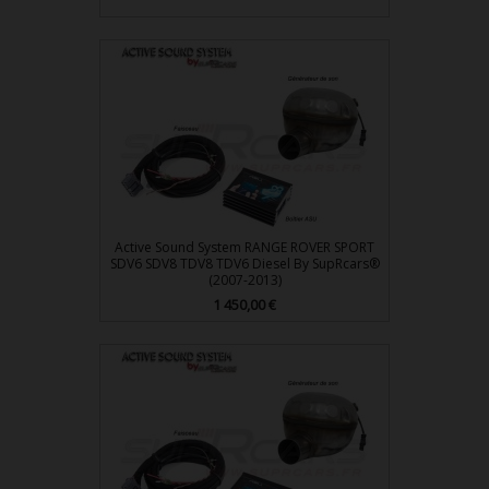
Active Sound System RANGE ROVER SPORT
SDV6 SDV8 TDV8 TDV6 Diesel By SupRcars®
(2007-2013)
Prix
1 450,00 €