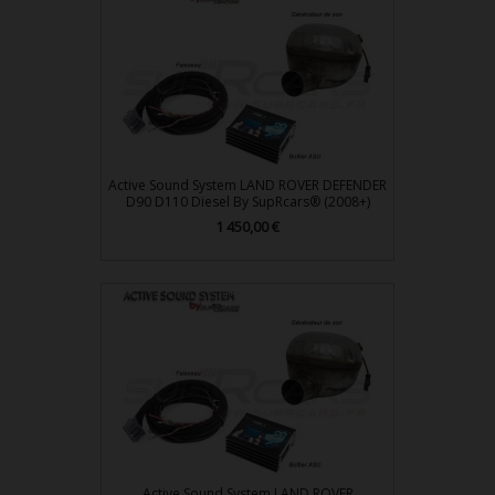
Active Sound System LAND ROVER DEFENDER
D90 D110 Diesel By SupRcars® (2008+)
Prix
1 450,00 €
Active Sound System LAND ROVER