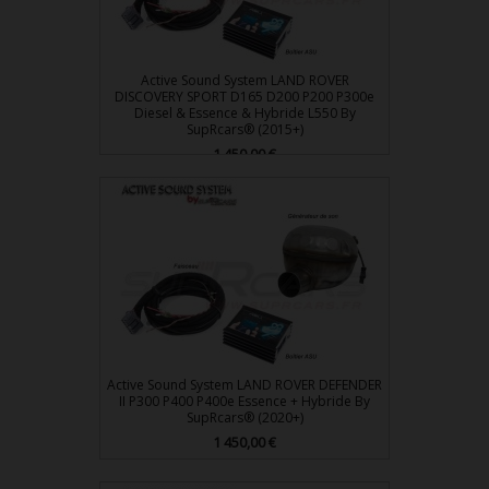
Active Sound System LAND ROVER
DISCOVERY SPORT D165 D200 P200 P300e
Diesel & Essence & Hybride L550 By
SupRcars® (2015+)
Prix
1 450,00 €
Active Sound System LAND ROVER DEFENDER
II P300 P400 P400e Essence + Hybride By
SupRcars® (2020+)
Prix
1 450,00 €