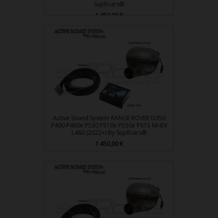
SupRcars®
Prix
1 450,00 €
Active Sound System RANGE ROVER D350
P400 P460e P530 P510e P550e P615 MHEV
L460 (2022+) By SupRcars®
Prix
1 450,00 €