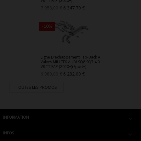
V8 TT FAP (2020+)
Prix
Prix
7 053,00 €
6 347,70 €
de
base
-10%
Ligne D'échappement Fap-Back À
Valves MILLTEK AUDI SQ8 SQ7 4,0
V8 TT FAP (2020+)(Sport+)
Prix
Prix
6 980,00 €
6 282,00 €
de
base
TOUTES LES PROMOS
INFORMATION

INFOS
