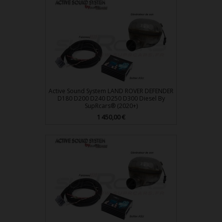
Active Sound System LAND ROVER DEFENDER
D180 D200 D240 D250 D300 Diesel By
SupRcars® (2020+)
Prix
1 450,00 €