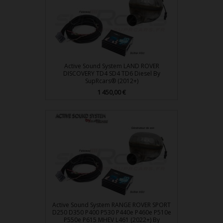
Active Sound System LAND ROVER
DISCOVERY TD4 SD4 TD6 Diesel By
SupRcars® (2012+)
Prix
1 450,00 €
Active Sound System RANGE ROVER SPORT
D250 D350 P400 P530 P440e P460e P510e
P550e P615 MHEV L461 (2022+) By