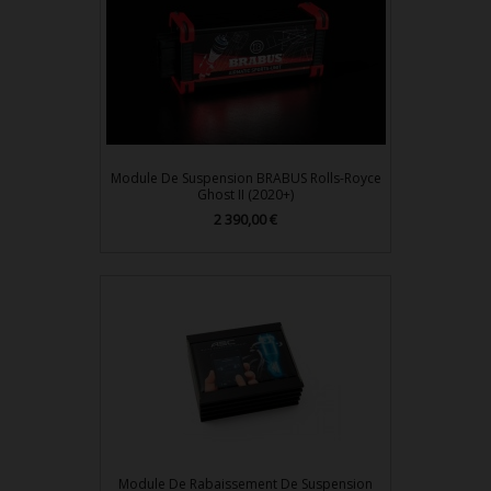
Module De Suspension BRABUS Rolls-Royce
Ghost II (2020+)
Prix
2 390,00 €
Module De Rabaissement De Suspension