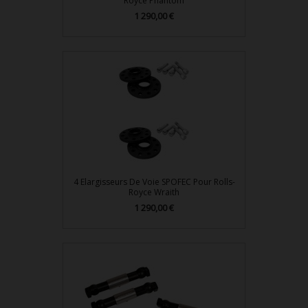
Royce Phantom
Prix
1 290,00 €
4 Elargisseurs De Voie SPOFEC Pour Rolls-
Royce Wraith
Prix
1 290,00 €