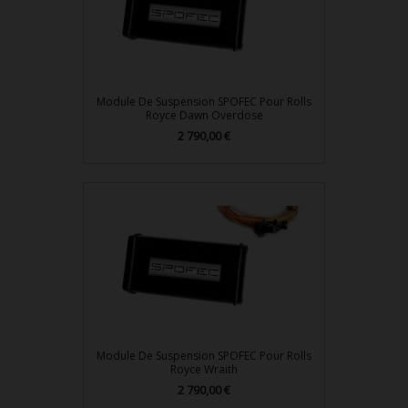
Module De Suspension SPOFEC Pour Rolls
Royce Dawn Overdose
Prix
2 790,00 €
Module De Suspension SPOFEC Pour Rolls
Royce Wraith
Prix
2 790,00 €