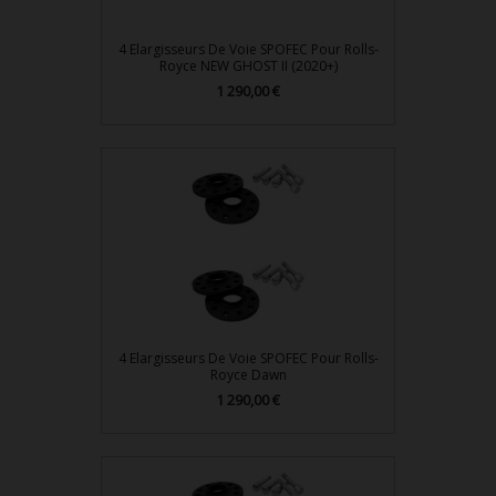
4 Elargisseurs De Voie SPOFEC Pour Rolls-
Royce NEW GHOST II (2020+)
Prix
1 290,00 €
4 Elargisseurs De Voie SPOFEC Pour Rolls-
Royce Dawn
Prix
1 290,00 €