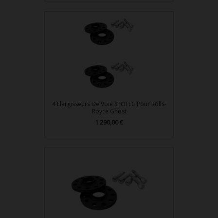
4 Elargisseurs De Voie SPOFEC Pour Rolls-
Royce Ghost
Prix
1 290,00 €