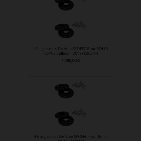
4 Elargisseurs De Voie SPOFEC Pour ROLLS-
ROYCE Cullinan (2018+)(2024+)
Prix
1 290,00 €
4 Elargisseurs De Voie SPOFEC Pour Rolls-