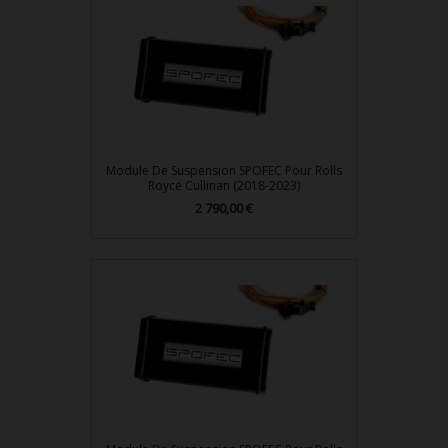
Module De Suspension SPOFEC Pour Rolls
Royce Cullinan (2018-2023)
Prix
2 790,00 €