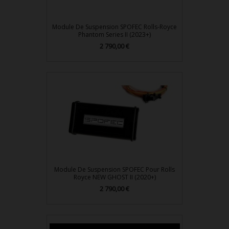
Module De Suspension SPOFEC Rolls-Royce
Phantom Series II (2023+)
Prix
2 790,00 €
Module De Suspension SPOFEC Pour Rolls
Royce NEW GHOST II (2020+)
Prix
2 790,00 €