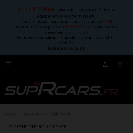
ATTENTION :
En raison des congés d'été de nos
équipes et de nos fournisseurs,
Toutes les commandes passées à partir du
04/08
seront traitées à partir du
26/08/2026
.
(ainsi que les mails
et messages téléphoniques)
Nous vous souhaitons d'agréables vacances et à très
bientôt
L'équipe SupRcars®

(0)
shopping_cart

Accueil
Suspensions
Rolls Royce
SUSPENSIONS ROLLS ROYCE