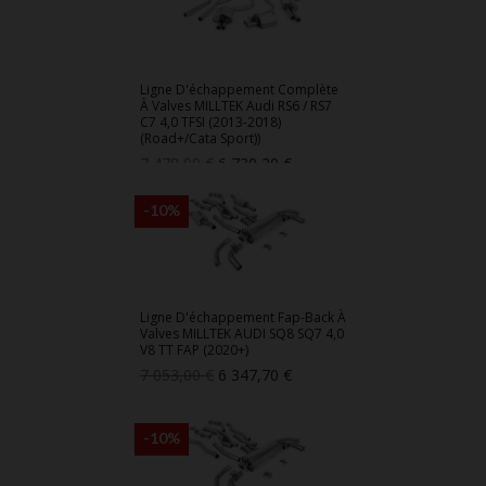
Ligne D'échappement Complète
À Valves MILLTEK Audi RS6 / RS7
C7 4,0 TFSI (2013-2018)
(Road+/Cata Sport))
Prix
Prix
7 478,00 €
6 730,20 €
de
base
-10%
Ligne D'échappement Fap-Back À
Valves MILLTEK AUDI SQ8 SQ7 4,0
V8 TT FAP (2020+)
Prix
Prix
7 053,00 €
6 347,70 €
de
base
-10%