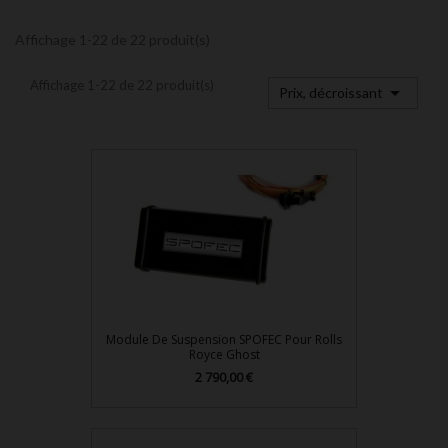
Affichage 1-22 de 22 produit(s)
Affichage 1-22 de 22 produit(s)

Prix, décroissant
Module De Suspension SPOFEC Pour Rolls
Royce Ghost
Prix
2 790,00 €