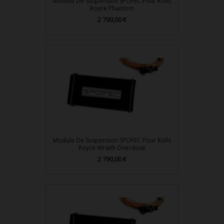
Module De Suspension SPOFEC Pour Rolls
Royce Phantom
Prix
2 790,00 €
Module De Suspension SPOFEC Pour Rolls
Royce Wraith Overdose
Prix
2 790,00 €