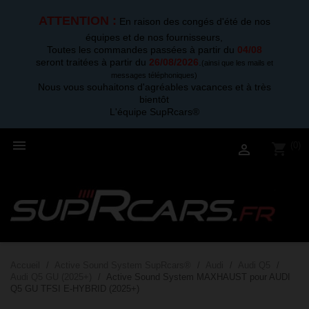
ATTENTION :
En raison des congés d'été de nos
équipes et de nos fournisseurs,
Toutes les commandes passées à partir du
04/08
seront traitées à partir du
26/08/2026
.
(ainsi que les mails et
messages téléphoniques)
Nous vous souhaitons d'agréables vacances et à très
bientôt
L'équipe SupRcars®

(0)
shopping_cart

Accueil
Active Sound System SupRcars®
Audi
Audi Q5
Audi Q5 GU (2025+)
Active Sound System MAXHAUST pour AUDI
Q5 GU TFSI E-HYBRID (2025+)