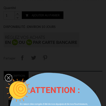
Quantité
AJOUTER AU PANIER

DISPONIBILITÉ : ENVIRON 10 JOURS
Partager
DESCRIPTION
DÉTAILS DU PRODUIT
ATTENTION :
ACTIVE SOUND SYSTEM MAXHAUST POUR AUDI Q5 GU
TFSI E-HYBRID (2025+)
En raison des congés d'été de nos équipes et de nos fournisseurs,