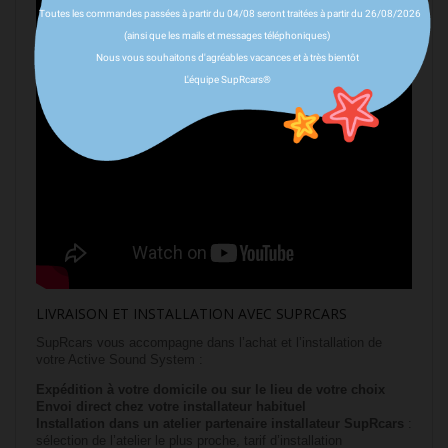
Toutes les commandes passées à partir du 04/08 seront traitées à partir du 26/08/2026
(ainsi que les mails et messages téléphoniques)
Nous vous souhaitons d'agréables vacances et à très bientôt
L'équipe SupRcars®
LIVRAISON ET INSTALLATION AVEC SUPRCARS
SupRcars vous accompagne dans l’achat et l’installation de
votre Active Sound System :
Expédition à votre domicile ou sur le lieu de votre choix
Envoi direct chez votre installateur habituel
Installation dans un atelier partenaire installateur SupRcars
:
sélection de l’atelier le plus proche, tarif d’installation