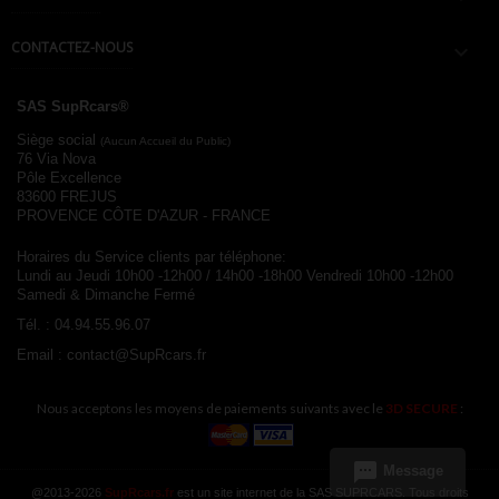
CONTACTEZ-NOUS

SAS SupRcars®
Siège social
(Aucun Accueil du Public)
76 Via Nova
Pôle Excellence
83600 FREJUS
PROVENCE CÔTE D'AZUR - FRANCE
Horaires du Service clients par téléphone:
Lundi au Jeudi 10h00 -12h00 / 14h00 -18h00
Vendredi 10h00 -12h00
Samedi & Dimanche Fermé
Tél. :
04.94.55.96.07
Email :
contact@SupRcars.fr
Nous acceptons les moyens de paiements suivants avec le
3D SECURE
:
sms
Message
@2013-2026
SupRcars.fr
est un site internet de la SAS SUPRCARS. Tous droits