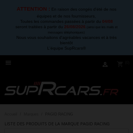
ATTENTION :
En raison des congés d'été de nos
équipes et de nos fournisseurs,
Toutes les commandes passées à partir du
04/08
seront traitées à partir du
26/08/2026
.
(ainsi que les mails et
messages téléphoniques)
Nous vous souhaitons d'agréables vacances et à très
bientôt
L'équipe SupRcars®

(0)
shopping_cart

Accueil
Marques
PAGID RACING
LISTE DES PRODUITS DE LA MARQUE PAGID RACING