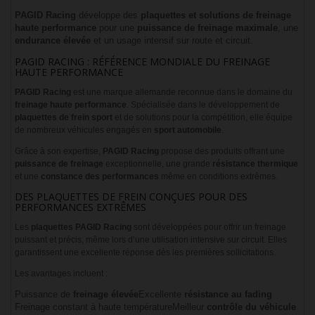
PAGID Racing
développe des
plaquettes et solutions de freinage
haute performance
pour une
puissance de freinage maximale
, une
endurance élevée
et un usage intensif sur route et circuit.
PAGID RACING : RÉFÉRENCE MONDIALE DU FREINAGE
HAUTE PERFORMANCE
PAGID Racing
est une marque allemande reconnue dans le domaine du
freinage haute performance
. Spécialisée dans le développement de
plaquettes de frein sport
et de solutions pour la compétition, elle équipe
de nombreux véhicules engagés en
sport automobile
.
Grâce à son expertise,
PAGID Racing
propose des produits offrant une
puissance de freinage
exceptionnelle, une grande
résistance thermique
et une
constance des performances
même en conditions extrêmes.
DES PLAQUETTES DE FREIN CONÇUES POUR DES
PERFORMANCES EXTRÊMES
Les
plaquettes PAGID Racing
sont développées pour offrir un freinage
puissant et précis, même lors d’une utilisation intensive sur circuit. Elles
garantissent une excellente réponse dès les premières sollicitations.
Les avantages incluent :
Puissance de
freinage élevée
Excellente
résistance au fading
Freinage constant à haute température
Meilleur
contrôle du véhicule