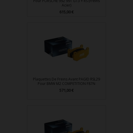
Pour PORSCHE 992 991 GT3 + RS (Freins
Acier)
615,00 €
Prix
Plaquettes De Freins Avant PAGID RSL29
Pour BMW M2 COMPETITION F87N
571,00 €
Prix