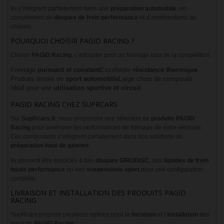
Ils s’intègrent parfaitement dans une
préparation automobile
, en
complément de
disques de frein performance
et d’améliorations du
châssis.
POURQUOI CHOISIR PAGID RACING ?
Choisir
PAGID Racing
, c’est opter pour un freinage issu de la compétition.
Freinage
puissant et constant
Excellente
résistance thermique
Produits testés en
sport automobile
Large choix de composés
Idéal pour une
utilisation sportive et circuit
PAGID RACING CHEZ SUPRCARS
Sur
SupRcars.fr
, nous proposons une sélection de
produits PAGID
Racing
pour améliorer les performances de freinage de votre véhicule.
Ces composants s’intègrent parfaitement dans nos solutions de
préparation haut de gamme
.
Ils peuvent être associés à des
disques GIRODISC
, des
liquides de frein
haute performance
ou des
suspensions sport
pour une configuration
complète.
LIVRAISON ET INSTALLATION DES PRODUITS PAGID
RACING
SupRcars propose plusieurs options pour la
livraison
et l’
installation
des
produits
PAGID Racing
: