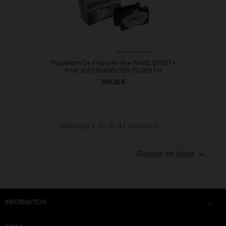
Plaquettes De Freins Arrière PAGID STREET+
Pour AUDI RS4 B9 / RS5 F5 (2017+)
200,00 €
Prix
Affichage 1-41 de 41 produit(s)

Retour en haut
INFORMATION
