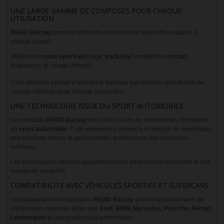
UNE LARGE GAMME DE COMPOSÉS POUR CHAQUE
UTILISATION
PAGID Racing
propose différents composés de plaquettes adaptés à
chaque usage :
Utilisation
route sportive
Usage
trackday
Compétition
circuit
Endurance et usage intensif
Cette diversité permet d’adapter le freinage aux besoins spécifiques de
chaque véhicule et de chaque conducteur.
UNE TECHNOLOGIE ISSUE DU SPORT AUTOMOBILE
Les produits
PAGID Racing
sont utilisés dans de nombreuses disciplines
du
sport automobile
. Cette expérience permet à la marque de développer
des solutions fiables et performantes, testées dans des conditions
extrêmes.
Les technologies utilisées garantissent une performance constante et une
excellente durabilité.
COMPATIBILITÉ AVEC VÉHICULES SPORTIFS ET SUPERCARS
Les plaquettes et composants
PAGID Racing
sont compatibles avec de
nombreuses marques telles que
Audi, BMW, Mercedes, Porsche, Ferrari,
Lamborghini
et autres véhicules performants.