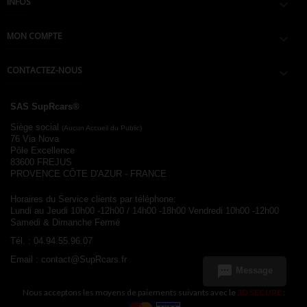
INFOS

MON COMPTE

CONTACTEZ-NOUS

SAS SupRcars®
Siège social
(Aucun Accueil du Public)
76 Via Nova
Pôle Excellence
83600 FREJUS
PROVENCE CÔTE D'AZUR - FRANCE
Horaires du Service clients par téléphone:
Lundi au Jeudi 10h00 -12h00 / 14h00 -18h00
Vendredi 10h00 -12h00
Samedi & Dimanche Fermé
Tél. :
04.94.55.96.07
Email :
contact@SupRcars.fr
sms
Message
Nous acceptons les moyens de paiements suivants avec le
3D SECURE
: