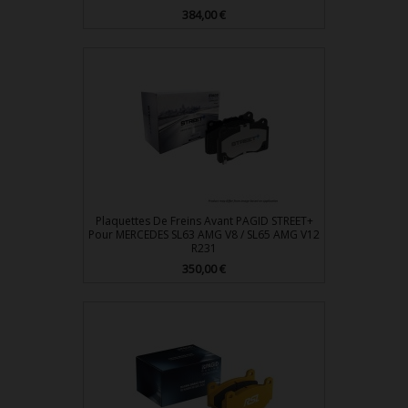
384,00 €
Prix
Plaquettes De Freins Avant PAGID STREET+
Pour MERCEDES SL63 AMG V8 / SL65 AMG V12
R231
350,00 €
Prix