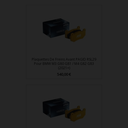
Plaquettes De Freins Avant PAGID RSL29
Pour BMW M3 G80 G81 / M4 G82 G83
(2021+)
540,00 €
Prix