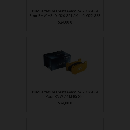
Plaquettes De Freins Avant PAGID RSL29
Pour BMW M340i G20 G21 / M440i G22 G23
524,00 €
Prix
Plaquettes De Freins Avant PAGID RSL29
Pour BMW Z4 M40i G29
524,00 €
Prix