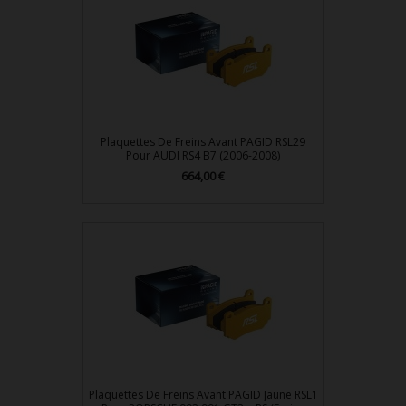
Plaquettes De Freins Avant PAGID RSL29
Pour AUDI RS4 B7 (2006-2008)
664,00 €
Prix
Plaquettes De Freins Avant PAGID Jaune RSL1