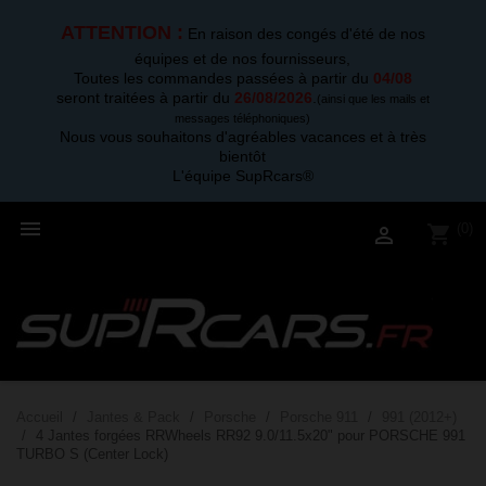
ATTENTION :
En raison des congés d'été de nos
équipes et de nos fournisseurs,
Toutes les commandes passées à partir du
04/08
seront traitées à partir du
26/08/2026
.
(ainsi que les mails et
messages téléphoniques)
Nous vous souhaitons d'agréables vacances et à très
bientôt
L'équipe SupRcars®

(0)
shopping_cart

Accueil
Jantes & Pack
Porsche
Porsche 911
991 (2012+)
4 Jantes forgées RRWheels RR92 9.0/11.5x20" pour PORSCHE 991
TURBO S (Center Lock)