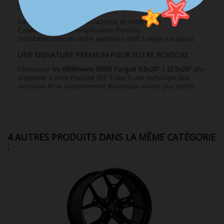
SupRcars propose plusieurs
options payantes
:
Livraison à domicile ou à l’adresse de votre choix
Expédition chez votre spécialiste Porsche
Installation dans un atelier partenaire (tarif à régler sur place)
UNE SIGNATURE PREMIUM POUR VOTRE PORSCHE
Choisissez les
RRWheels RR92 Forged 9.0x20" / 11.5x20"
afin
d’apporter à votre Porsche 991 Turbo S une esthétique plus
exclusive et un comportement dynamique encore plus précis.
4 AUTRES PRODUITS DANS LA MÊME CATÉGORIE
: