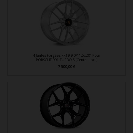
4 Jantes Forgées RR19 9.0/11.5x20" Pour
PORSCHE 991 TURBO S (Center Lock)
7 500,00 €
Prix