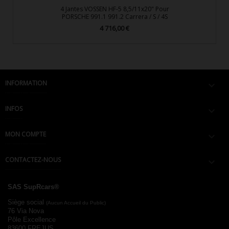
4 Jantes VOSSEN HF-5 8,5/11x20" Pour
PORSCHE 991.1 991.2 Carrera / S / 4S
4 716,00 €
Prix
INFORMATION

INFOS

MON COMPTE

CONTACTEZ-NOUS

SAS SupRcars®
Siège social
(Aucun Accueil du Public)
76 Via Nova
Pôle Excellence
83600 FREJUS